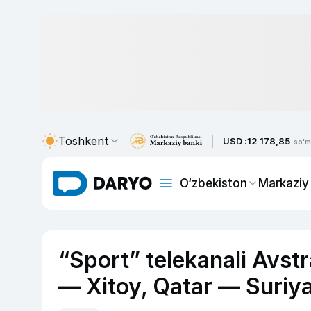
Toshkent
USD :
12 178,85
so'm
O‘zbekiston
Markaziy
“Sport” telekanali Avst
— Xitoy, Qatar — Suriya o