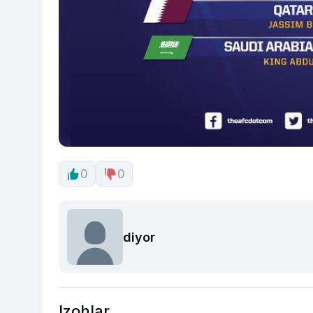
0
0
diyor
Izohlar