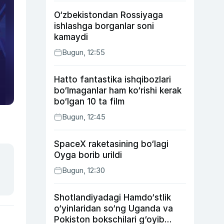
O‘zbekistondan Rossiyaga
ishlashga borganlar soni
kamaydi
Bugun, 12:55
Hatto fantastika ishqibozlari
bo‘lmaganlar ham ko‘rishi kerak
bo‘lgan 10 ta film
Bugun, 12:45
SpaceX raketasining bo‘lagi
Oyga borib urildi
Bugun, 12:30
Shotlandiyadagi Hamdo‘stlik
o‘yinlaridan so‘ng Uganda va
Pokiston bokschilari g‘oyib