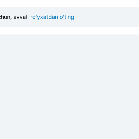
uchun, avval
ro‘yxatdan o‘ting