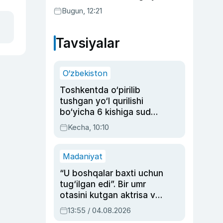
bo‘ldi
Bugun, 12:21
Tavsiyalar
O‘zbekiston
Toshkentda o‘pirilib
tushgan yo‘l qurilishi
bo‘yicha 6 kishiga sud
hukmi o‘qildi
Kecha, 10:10
Madaniyat
“U boshqalar baxti uchun
tug‘ilgan edi”. Bir umr
otasini kutgan aktrisa va
dublyaj ustasi Rimma
13:55 / 04.08.2026
Ahmedovaning