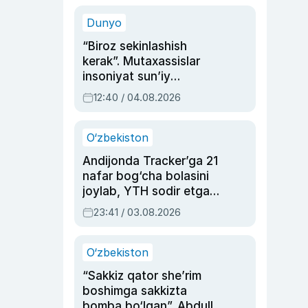
sinovlarga to‘la hayoti
Dunyo
“Biroz sekinlashish
kerak”. Mutaxassislar
insoniyat sun’iy
intellektni boshqara
12:40 / 04.08.2026
olmay qolishidan xavotir
bildirdi
O‘zbekiston
Andijonda Tracker’ga 21
nafar bog‘cha bolasini
joylab, YTH sodir etgan
ayolga sud hukmi o‘qildi
23:41 / 03.08.2026
O‘zbekiston
“Sakkiz qator she’rim
boshimga sakkizta
bomba bo‘lgan”. Abdulla