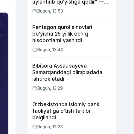
uylantirib qo‘yishga qodir” —
Anvar Sobirov davlat ishidagi
Bugun, 13:50
faoliyati va o‘g‘il tarbiyasidagi
xatosi haqida gapirdi
Pentagon qurol sinovlari
bo‘yicha 25 yillik ochiq
hisobotlarni yashirdi
Bugun, 13:40
Bibisora Assaubayeva
Samarqanddagi olimpiadada
ishtirok etadi
Bugun, 13:29
O‘zbekistonda islomiy bank
faoliyatiga o‘tish tartibi
belgilandi
Bugun, 13:23