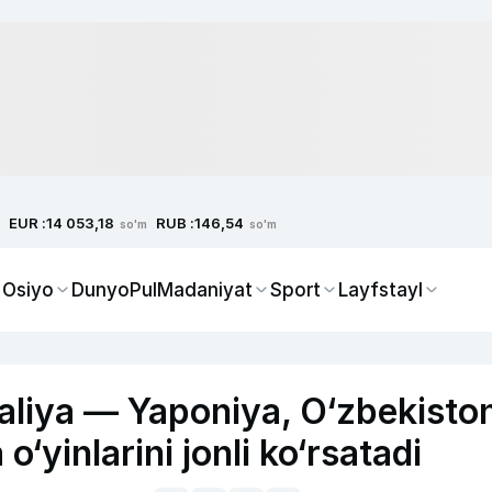
EUR :
RUB :
14 053,18
146,54
so'm
so'm
 Osiyo
Dunyo
Pul
Madaniyat
Sport
Layfstayl
raliya — Yaponiya, O‘zbekisto
‘yinlarini jonli ko‘rsatadi