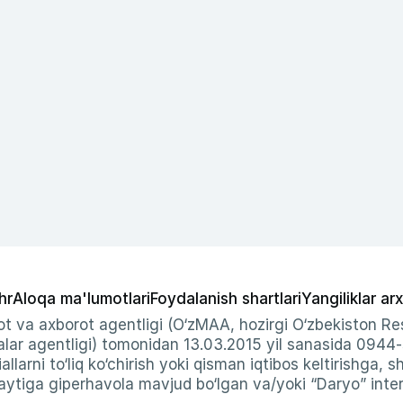
hr
Aloqa ma'lumotlari
Foydalanish shartlari
Yangiliklar arx
t va axborot agentligi (O‘zMAA, hozirgi O‘zbekiston Res
ar agentligi) tomonidan 13.03.2015 yil sanasida 0944
allarni to‘liq ko‘chirish yoki qisman iqtibos keltirishga, 
ytiga giperhavola mavjud bo‘lgan va/yoki “Daryo” intern