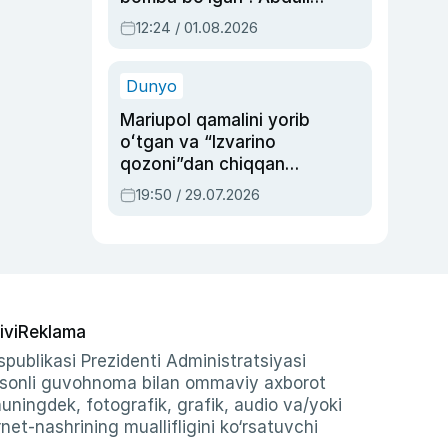
Oripovni siyosiy
12:24 / 01.08.2026
ayblovlardan asrab
qolgan voqea
Dunyo
Mariupol qamalini yorib
oʻtgan va “Izvarino
qozoni”dan chiqqan
qahramon — Ukraina
19:50 / 29.07.2026
armiyasi bosh
qoʻmondoni Drapatiy
haqida
ivi
Reklama
publikasi Prezidenti Administratsiyasi
-sonli guvohnoma bilan ommaviy axborot
shuningdek, fotografik, grafik, audio va/yoki
et-nashrining muallifligini ko‘rsatuvchi