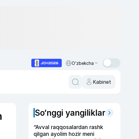
O‘zbekcha
Kabinet
So‘nggi yangiliklar
n
“Avval raqqosalardan rashk
qilgan ayolim hozir meni