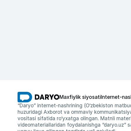
Maxfiylik siyosati
Internet-nas
“Daryo” internet-nashrining (O‘zbekiston matbuo
huzuridagi Axborot va ommaviy kommunikatsiyal
vositasi sifatida ro‘yxatga olingan. Matnli materi
videomateriallaridan foydalanishga “daryo.uz” sa