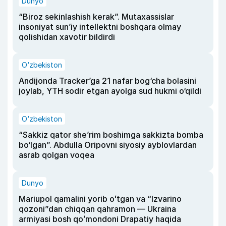
Dunyo
“Biroz sekinlashish kerak”. Mutaxassislar
insoniyat sun’iy intellektni boshqara olmay
qolishidan xavotir bildirdi
O‘zbekiston
Andijonda Tracker’ga 21 nafar bog‘cha bolasini
joylab, YTH sodir etgan ayolga sud hukmi o‘qildi
O‘zbekiston
“Sakkiz qator she’rim boshimga sakkizta bomba
bo‘lgan”. Abdulla Oripovni siyosiy ayblovlardan
asrab qolgan voqea
Dunyo
Mariupol qamalini yorib oʻtgan va “Izvarino
qozoni”dan chiqqan qahramon — Ukraina
armiyasi bosh qoʻmondoni Drapatiy haqida