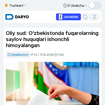
Toshkent
O‘zbekcha
Oliy sud: O‘zbekistonda fuqarolarning
saylov huquqlari ishonchli
himoyalangan
O‘zbekiston
17:13 / 11.10.2016
760