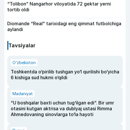
“Tolibon” Nangarhor viloyatida 72 gektar yerni
tortib oldi
Diomande “Real” tarixidagi eng qimmat futbolchiga
aylandi
Tavsiyalar
O‘zbekiston
Toshkentda o‘pirilib tushgan yo‘l qurilishi bo‘yicha
6 kishiga sud hukmi o‘qildi
Madaniyat
“U boshqalar baxti uchun tug‘ilgan edi”. Bir umr
otasini kutgan aktrisa va dublyaj ustasi Rimma
Ahmedovaning sinovlarga to‘la hayoti