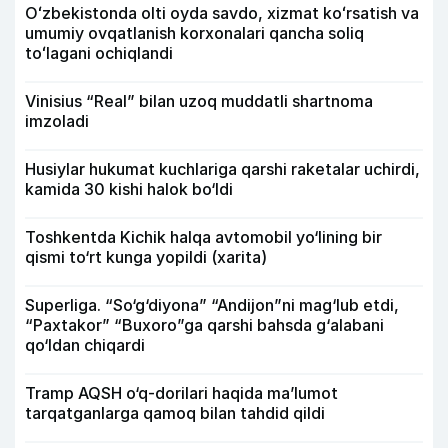
Oʻzbekistonda olti oyda savdo, xizmat koʻrsatish va
umumiy ovqatlanish korxonalari qancha soliq
toʻlagani ochiqlandi
Vinisius “Real” bilan uzoq muddatli shartnoma
imzoladi
Husiylar hukumat kuchlariga qarshi raketalar uchirdi,
kamida 30 kishi halok bo‘ldi
Toshkentda Kichik halqa avtomobil yo‘lining bir
qismi to‘rt kunga yopildi (xarita)
Superliga. “So‘g‘diyona” “Andijon”ni mag‘lub etdi,
“Paxtakor” “Buxoro”ga qarshi bahsda g‘alabani
qo‘ldan chiqardi
Tramp AQSH o‘q-dorilari haqida ma’lumot
tarqatganlarga qamoq bilan tahdid qildi