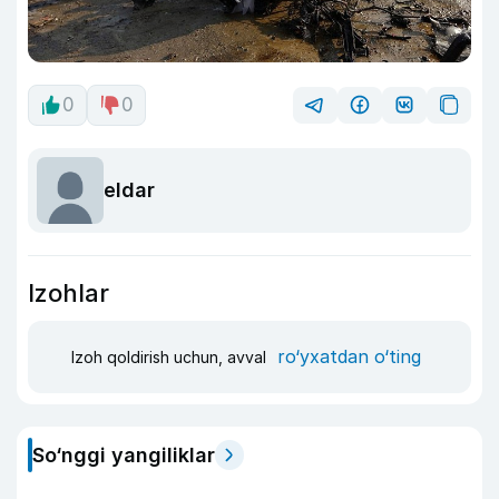
0
0
eldar
Izohlar
ro‘yxatdan o‘ting
Izoh qoldirish uchun, avval
So‘nggi yangiliklar