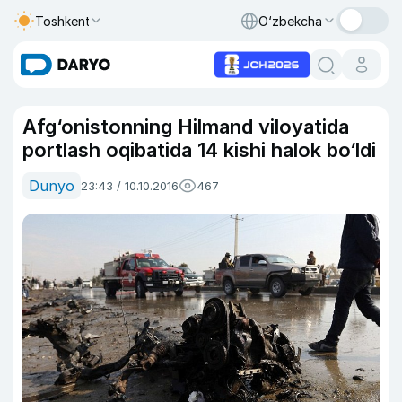
Toshkent
O‘zbekcha
Afg‘onistonning Hilmand viloyatida
portlash oqibatida 14 kishi halok bo‘ldi
Dunyo
23:43 / 10.10.2016
467