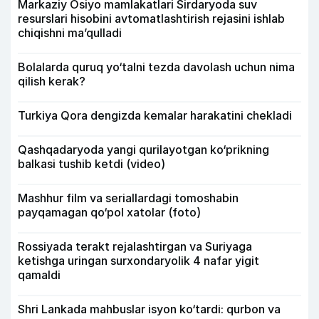
Markaziy Osiyo mamlakatlari Sirdaryoda suv
resurslari hisobini avtomatlashtirish rejasini ishlab
chiqishni ma’qulladi
Bolalarda quruq yo‘talni tezda davolash uchun nima
qilish kerak?
Turkiya Qora dengizda kemalar harakatini chekladi
Qashqadaryoda yangi qurilayotgan ko‘prikning
balkasi tushib ketdi (video)
Mashhur film va seriallardagi tomoshabin
payqamagan qo‘pol xatolar (foto)
Rossiyada terakt rejalashtirgan va Suriyaga
ketishga uringan surxondaryolik 4 nafar yigit
qamaldi
Shri Lankada mahbuslar isyon ko‘tardi: qurbon va