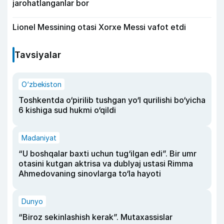
jarohatlanganlar bor
Lionel Messining otasi Xorxe Messi vafot etdi
Tavsiyalar
O‘zbekiston
Toshkentda o‘pirilib tushgan yo‘l qurilishi bo‘yicha
6 kishiga sud hukmi o‘qildi
Madaniyat
“U boshqalar baxti uchun tug‘ilgan edi”. Bir umr
otasini kutgan aktrisa va dublyaj ustasi Rimma
Ahmedovaning sinovlarga to‘la hayoti
Dunyo
“Biroz sekinlashish kerak”. Mutaxassislar