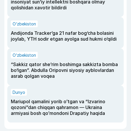
insoniyat sun’iy intellektni boshqara olmay
qolishidan xavotir bildirdi
O‘zbekiston
Andijonda Tracker’ga 21 nafar bog‘cha bolasini
joylab, YTH sodir etgan ayolga sud hukmi o‘qildi
O‘zbekiston
“Sakkiz qator she’rim boshimga sakkizta bomba
bo‘lgan”. Abdulla Oripovni siyosiy ayblovlardan
asrab qolgan voqea
Dunyo
Mariupol qamalini yorib oʻtgan va “Izvarino
qozoni”dan chiqqan qahramon — Ukraina
armiyasi bosh qoʻmondoni Drapatiy haqida