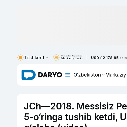
Toshkent
USD :
12 178,85
so'm
O‘zbekiston
Markaziy
JCh—2018. Messisiz Pe
5-o‘ringa tushib ketdi, 