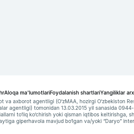
hr
Aloqa ma'lumotlari
Foydalanish shartlari
Yangiliklar arx
t va axborot agentligi (O‘zMAA, hozirgi O‘zbekiston Res
ar agentligi) tomonidan 13.03.2015 yil sanasida 0944
allarni to‘liq ko‘chirish yoki qisman iqtibos keltirishga, 
ytiga giperhavola mavjud bo‘lgan va/yoki “Daryo” intern