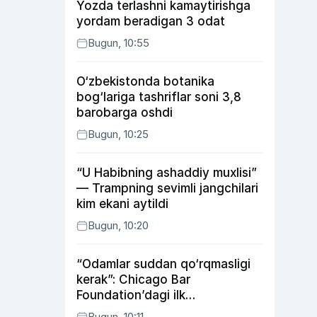
Yozda terlashni kamaytirishga
yordam beradigan 3 odat
Bugun, 10:55
O‘zbekistonda botanika
bog‘lariga tashriflar soni 3,8
barobarga oshdi
Bugun, 10:25
“U Habibning ashaddiy muxlisi”
— Trampning sevimli jangchilari
kim ekani aytildi
Bugun, 10:20
“Odamlar suddan qo‘rqmasligi
kerak”: Chicago Bar
Foundation’dagi ilk
o‘zbekistonlik Go‘zal
Bugun, 10:11