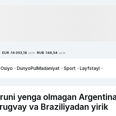
EUR :
RUB :
14 053,18
146,54
so'm
so'm
 Osiyo
Dunyo
Pul
Madaniyat
Sport
Layfstayl
runi yenga olmagan Argentin
Urugvay va Braziliyadan yirik