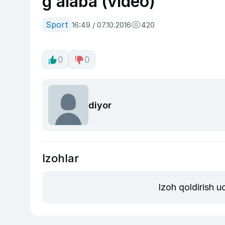
g‘alaba (video)
Sport
16:49 / 07.10.2016
420
0
0
diyor
Izohlar
Izoh qoldirish 