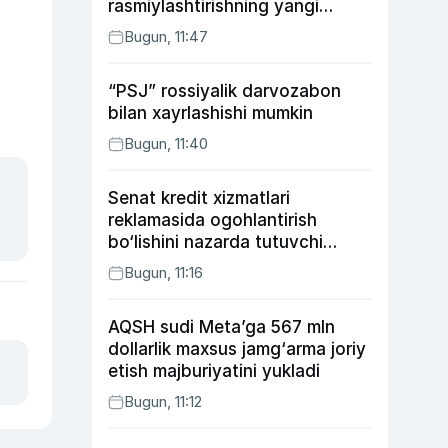
rasmiylashtirishning yangi
tartibini taklif qildi
Bugun, 11:47
“PSJ” rossiyalik darvozabon
bilan xayrlashishi mumkin
Bugun, 11:40
Senat kredit xizmatlari
reklamasida ogohlantirish
bo‘lishini nazarda tutuvchi
qonunni ma’qulladi
Bugun, 11:16
AQSH sudi Meta’ga 567 mln
dollarlik maxsus jamg‘arma joriy
etish majburiyatini yukladi
Bugun, 11:12