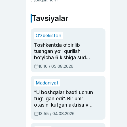
Abduaxatova
Tavsiyalar
O‘zbekiston
Toshkentda o‘pirilib
tushgan yo‘l qurilishi
bo‘yicha 6 kishiga sud
hukmi o‘qildi
10:10 / 05.08.2026
Madaniyat
“U boshqalar baxti uchun
tug‘ilgan edi”. Bir umr
otasini kutgan aktrisa va
dublyaj ustasi Rimma
13:55 / 04.08.2026
Ahmedovaning
sinovlarga to‘la hayoti