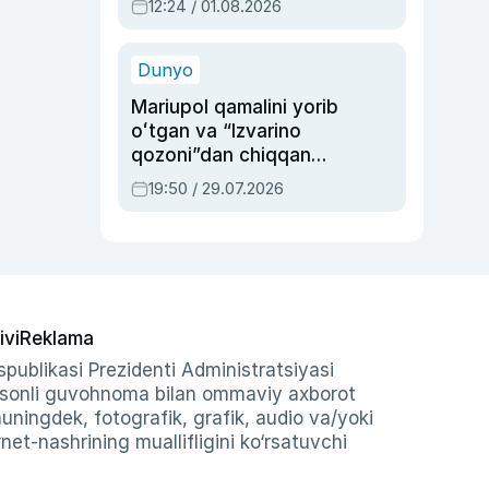
12:24 / 01.08.2026
ayblovlardan asrab
qolgan voqea
Dunyo
Mariupol qamalini yorib
oʻtgan va “Izvarino
qozoni”dan chiqqan
qahramon — Ukraina
19:50 / 29.07.2026
armiyasi bosh
qoʻmondoni Drapatiy
haqida
ivi
Reklama
publikasi Prezidenti Administratsiyasi
-sonli guvohnoma bilan ommaviy axborot
shuningdek, fotografik, grafik, audio va/yoki
et-nashrining muallifligini ko‘rsatuvchi