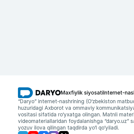
Maxfiylik siyosati
Internet-nas
“Daryo” internet-nashrining (O‘zbekiston matbuo
huzuridagi Axborot va ommaviy kommunikatsiyal
vositasi sifatida ro‘yxatga olingan. Matnli materi
videomateriallaridan foydalanishga “daryo.uz” sa
yozuv ilova qilingan taqdirda yo‘l qo‘yiladi.