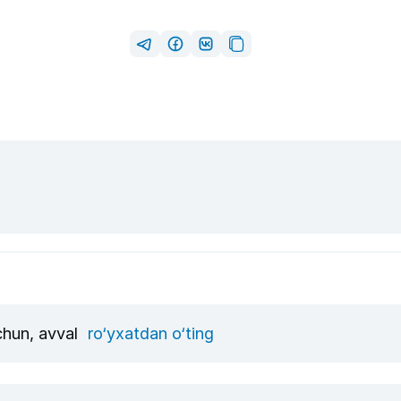
uchun, avval
ro‘yxatdan o‘ting