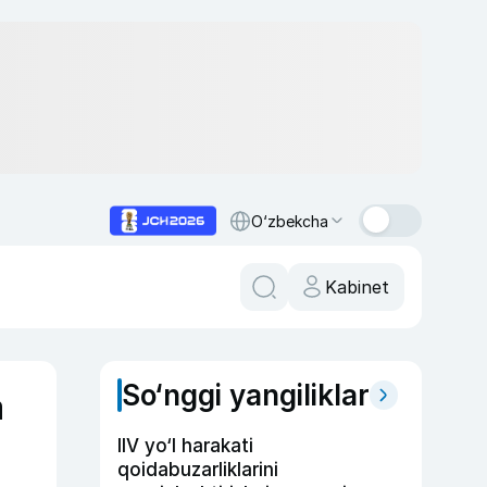
O‘zbekcha
Kabinet
So‘nggi yangiliklar
a
IIV yo‘l harakati
qoidabuzarliklarini