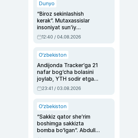
Dunyo
“Biroz sekinlashish
kerak”. Mutaxassislar
insoniyat sun’iy
intellektni boshqara
12:40 / 04.08.2026
olmay qolishidan xavotir
bildirdi
O‘zbekiston
Andijonda Tracker’ga 21
nafar bog‘cha bolasini
joylab, YTH sodir etgan
ayolga sud hukmi o‘qildi
23:41 / 03.08.2026
O‘zbekiston
“Sakkiz qator she’rim
boshimga sakkizta
bomba bo‘lgan”. Abdulla
Oripovni siyosiy