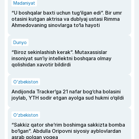
Madaniyat
“U boshqalar baxti uchun tug‘ilgan edi”. Bir umr
otasini kutgan aktrisa va dublyaj ustasi Rimma
Ahmedovaning sinovlarga to‘la hayoti
Dunyo
“Biroz sekinlashish kerak”. Mutaxassislar
insoniyat sun’iy intellektni boshqara olmay
qolishidan xavotir bildirdi
O‘zbekiston
Andijonda Tracker’ga 21 nafar bog‘cha bolasini
joylab, YTH sodir etgan ayolga sud hukmi o‘qildi
O‘zbekiston
“Sakkiz qator she’rim boshimga sakkizta bomba
bo‘lgan”. Abdulla Oripovni siyosiy ayblovlardan
asrab qolgan voqea