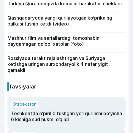
Turkiya Qora dengizda kemalar harakatini chekladi
Qashqadaryoda yangi qurilayotgan ko‘prikning
balkasi tushib ketdi (video)
Mashhur film va seriallardagi tomoshabin
payqamagan qo‘pol xatolar (foto)
Rossiyada terakt rejalashtirgan va Suriyaga
ketishga uringan surxondaryolik 4 nafar yigit
qamaldi
Tavsiyalar
O‘zbekiston
Toshkentda o‘pirilib tushgan yo‘l qurilishi bo‘yicha
6 kishiga sud hukmi o‘qildi