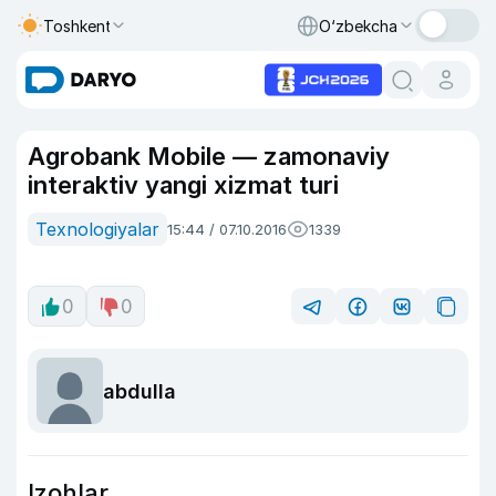
Toshkent
O‘zbekcha
Agrobank Mobile — zamonaviy
interaktiv yangi xizmat turi
Texnologiyalar
15:44 / 07.10.2016
1339
0
0
abdulla
Izohlar