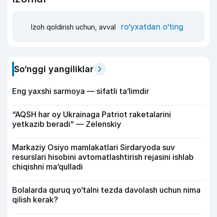
ro‘yxatdan o‘ting
Izoh qoldirish uchun, avval
So‘nggi yangiliklar
Eng yaxshi sarmoya — sifatli ta’limdir
“AQSH har oy Ukrainaga Patriot raketalarini
yetkazib beradi” — Zelenskiy
Markaziy Osiyo mamlakatlari Sirdaryoda suv
resurslari hisobini avtomatlashtirish rejasini ishlab
chiqishni ma’qulladi
Bolalarda quruq yo‘talni tezda davolash uchun nima
qilish kerak?