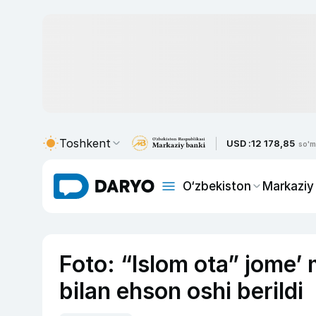
Toshkent
USD :
12 178,85
so'm
O‘zbekiston
Markaziy
Foto: “Islom ota” jome’ 
bilan ehson oshi berildi