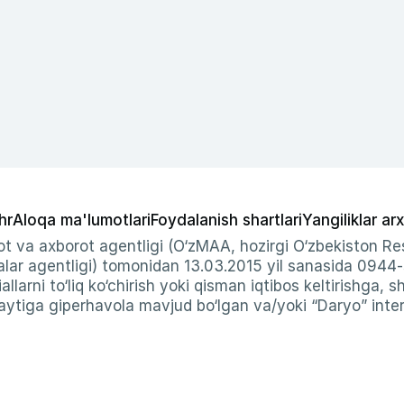
hr
Aloqa ma'lumotlari
Foydalanish shartlari
Yangiliklar arx
t va axborot agentligi (O‘zMAA, hozirgi O‘zbekiston Res
ar agentligi) tomonidan 13.03.2015 yil sanasida 0944
allarni to‘liq ko‘chirish yoki qisman iqtibos keltirishga, 
ytiga giperhavola mavjud bo‘lgan va/yoki “Daryo” intern