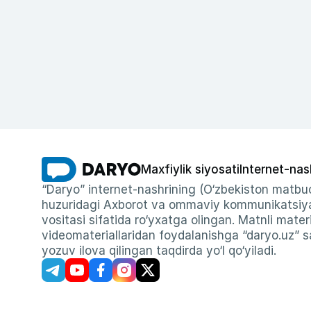
Maxfiylik siyosati
Internet-nas
“Daryo” internet-nashrining (O‘zbekiston matbuo
huzuridagi Axborot va ommaviy kommunikatsiyal
vositasi sifatida ro‘yxatga olingan. Matnli materi
videomateriallaridan foydalanishga “daryo.uz” sa
yozuv ilova qilingan taqdirda yo‘l qo‘yiladi.