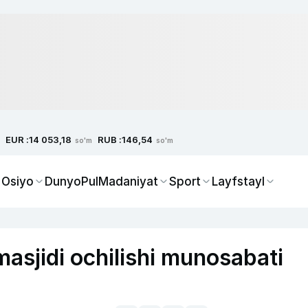
EUR :
RUB :
14 053,18
146,54
so'm
so'm
 Osiyo
Dunyo
Pul
Madaniyat
Sport
Layfstayl
masjidi ochilishi munosabati