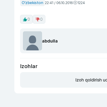
O‘zbekiston
22:41 / 06.10.2016
1224
0
0
abdulla
Izohlar
Izoh qoldirish 