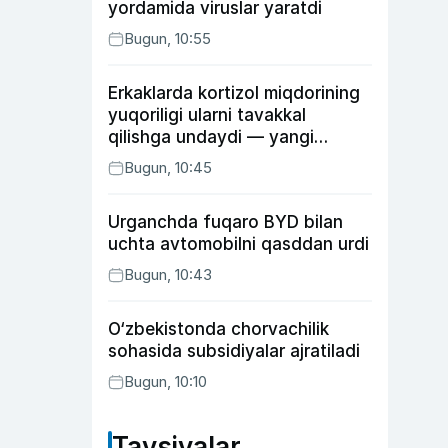
yordamida viruslar yaratdi
Bugun, 10:55
Erkaklarda kortizol miqdorining
yuqoriligi ularni tavakkal
qilishga undaydi — yangi
tadqiqot
Bugun, 10:45
Urganchda fuqaro BYD bilan
uchta avtomobilni qasddan urdi
Bugun, 10:43
O‘zbekistonda chorvachilik
sohasida subsidiyalar ajratiladi
Bugun, 10:10
Tavsiyalar