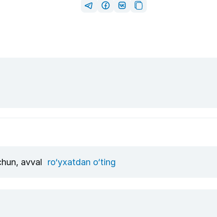
uchun, avval
ro‘yxatdan o‘ting