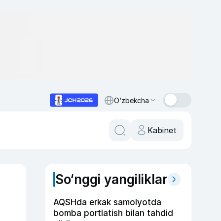
O‘zbekcha
Kabinet
So‘nggi yangiliklar
AQSHda erkak samolyotda
bomba portlatish bilan tahdid