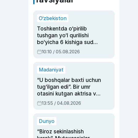
O‘zbekiston
Toshkentda o‘pirilib
tushgan yo‘l qurilishi
bo‘yicha 6 kishiga sud
hukmi o‘qildi
10:10 / 05.08.2026
Madaniyat
“U boshqalar baxti uchun
tug‘ilgan edi”. Bir umr
otasini kutgan aktrisa va
dublyaj ustasi Rimma
13:55 / 04.08.2026
Ahmedovaning
sinovlarga to‘la hayoti
Dunyo
“Biroz sekinlashish