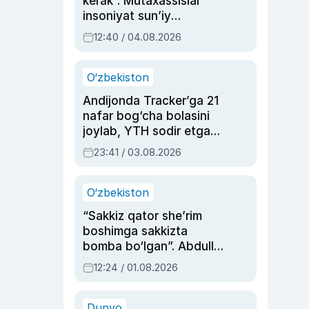
kerak”. Mutaxassislar
insoniyat sun’iy
intellektni boshqara
12:40 / 04.08.2026
olmay qolishidan xavotir
bildirdi
O‘zbekiston
Andijonda Tracker’ga 21
nafar bog‘cha bolasini
joylab, YTH sodir etgan
ayolga sud hukmi o‘qildi
23:41 / 03.08.2026
O‘zbekiston
“Sakkiz qator she’rim
boshimga sakkizta
bomba bo‘lgan”. Abdulla
Oripovni siyosiy
12:24 / 01.08.2026
ayblovlardan asrab
qolgan voqea
Dunyo