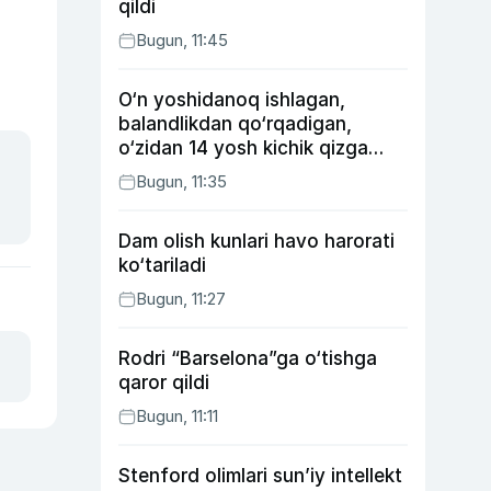
qildi
Bugun, 11:45
O‘n yoshidanoq ishlagan,
balandlikdan qo‘rqadigan,
o‘zidan 14 yosh kichik qizga
uylangan Yorqinxo‘ja Umarov
Bugun, 11:35
34 yoshda
Dam olish kunlari havo harorati
ko‘tariladi
Bugun, 11:27
Rodri “Barselona”ga o‘tishga
qaror qildi
Bugun, 11:11
Stenford olimlari sun’iy intellekt