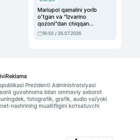
Mariupol qamalini yorib
oʻtgan va “Izvarino
qozoni”dan chiqqan
qahramon — Ukraina
19:50 / 29.07.2026
armiyasi bosh
qoʻmondoni Drapatiy
haqida
ivi
Reklama
publikasi Prezidenti Administratsiyasi
-sonli guvohnoma bilan ommaviy axborot
shuningdek, fotografik, grafik, audio va/yoki
et-nashrining muallifligini ko‘rsatuvchi