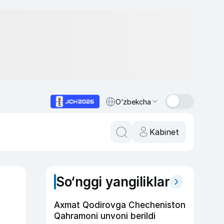
O‘zbekcha
Kabinet
So‘nggi yangiliklar
Axmat Qodirovga Checheniston
Qahramoni unvoni berildi