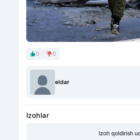
0
0
eldar
Izohlar
Izoh qoldirish 