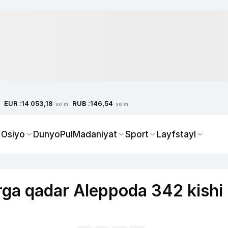
EUR :
RUB :
14 053,18
146,54
so'm
so'm
 Osiyo
Dunyo
Pul
Madaniyat
Sport
Layfstayl
ga qadar Aleppoda 342 kishi