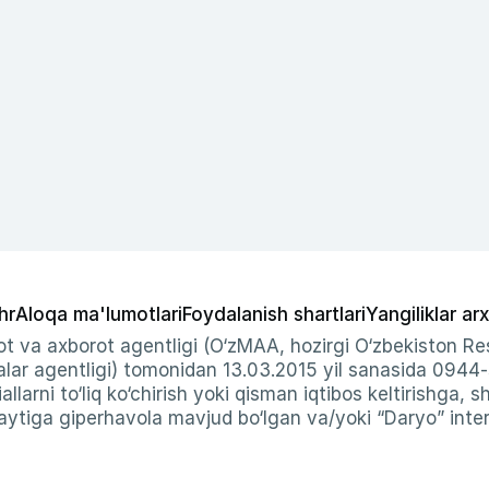
hr
Aloqa ma'lumotlari
Foydalanish shartlari
Yangiliklar arx
t va axborot agentligi (O‘zMAA, hozirgi O‘zbekiston Res
ar agentligi) tomonidan 13.03.2015 yil sanasida 0944
allarni to‘liq ko‘chirish yoki qisman iqtibos keltirishga, 
ytiga giperhavola mavjud bo‘lgan va/yoki “Daryo” intern