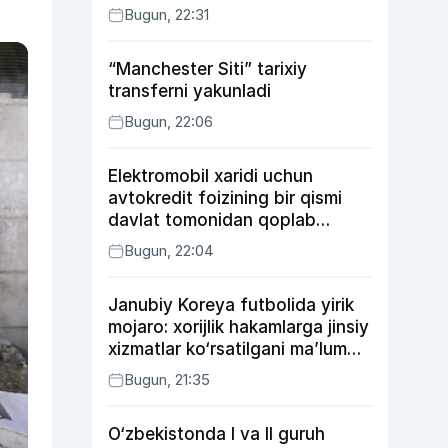
Bugun, 22:31
“Manchester Siti” tarixiy
transferni yakunladi
Bugun, 22:06
Elektromobil xaridi uchun
avtokredit foizining bir qismi
davlat tomonidan qoplab
berilishi mumkin
Bugun, 22:04
Janubiy Koreya futbolida yirik
mojaro: xorijlik hakamlarga jinsiy
xizmatlar ko‘rsatilgani ma’lum
qilindi
Bugun, 21:35
O‘zbekistonda I va II guruh