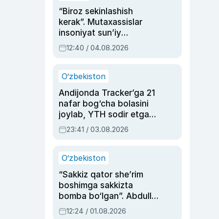
“Biroz sekinlashish
kerak”. Mutaxassislar
insoniyat sun’iy
intellektni boshqara
12:40 / 04.08.2026
olmay qolishidan xavotir
bildirdi
O‘zbekiston
Andijonda Tracker’ga 21
nafar bog‘cha bolasini
joylab, YTH sodir etgan
ayolga sud hukmi o‘qildi
23:41 / 03.08.2026
O‘zbekiston
“Sakkiz qator she’rim
boshimga sakkizta
bomba bo‘lgan”. Abdulla
Oripovni siyosiy
12:24 / 01.08.2026
ayblovlardan asrab