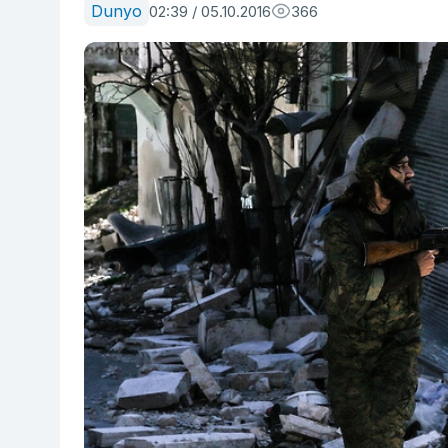
Dunyo
02:39 / 05.10.2016
366