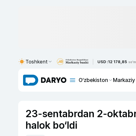
Toshkent
USD :
12 178,85
so'm
O‘zbekiston
Markaziy
23-sentabrdan 2-oktabr
halok bo‘ldi