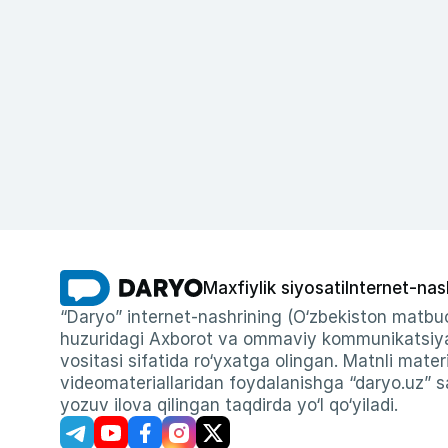
Maxfiylik siyosati
Internet-nas
“Daryo” internet-nashrining (O‘zbekiston matbuo
huzuridagi Axborot va ommaviy kommunikatsiyal
vositasi sifatida ro‘yxatga olingan. Matnli materi
videomateriallaridan foydalanishga “daryo.uz” sa
yozuv ilova qilingan taqdirda yo‘l qo‘yiladi.