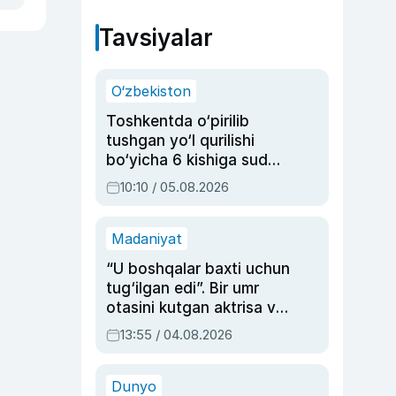
Tavsiyalar
O‘zbekiston
Toshkentda o‘pirilib
tushgan yo‘l qurilishi
bo‘yicha 6 kishiga sud
hukmi o‘qildi
10:10 / 05.08.2026
Madaniyat
“U boshqalar baxti uchun
tug‘ilgan edi”. Bir umr
otasini kutgan aktrisa va
dublyaj ustasi Rimma
13:55 / 04.08.2026
Ahmedovaning
sinovlarga to‘la hayoti
Dunyo