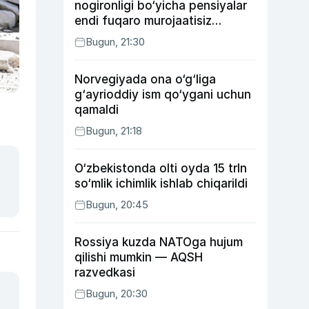
nogironligi bo‘yicha pensiyalar
endi fuqaro murojaatisiz
tayinlanishi mumkin
Bugun, 21:30
Norvegiyada ona o‘g‘liga
g‘ayrioddiy ism qo‘ygani uchun
qamaldi
Bugun, 21:18
O‘zbekistonda olti oyda 15 trln
so‘mlik ichimlik ishlab chiqarildi
Bugun, 20:45
Rossiya kuzda NATOga hujum
qilishi mumkin — AQSH
razvedkasi
Bugun, 20:30