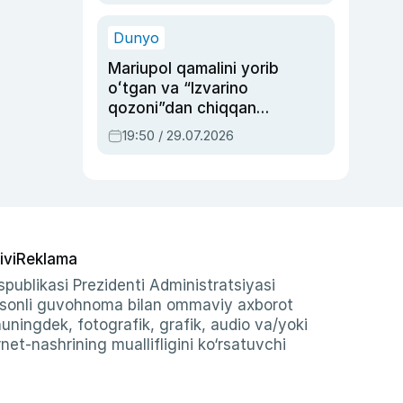
qolgan voqea
Dunyo
Mariupol qamalini yorib
oʻtgan va “Izvarino
qozoni”dan chiqqan
qahramon — Ukraina
19:50 / 29.07.2026
armiyasi bosh
qoʻmondoni Drapatiy
haqida
ivi
Reklama
publikasi Prezidenti Administratsiyasi
-sonli guvohnoma bilan ommaviy axborot
shuningdek, fotografik, grafik, audio va/yoki
et-nashrining muallifligini ko‘rsatuvchi