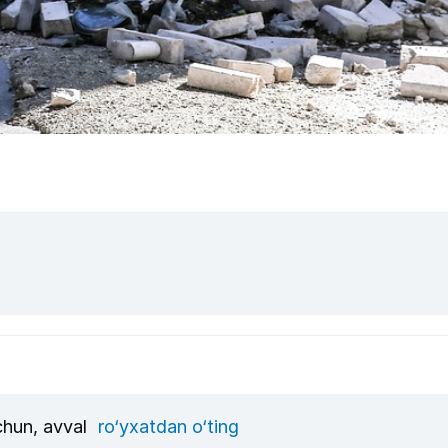
uchun, avval
ro‘yxatdan o‘ting