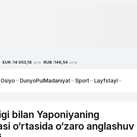
EUR :
RUB :
14 053,18
146,54
so'm
so'm
 Osiyo
Dunyo
Pul
Madaniyat
Sport
Layfstayl
gi bilan Yaponiyaning
si o‘rtasida o‘zaro anglashuv