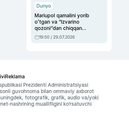
Dunyo
Mariupol qamalini yorib
oʻtgan va “Izvarino
qozoni”dan chiqqan
qahramon — Ukraina
19:50 / 29.07.2026
armiyasi bosh
qoʻmondoni Drapatiy
haqida
ivi
Reklama
publikasi Prezidenti Administratsiyasi
-sonli guvohnoma bilan ommaviy axborot
shuningdek, fotografik, grafik, audio va/yoki
et-nashrining muallifligini ko‘rsatuvchi