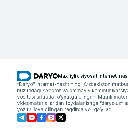
Maxfiylik siyosati
Internet-nas
“Daryo” internet-nashrining (O‘zbekiston matbuo
huzuridagi Axborot va ommaviy kommunikatsiyal
vositasi sifatida ro‘yxatga olingan. Matnli materi
videomateriallaridan foydalanishga “daryo.uz” sa
yozuv ilova qilingan taqdirda yo‘l qo‘yiladi.