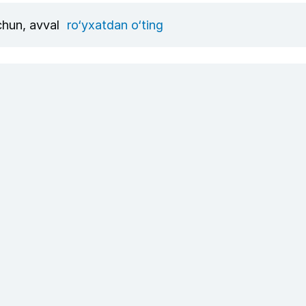
uchun, avval
ro‘yxatdan o‘ting