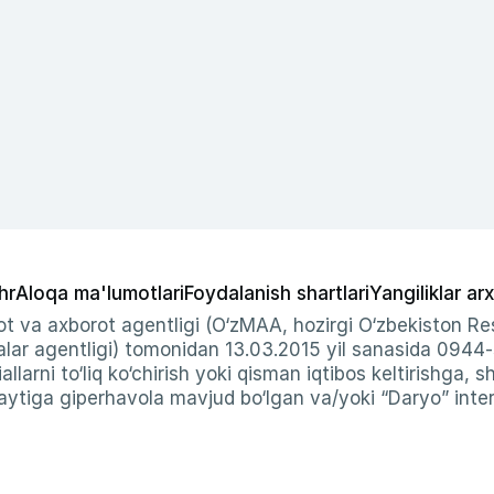
hr
Aloqa ma'lumotlari
Foydalanish shartlari
Yangiliklar arx
t va axborot agentligi (O‘zMAA, hozirgi O‘zbekiston Res
ar agentligi) tomonidan 13.03.2015 yil sanasida 0944
allarni to‘liq ko‘chirish yoki qisman iqtibos keltirishga, 
ytiga giperhavola mavjud bo‘lgan va/yoki “Daryo” intern