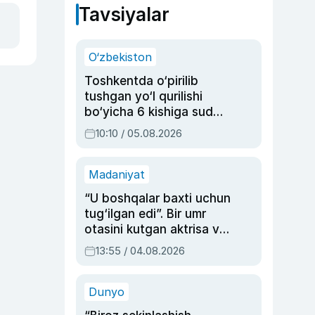
Tavsiyalar
O‘zbekiston
Toshkentda o‘pirilib
tushgan yo‘l qurilishi
bo‘yicha 6 kishiga sud
hukmi o‘qildi
10:10 / 05.08.2026
Madaniyat
“U boshqalar baxti uchun
tug‘ilgan edi”. Bir umr
otasini kutgan aktrisa va
dublyaj ustasi Rimma
13:55 / 04.08.2026
Ahmedovaning
sinovlarga to‘la hayoti
Dunyo