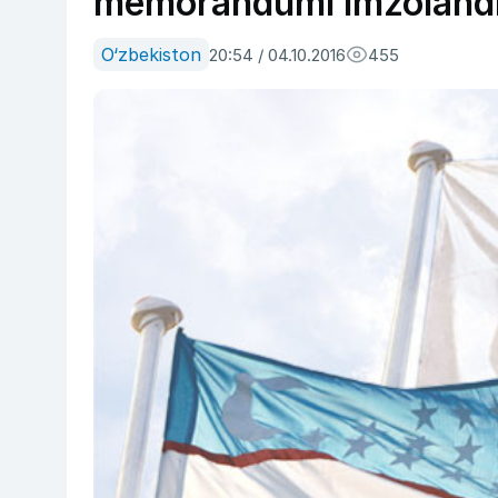
memorandumi imzoland
O‘zbekiston
20:54 / 04.10.2016
455