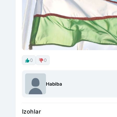
0
0
Habiba
Izohlar