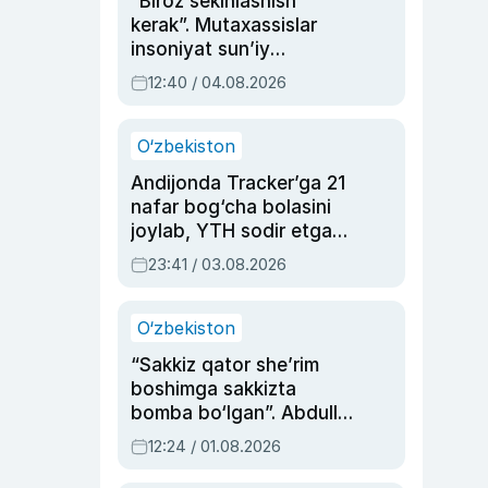
“Biroz sekinlashish
kerak”. Mutaxassislar
insoniyat sun’iy
intellektni boshqara
12:40 / 04.08.2026
olmay qolishidan xavotir
bildirdi
O‘zbekiston
Andijonda Tracker’ga 21
nafar bog‘cha bolasini
joylab, YTH sodir etgan
ayolga sud hukmi o‘qildi
23:41 / 03.08.2026
O‘zbekiston
“Sakkiz qator she’rim
boshimga sakkizta
bomba bo‘lgan”. Abdulla
Oripovni siyosiy
12:24 / 01.08.2026
ayblovlardan asrab
qolgan voqea