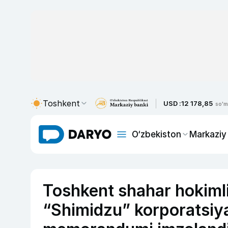
Toshkent
USD :
12 178,85
so'm
O‘zbekiston
Markaziy
Toshkent shahar hokimli
“Shimidzu” korporatsiya