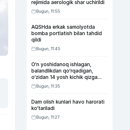
rejimida aerologik shar uchirildi
Bugun, 11:55
AQSHda erkak samolyotda
bomba portlatish bilan tahdid
qildi
Bugun, 11:45
O‘n yoshidanoq ishlagan,
balandlikdan qo‘rqadigan,
o‘zidan 14 yosh kichik qizga
uylangan Yorqinxo‘ja Umarov
Bugun, 11:35
34 yoshda
Dam olish kunlari havo harorati
ko‘tariladi
Bugun, 11:27