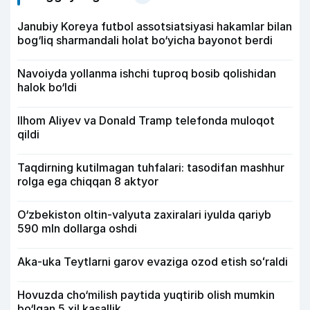
Janubiy Koreya futbol assotsiatsiyasi hakamlar bilan
bog‘liq sharmandali holat bo‘yicha bayonot berdi
Navoiyda yollanma ishchi tuproq bosib qolishidan
halok bo‘ldi
Ilhom Aliyev va Donald Tramp telefonda muloqot
qildi
Taqdirning kutilmagan tuhfalari: tasodifan mashhur
rolga ega chiqqan 8 aktyor
O‘zbekiston oltin-valyuta zaxiralari iyulda qariyb
590 mln dollarga oshdi
Aka-uka Teytlarni garov evaziga ozod etish soʻraldi
Hovuzda cho‘milish paytida yuqtirib olish mumkin
bo‘lgan 5 xil kasallik