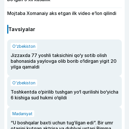
Mojtaba Xomanaiy aks etgan ilk video e’lon qilindi
Tavsiyalar
O‘zbekiston
Jizzaxda 77 yoshli taksichini qo‘y sotib olish
bahonasida yaylovga olib borib o‘ldirgan yigit 20
yilga qamaldi
O‘zbekiston
Toshkentda o‘pirilib tushgan yo‘l qurilishi bo‘yicha
6 kishiga sud hukmi o‘qildi
Madaniyat
“U boshqalar baxti uchun tug‘ilgan edi”. Bir umr
otasini kutgan aktrisa va dublyaj ustasi Rimma