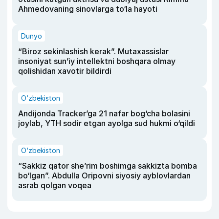
Ahmedovaning sinovlarga to‘la hayoti
Dunyo
“Biroz sekinlashish kerak”. Mutaxassislar
insoniyat sun’iy intellektni boshqara olmay
qolishidan xavotir bildirdi
O‘zbekiston
Andijonda Tracker’ga 21 nafar bog‘cha bolasini
joylab, YTH sodir etgan ayolga sud hukmi o‘qildi
O‘zbekiston
“Sakkiz qator she’rim boshimga sakkizta bomba
bo‘lgan”. Abdulla Oripovni siyosiy ayblovlardan
asrab qolgan voqea