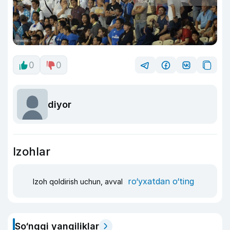
0
0
diyor
Izohlar
ro‘yxatdan o‘ting
Izoh qoldirish uchun, avval
So‘nggi yangiliklar