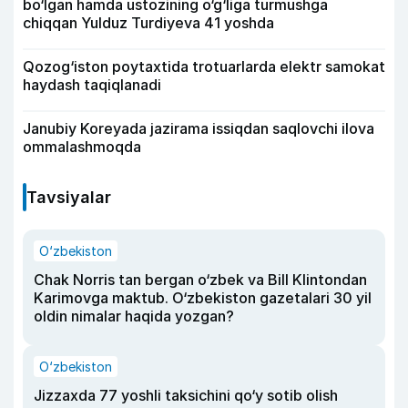
bo‘lgan hamda ustozining o‘g‘liga turmushga
chiqqan Yulduz Turdiyeva 41 yoshda
Qozog‘iston poytaxtida trotuarlarda elektr samokat
haydash taqiqlanadi
Janubiy Koreyada jazirama issiqdan saqlovchi ilova
ommalashmoqda
Tavsiyalar
O‘zbekiston
Chak Norris tan bergan o‘zbek va Bill Klintondan
Karimovga maktub. O‘zbekiston gazetalari 30 yil
oldin nimalar haqida yozgan?
O‘zbekiston
Jizzaxda 77 yoshli taksichini qo‘y sotib olish