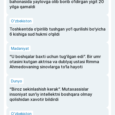
bahonasida yaylovga olib borib o‘ldirgan yigit 20
yilga qamaldi
O‘zbekiston
Toshkentda o‘pirilib tushgan yo‘l qurilishi bo‘yicha
6 kishiga sud hukmi o‘qildi
Madaniyat
“U boshqalar baxti uchun tug‘ilgan edi”. Bir umr
otasini kutgan aktrisa va dublyaj ustasi Rimma
Ahmedovaning sinovlarga to‘la hayoti
Dunyo
“Biroz sekinlashish kerak”. Mutaxassislar
insoniyat sun’iy intellektni boshqara olmay
qolishidan xavotir bildirdi
O‘zbekiston