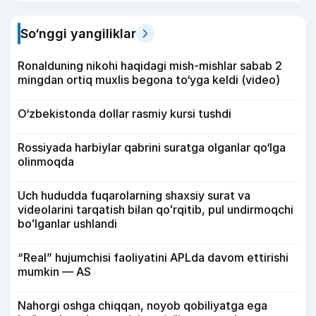
So‘nggi yangiliklar
Ronalduning nikohi haqidagi mish-mishlar sabab 2
mingdan ortiq muxlis begona to‘yga keldi (video)
O‘zbekistonda dollar rasmiy kursi tushdi
Rossiyada harbiylar qabrini suratga olganlar qo‘lga
olinmoqda
Uch hududda fuqarolarning shaxsiy surat va
videolarini tarqatish bilan qoʻrqitib, pul undirmoqchi
boʻlganlar ushlandi
“Real” hujumchisi faoliyatini APLda davom ettirishi
mumkin — AS
Nahorgi oshga chiqqan, noyob qobiliyatga ega