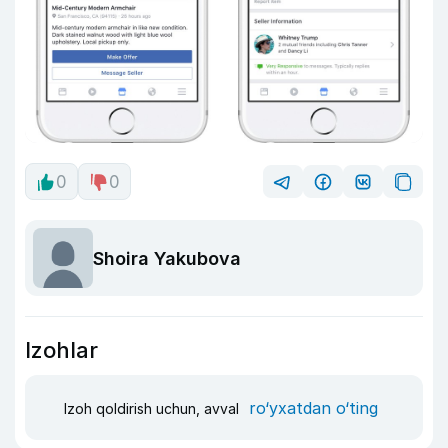
0
0
Shoira Yakubova
Izohlar
ro‘yxatdan o‘ting
Izoh qoldirish uchun, avval