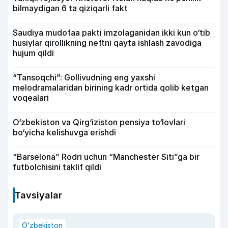
bilmaydigan 6 ta qiziqarli fakt
Saudiya mudofaa pakti imzolaganidan ikki kun o‘tib
husiylar qirollikning neftni qayta ishlash zavodiga
hujum qildi
“Tansoqchi”: Gollivudning eng yaxshi
melodramalaridan birining kadr ortida qolib ketgan
voqealari
O‘zbekiston va Qirg‘iziston pensiya to‘lovlari
bo‘yicha kelishuvga erishdi
“Barselona” Rodri uchun “Manchester Siti”ga bir
futbolchisini taklif qildi
Tavsiyalar
O‘zbekiston