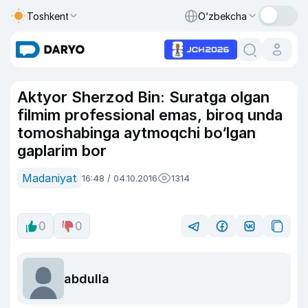
Toshkent
O‘zbekcha
Aktyor Sherzod Bin: Suratga olgan
filmim professional emas, biroq unda
tomoshabinga aytmoqchi bo‘lgan
gaplarim bor
Madaniyat
16:48 / 04.10.2016
1314
0
0
abdulla