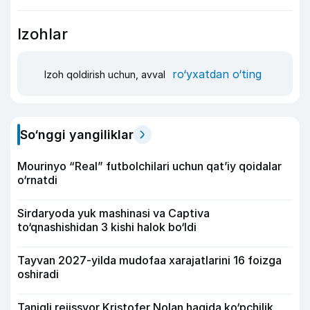
Izohlar
ro‘yxatdan o‘ting
Izoh qoldirish uchun, avval
So‘nggi yangiliklar
Mourinyo “Real” futbolchilari uchun qat’iy qoidalar
o‘rnatdi
Sirdaryoda yuk mashinasi va Captiva
to‘qnashishidan 3 kishi halok bo‘ldi
Tayvan 2027-yilda mudofaa xarajatlarini 16 foizga
oshiradi
Taniqli rejissyor Kristofer Nolan haqida ko‘pchilik