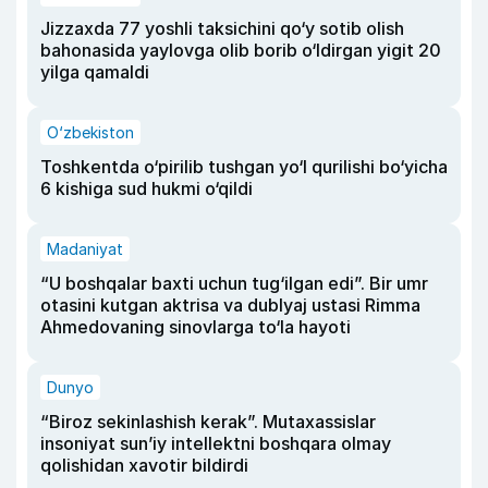
Jizzaxda 77 yoshli taksichini qo‘y sotib olish
bahonasida yaylovga olib borib o‘ldirgan yigit 20
yilga qamaldi
O‘zbekiston
Toshkentda o‘pirilib tushgan yo‘l qurilishi bo‘yicha
6 kishiga sud hukmi o‘qildi
Madaniyat
“U boshqalar baxti uchun tug‘ilgan edi”. Bir umr
otasini kutgan aktrisa va dublyaj ustasi Rimma
Ahmedovaning sinovlarga to‘la hayoti
Dunyo
“Biroz sekinlashish kerak”. Mutaxassislar
insoniyat sun’iy intellektni boshqara olmay
qolishidan xavotir bildirdi