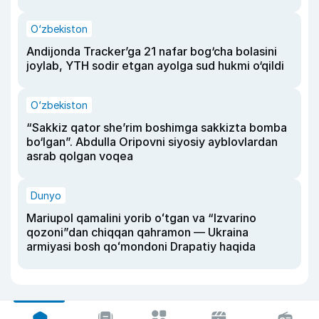
O‘zbekiston
Andijonda Tracker’ga 21 nafar bog‘cha bolasini
joylab, YTH sodir etgan ayolga sud hukmi o‘qildi
O‘zbekiston
“Sakkiz qator she’rim boshimga sakkizta bomba
bo‘lgan”. Abdulla Oripovni siyosiy ayblovlardan
asrab qolgan voqea
Dunyo
Mariupol qamalini yorib oʻtgan va “Izvarino
qozoni”dan chiqqan qahramon — Ukraina
armiyasi bosh qoʻmondoni Drapatiy haqida