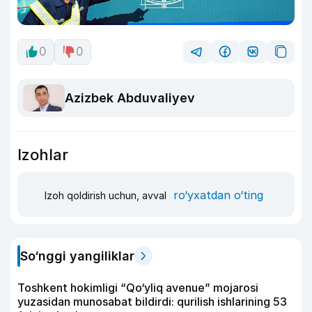
0
0
Azizbek Abduvaliyev
Izohlar
ro‘yxatdan o‘ting
Izoh qoldirish uchun, avval
So‘nggi yangiliklar
Toshkent hokimligi “Qo‘yliq avenue” mojarosi
yuzasidan munosabat bildirdi: qurilish ishlarining 53