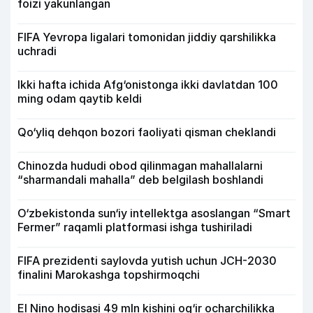
foizi yakunlangan
FIFA Yevropa ligalari tomonidan jiddiy qarshilikka
uchradi
Ikki hafta ichida Afg‘onistonga ikki davlatdan 100
ming odam qaytib keldi
Qo‘yliq dehqon bozori faoliyati qisman cheklandi
Chinozda hududi obod qilinmagan mahallalarni
“sharmandali mahalla” deb belgilash boshlandi
O‘zbekistonda sun‘iy intellektga asoslangan “Smart
Fermer” raqamli platformasi ishga tushiriladi
FIFA prezidenti saylovda yutish uchun JCH-2030
finalini Marokashga topshirmoqchi
El Nino hodisasi 49 mln kishini og‘ir ocharchilikka