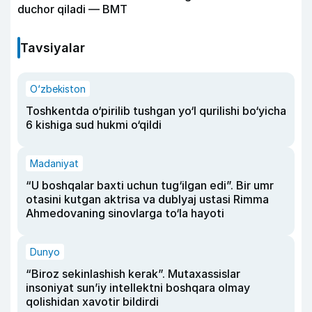
duchor qiladi — BMT
Tavsiyalar
O‘zbekiston
Toshkentda o‘pirilib tushgan yo‘l qurilishi bo‘yicha
6 kishiga sud hukmi o‘qildi
Madaniyat
“U boshqalar baxti uchun tug‘ilgan edi”. Bir umr
otasini kutgan aktrisa va dublyaj ustasi Rimma
Ahmedovaning sinovlarga to‘la hayoti
Dunyo
“Biroz sekinlashish kerak”. Mutaxassislar
insoniyat sun’iy intellektni boshqara olmay
qolishidan xavotir bildirdi