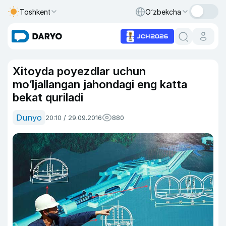
Toshkent
O‘zbekcha
Xitoyda poyezdlar uchun
mo‘ljallangan jahondagi eng katta
bekat quriladi
Dunyo
20:10 / 29.09.2016
880