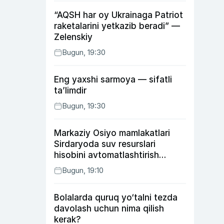
“AQSH har oy Ukrainaga Patriot
raketalarini yetkazib beradi” —
Zelenskiy
Bugun, 19:30
Eng yaxshi sarmoya — sifatli
ta’limdir
Bugun, 19:30
Markaziy Osiyo mamlakatlari
Sirdaryoda suv resurslari
hisobini avtomatlashtirish
rejasini ishlab chiqishni
Bugun, 19:10
ma’qulladi
Bolalarda quruq yo‘talni tezda
davolash uchun nima qilish
kerak?