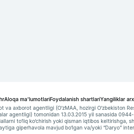
hr
Aloqa ma'lumotlari
Foydalanish shartlari
Yangiliklar arx
t va axborot agentligi (O‘zMAA, hozirgi O‘zbekiston Res
ar agentligi) tomonidan 13.03.2015 yil sanasida 0944
allarni to‘liq ko‘chirish yoki qisman iqtibos keltirishga, 
ytiga giperhavola mavjud bo‘lgan va/yoki “Daryo” intern