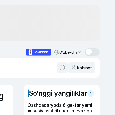
O‘zbekcha
Kabinet
So‘nggi yangiliklar
g
Qashqadaryoda 6 gektar yerni
xususiylashtirib berish evaziga