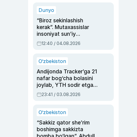
sinovlarga to‘la hayoti
Dunyo
“Biroz sekinlashish
kerak”. Mutaxassislar
insoniyat sun’iy
intellektni boshqara
12:40 / 04.08.2026
olmay qolishidan xavotir
bildirdi
O‘zbekiston
Andijonda Tracker’ga 21
nafar bog‘cha bolasini
joylab, YTH sodir etgan
ayolga sud hukmi o‘qildi
23:41 / 03.08.2026
O‘zbekiston
“Sakkiz qator she’rim
boshimga sakkizta
bomba bo‘lgan”. Abdulla