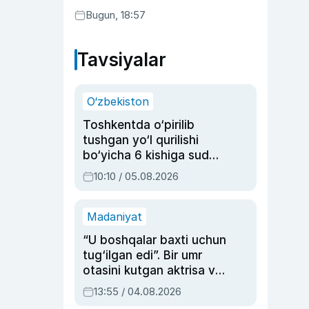
Bugun, 18:57
Tavsiyalar
O‘zbekiston
Toshkentda o‘pirilib
tushgan yo‘l qurilishi
bo‘yicha 6 kishiga sud
hukmi o‘qildi
10:10 / 05.08.2026
Madaniyat
“U boshqalar baxti uchun
tug‘ilgan edi”. Bir umr
otasini kutgan aktrisa va
dublyaj ustasi Rimma
13:55 / 04.08.2026
Ahmedovaning