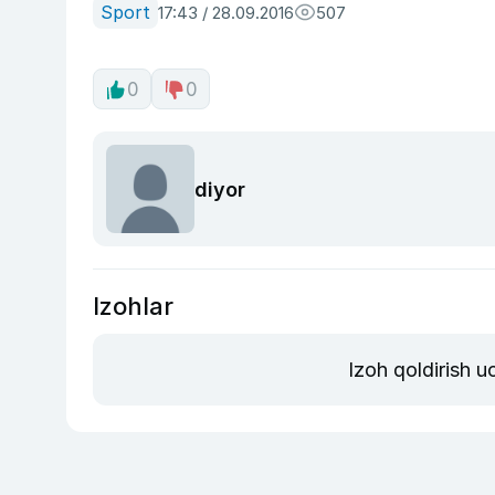
Sport
17:43 / 28.09.2016
507
0
0
diyor
Izohlar
Izoh qoldirish 