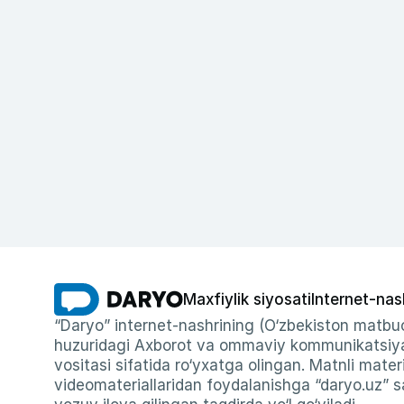
Maxfiylik siyosati
Internet-nas
“Daryo” internet-nashrining (O‘zbekiston matbuo
huzuridagi Axborot va ommaviy kommunikatsiyal
vositasi sifatida ro‘yxatga olingan. Matnli materi
videomateriallaridan foydalanishga “daryo.uz” sa