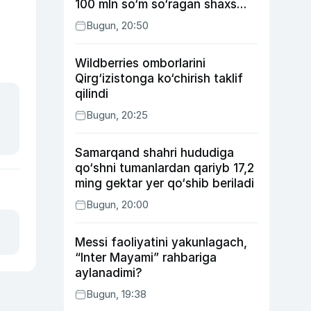
100 mln so‘m so‘ragan shaxs
ushlandi
Bugun, 20:50
Wildberries omborlarini
Qirg‘izistonga ko‘chirish taklif
qilindi
Bugun, 20:25
Samarqand shahri hududiga
qo‘shni tumanlardan qariyb 17,2
ming gektar yer qo‘shib beriladi
Bugun, 20:00
Messi faoliyatini yakunlagach,
“Inter Mayami” rahbariga
aylanadimi?
Bugun, 19:38