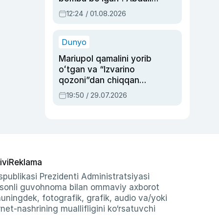
Oripovni siyosiy
12:24 / 01.08.2026
ayblovlardan asrab
qolgan voqea
Dunyo
Mariupol qamalini yorib
oʻtgan va “Izvarino
qozoni”dan chiqqan
qahramon — Ukraina
19:50 / 29.07.2026
armiyasi bosh
qoʻmondoni Drapatiy
haqida
ivi
Reklama
publikasi Prezidenti Administratsiyasi
-sonli guvohnoma bilan ommaviy axborot
shuningdek, fotografik, grafik, audio va/yoki
et-nashrining muallifligini ko‘rsatuvchi