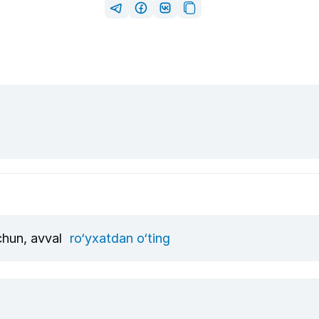
uchun, avval
ro‘yxatdan o‘ting