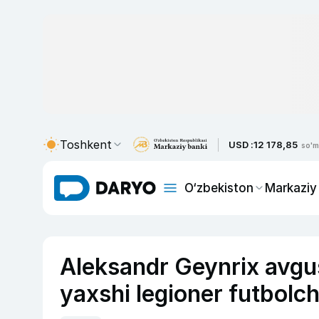
Toshkent
USD :
12 178,85
so'm
O‘zbekiston
Markaziy
Aleksandr Geynrix avgu
yaxshi legioner futbolchi