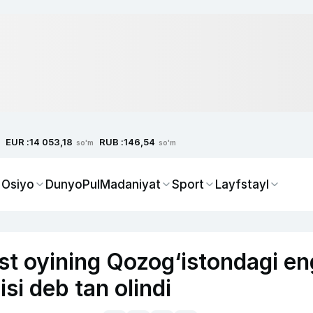
EUR :
RUB :
14 053,18
146,54
so'm
so'm
 Osiyo
Dunyo
Pul
Madaniyat
Sport
Layfstayl
st oyining Qozog‘istondagi en
si deb tan olindi