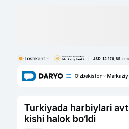
Toshkent
USD :
12 178,85
so'm
O‘zbekiston
Markaziy
Turkiyada harbiylari avt
kishi halok bo‘ldi