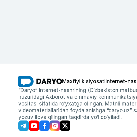
Maxfiylik siyosati
Internet-nas
“Daryo” internet-nashrining (O‘zbekiston matbuo
huzuridagi Axborot va ommaviy kommunikatsiyal
vositasi sifatida ro‘yxatga olingan. Matnli materi
videomateriallaridan foydalanishga “daryo.uz” sa
yozuv ilova qilingan taqdirda yo‘l qo‘yiladi.