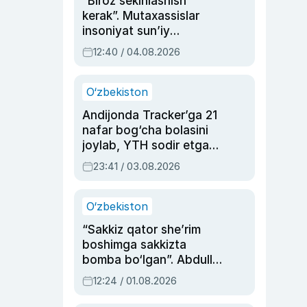
“Biroz sekinlashish
kerak”. Mutaxassislar
insoniyat sun’iy
intellektni boshqara
12:40 / 04.08.2026
olmay qolishidan xavotir
bildirdi
O‘zbekiston
Andijonda Tracker’ga 21
nafar bog‘cha bolasini
joylab, YTH sodir etgan
ayolga sud hukmi o‘qildi
23:41 / 03.08.2026
O‘zbekiston
“Sakkiz qator she’rim
boshimga sakkizta
bomba bo‘lgan”. Abdulla
Oripovni siyosiy
12:24 / 01.08.2026
ayblovlardan asrab
qolgan voqea