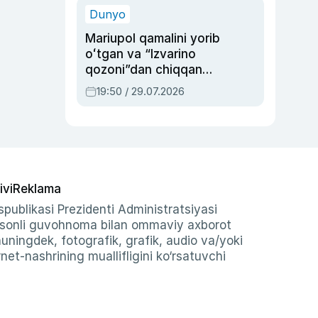
Dunyo
Mariupol qamalini yorib
oʻtgan va “Izvarino
qozoni”dan chiqqan
qahramon — Ukraina
19:50 / 29.07.2026
armiyasi bosh
qoʻmondoni Drapatiy
haqida
ivi
Reklama
publikasi Prezidenti Administratsiyasi
-sonli guvohnoma bilan ommaviy axborot
shuningdek, fotografik, grafik, audio va/yoki
et-nashrining muallifligini ko‘rsatuvchi