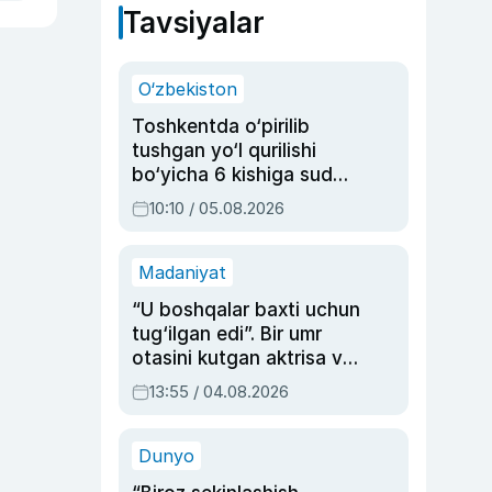
Tavsiyalar
O‘zbekiston
Toshkentda o‘pirilib
tushgan yo‘l qurilishi
bo‘yicha 6 kishiga sud
hukmi o‘qildi
10:10 / 05.08.2026
Madaniyat
“U boshqalar baxti uchun
tug‘ilgan edi”. Bir umr
otasini kutgan aktrisa va
dublyaj ustasi Rimma
13:55 / 04.08.2026
Ahmedovaning
sinovlarga to‘la hayoti
Dunyo