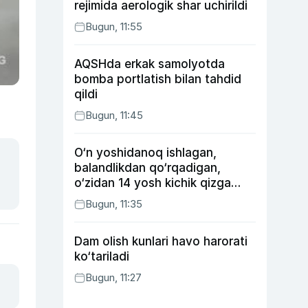
rejimida aerologik shar uchirildi
Bugun, 11:55
AQSHda erkak samolyotda
bomba portlatish bilan tahdid
qildi
Bugun, 11:45
O‘n yoshidanoq ishlagan,
balandlikdan qo‘rqadigan,
o‘zidan 14 yosh kichik qizga
uylangan Yorqinxo‘ja Umarov
Bugun, 11:35
34 yoshda
Dam olish kunlari havo harorati
ko‘tariladi
Bugun, 11:27