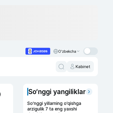
O‘zbekcha
Kabinet
So‘nggi yangiliklar
0
So‘nggi yillarning o‘qishga
arzigulik 7 ta eng yaxshi