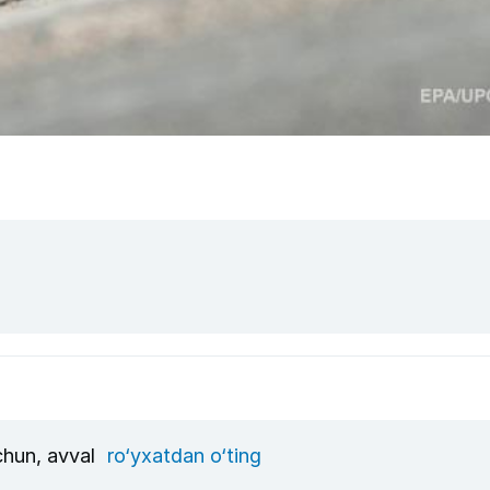
uchun, avval
ro‘yxatdan o‘ting