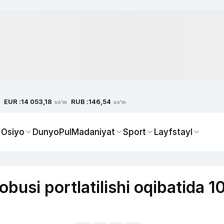
EUR :
RUB :
14 053,18
146,54
so'm
so'm
 Osiyo
Dunyo
Pul
Madaniyat
Sport
Layfstayl
obusi portlatilishi oqibatida 1