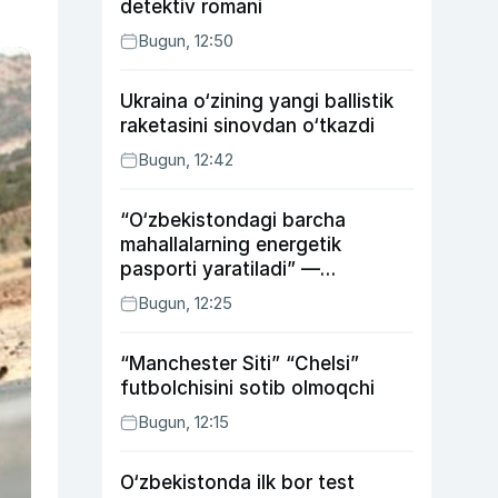
detektiv romani
Bugun, 12:50
Ukraina o‘zining yangi ballistik
raketasini sinovdan o‘tkazdi
Bugun, 12:42
“O‘zbekistondagi barcha
mahallalarning energetik
pasporti yaratiladi” —
energetika vaziri
Bugun, 12:25
“Manchester Siti” “Chelsi”
futbolchisini sotib olmoqchi
Bugun, 12:15
O‘zbekistonda ilk bor test