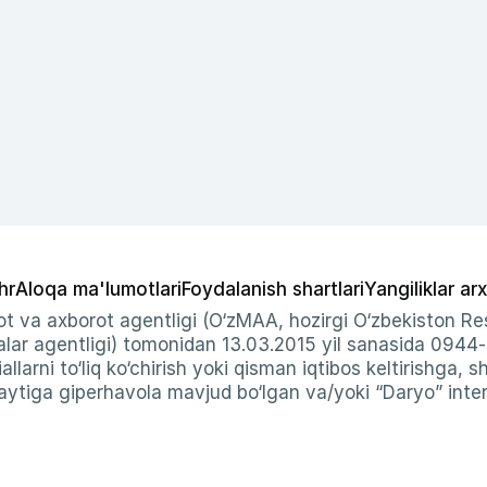
hr
Aloqa ma'lumotlari
Foydalanish shartlari
Yangiliklar arx
t va axborot agentligi (O‘zMAA, hozirgi O‘zbekiston Res
ar agentligi) tomonidan 13.03.2015 yil sanasida 0944
allarni to‘liq ko‘chirish yoki qisman iqtibos keltirishga, 
ytiga giperhavola mavjud bo‘lgan va/yoki “Daryo” intern