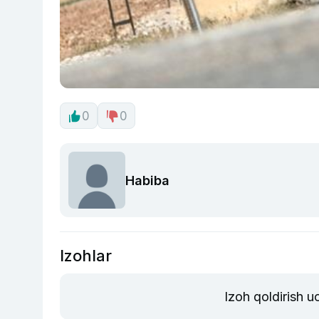
0
0
Habiba
Izohlar
Izoh qoldirish 