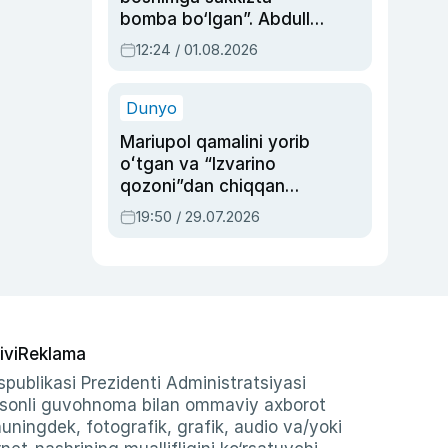
bomba bo‘lgan”. Abdulla
Oripovni siyosiy
12:24 / 01.08.2026
ayblovlardan asrab
qolgan voqea
Dunyo
Mariupol qamalini yorib
oʻtgan va “Izvarino
qozoni”dan chiqqan
qahramon — Ukraina
19:50 / 29.07.2026
armiyasi bosh
qoʻmondoni Drapatiy
haqida
ivi
Reklama
publikasi Prezidenti Administratsiyasi
-sonli guvohnoma bilan ommaviy axborot
shuningdek, fotografik, grafik, audio va/yoki