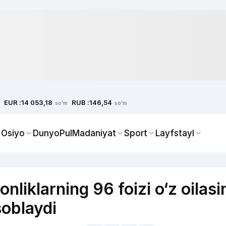
EUR :
RUB :
14 053,18
146,54
so'm
so'm
 Osiyo
Dunyo
Pul
Madaniyat
Sport
Layfstayl
onliklarning 96 foizi o‘z oilasi
soblaydi