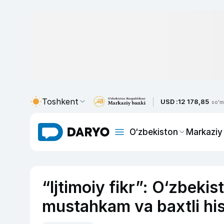
Toshkent
USD :
12 178,85
so'm
O‘zbekiston
Markaziy
“Ijtimoiy fikr”: O‘zbekist
mustahkam va baxtli hi