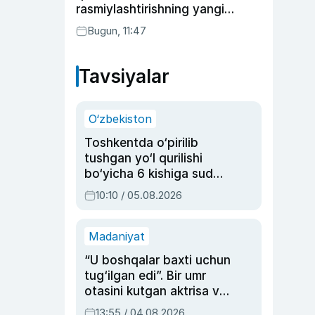
rasmiylashtirishning yangi
tartibini taklif qildi
Bugun, 11:47
Tavsiyalar
O‘zbekiston
Toshkentda o‘pirilib
tushgan yo‘l qurilishi
bo‘yicha 6 kishiga sud
hukmi o‘qildi
10:10 / 05.08.2026
Madaniyat
“U boshqalar baxti uchun
tug‘ilgan edi”. Bir umr
otasini kutgan aktrisa va
dublyaj ustasi Rimma
13:55 / 04.08.2026