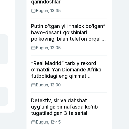
qarindoshlari
Bugun, 13:35
Putin o‘tgan yili “halok bo‘lgan”
havo-desant qo‘shinlari
polkovnigi bilan telefon orqali
suhbatlashdi
Bugun, 13:05
“Real Madrid” tarixiy rekord
o‘rnatdi: Yan Diomande Afrika
futbolidagi eng qimmat
transferga aylandi
Bugun, 13:00
Detektiv, sir va dahshat
uyg‘unligi: bir nafasda ko‘rib
tugatiladigan 3 ta serial
Bugun, 12:45