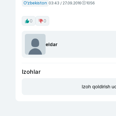
O‘zbekiston
03:43 / 27.09.2016
1056
0
0
eldar
Izohlar
Izoh qoldirish 