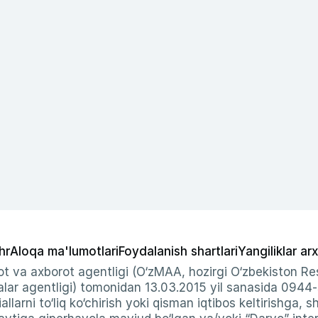
hr
Aloqa ma'lumotlari
Foydalanish shartlari
Yangiliklar arx
t va axborot agentligi (O‘zMAA, hozirgi O‘zbekiston Res
ar agentligi) tomonidan 13.03.2015 yil sanasida 0944
allarni to‘liq ko‘chirish yoki qisman iqtibos keltirishga, 