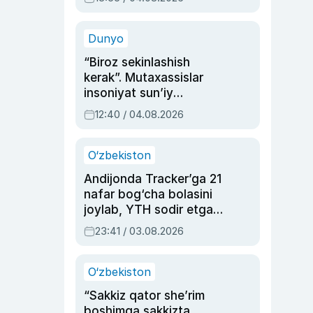
Ahmedovaning
sinovlarga to‘la hayoti
Dunyo
“Biroz sekinlashish
kerak”. Mutaxassislar
insoniyat sun’iy
intellektni boshqara
12:40 / 04.08.2026
olmay qolishidan xavotir
bildirdi
O‘zbekiston
Andijonda Tracker’ga 21
nafar bog‘cha bolasini
joylab, YTH sodir etgan
ayolga sud hukmi o‘qildi
23:41 / 03.08.2026
O‘zbekiston
“Sakkiz qator she’rim
boshimga sakkizta