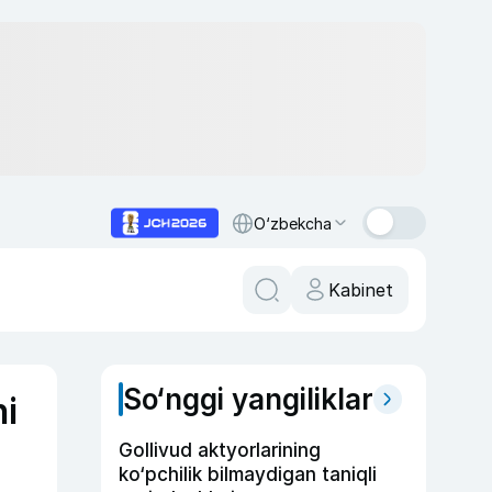
O‘zbekcha
Kabinet
So‘nggi yangiliklar
ni
Gollivud aktyorlarining
ko‘pchilik bilmaydigan taniqli