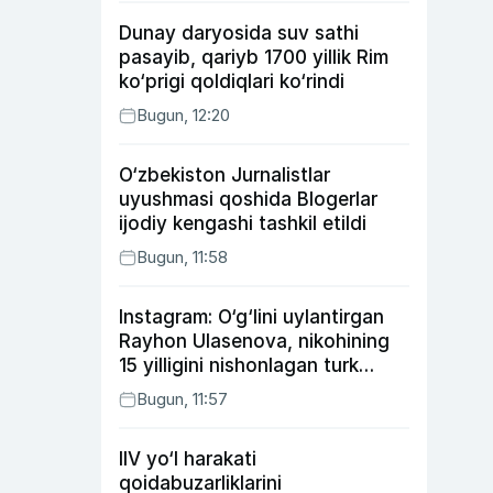
Dunay daryosida suv sathi
pasayib, qariyb 1700 yillik Rim
ko‘prigi qoldiqlari ko‘rindi
Bugun, 12:20
O‘zbekiston Jurnalistlar
uyushmasi qoshida Blogerlar
ijodiy kengashi tashkil etildi
Bugun, 11:58
Instagram: O‘g‘lini uylantirgan
Rayhon Ulasenova, nikohining
15 yilligini nishonlagan turk
aktyorlari va Kamelot qasriga
Bugun, 11:57
sayohat qilgan Zebo Rahimova
IIV yo‘l harakati
qoidabuzarliklarini