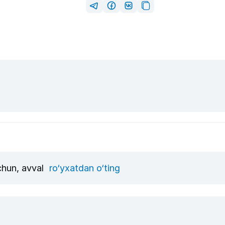
uchun, avval
ro‘yxatdan o‘ting