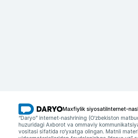
Maxfiylik siyosati
Internet-nas
“Daryo” internet-nashrining (O‘zbekiston matbuo
huzuridagi Axborot va ommaviy kommunikatsiyal
vositasi sifatida ro‘yxatga olingan. Matnli materi