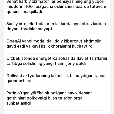
Senat harbiy xizmatchilar pensiyasining eng yuqori
miqdorini 100 foizgacha oshirishni nazarda tutuvchi
qonunni ma’qulladi
Sun’iy intellekt bolalar ertaklarida ayol obrazlaridan
deyarli foydalanmayapti
OpenAI yangi modelida jiddiy kiberxavf ehtimolini
qayd etdi va xavfsizlik choralarini kuchaytirdi
Oʻzbekistonda energetika sohasida davlat tariflarini
tartibga solishning yangi tizimi joriy etildi
Gollivud aktyorlarining ko‘pchilik bilmaydigan taniqli
qarindoshlari
Putin o‘tgan yili “halok bo‘lgan” havo-desant
qo‘shinlari polkovnigi bilan telefon orqali
suhbatlashdi