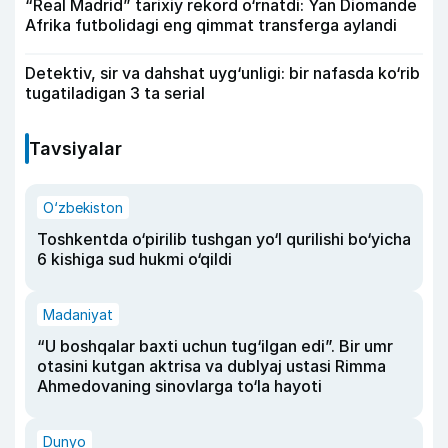
“Real Madrid” tarixiy rekord o‘rnatdi: Yan Diomande
Afrika futbolidagi eng qimmat transferga aylandi
Detektiv, sir va dahshat uyg‘unligi: bir nafasda ko‘rib
tugatiladigan 3 ta serial
Tavsiyalar
O‘zbekiston
Toshkentda o‘pirilib tushgan yo‘l qurilishi bo‘yicha
6 kishiga sud hukmi o‘qildi
Madaniyat
“U boshqalar baxti uchun tug‘ilgan edi”. Bir umr
otasini kutgan aktrisa va dublyaj ustasi Rimma
Ahmedovaning sinovlarga to‘la hayoti
Dunyo