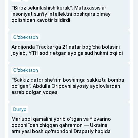
“Biroz sekinlashish kerak”. Mutaxassislar
insoniyat sun’iy intellektni boshqara olmay
qolishidan xavotir bildirdi
O‘zbekiston
Andijonda Tracker’ga 21 nafar bog‘cha bolasini
joylab, YTH sodir etgan ayolga sud hukmi o‘qildi
O‘zbekiston
“Sakkiz qator she’rim boshimga sakkizta bomba
bo‘lgan”. Abdulla Oripovni siyosiy ayblovlardan
asrab qolgan voqea
Dunyo
Mariupol qamalini yorib oʻtgan va “Izvarino
qozoni”dan chiqqan qahramon — Ukraina
armiyasi bosh qoʻmondoni Drapatiy haqida