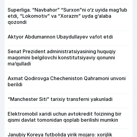
Superliga. “Navbahor” “Surxon”ni o‘z uyida mag‘lub
etdi, “Lokomotiv” va “Xorazm” uyda g‘alaba
qozondi
Aktyor Abdu­mannon Ubaydullayev vafot etdi
Senat Prezident administratsiyasining huquqiy
maqomini belgilovchi konstitutsiyaviy qonunni
ma’qulladi
Axmat Qodirovga Checheniston Qahramoni unvoni
berildi
“Manchester Siti” tarixiy transferni yakunladi
Elektromobil xaridi uchun avtokredit foizining bir
qismi davlat tomonidan qoplab berilishi mumkin
Janubiy Koreya futbolida yirik mojaro: xorijlik