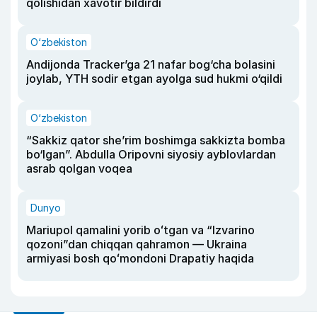
qolishidan xavotir bildirdi
O‘zbekiston
Andijonda Tracker’ga 21 nafar bog‘cha bolasini
joylab, YTH sodir etgan ayolga sud hukmi o‘qildi
O‘zbekiston
“Sakkiz qator she’rim boshimga sakkizta bomba
bo‘lgan”. Abdulla Oripovni siyosiy ayblovlardan
asrab qolgan voqea
Dunyo
Mariupol qamalini yorib oʻtgan va “Izvarino
qozoni”dan chiqqan qahramon — Ukraina
armiyasi bosh qoʻmondoni Drapatiy haqida