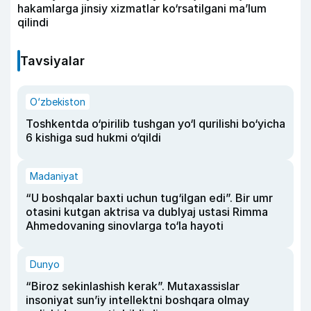
hakamlarga jinsiy xizmatlar ko‘rsatilgani ma’lum
qilindi
Tavsiyalar
O‘zbekiston
Toshkentda o‘pirilib tushgan yo‘l qurilishi bo‘yicha
6 kishiga sud hukmi o‘qildi
Madaniyat
“U boshqalar baxti uchun tug‘ilgan edi”. Bir umr
otasini kutgan aktrisa va dublyaj ustasi Rimma
Ahmedovaning sinovlarga to‘la hayoti
Dunyo
“Biroz sekinlashish kerak”. Mutaxassislar
insoniyat sun’iy intellektni boshqara olmay