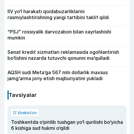
IIV yo‘l harakati qoidabuzarliklarini
rasmiylashtirishning yangi tartibini taklif qildi
“PSJ” rossiyalik darvozabon bilan xayrlashishi
mumkin
Senat kredit xizmatlari reklamasida ogohlantirish
bo‘lishini nazarda tutuvchi qonunni ma’qulladi
AQSH sudi Meta’ga 567 mln dollarlik maxsus
jamg‘arma joriy etish majburiyatini yukladi
Tavsiyalar
O‘zbekiston
Toshkentda o‘pirilib tushgan yo‘l qurilishi bo‘yicha
6 kishiga sud hukmi o‘qildi