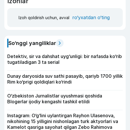
Izohlar
ro‘yxatdan o‘ting
Izoh qoldirish uchun, avval
So‘nggi yangiliklar
Detektiv, sir va dahshat uyg‘unligi: bir nafasda ko‘rib
tugatiladigan 3 ta serial
Dunay daryosida suv sathi pasayib, qariyb 1700 yillik
Rim ko‘prigi qoldiqlari ko‘rindi
O‘zbekiston Jurnalistlar uyushmasi qoshida
Blogerlar ijodiy kengashi tashkil etildi
Instagram: O‘g‘lini uylantirgan Rayhon Ulasenova,
nikohining 15 yilligini nishonlagan turk aktyorlari va
Kamelot qasriga sayohat qilgan Zebo Rahimova