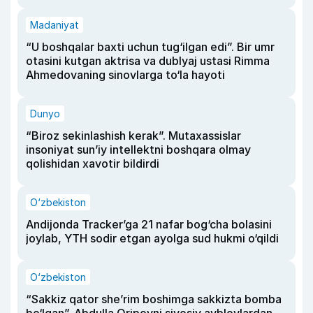
Madaniyat
“U boshqalar baxti uchun tug‘ilgan edi”. Bir umr
otasini kutgan aktrisa va dublyaj ustasi Rimma
Ahmedovaning sinovlarga to‘la hayoti
Dunyo
“Biroz sekinlashish kerak”. Mutaxassislar
insoniyat sun’iy intellektni boshqara olmay
qolishidan xavotir bildirdi
O‘zbekiston
Andijonda Tracker’ga 21 nafar bog‘cha bolasini
joylab, YTH sodir etgan ayolga sud hukmi o‘qildi
O‘zbekiston
“Sakkiz qator she’rim boshimga sakkizta bomba
bo‘lgan”. Abdulla Oripovni siyosiy ayblovlardan