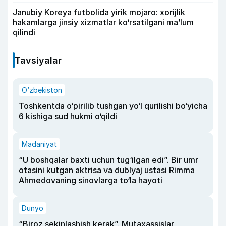
Janubiy Koreya futbolida yirik mojaro: xorijlik
hakamlarga jinsiy xizmatlar ko‘rsatilgani ma’lum
qilindi
Tavsiyalar
O‘zbekiston
Toshkentda o‘pirilib tushgan yo‘l qurilishi bo‘yicha
6 kishiga sud hukmi o‘qildi
Madaniyat
“U boshqalar baxti uchun tug‘ilgan edi”. Bir umr
otasini kutgan aktrisa va dublyaj ustasi Rimma
Ahmedovaning sinovlarga to‘la hayoti
Dunyo
“Biroz sekinlashish kerak”. Mutaxassislar