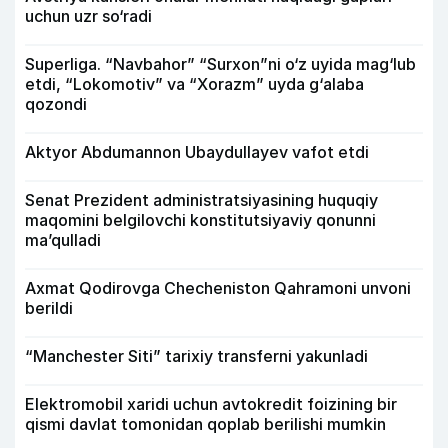
uchun uzr so‘radi
Superliga. “Navbahor” “Surxon”ni o‘z uyida mag‘lub
etdi, “Lokomotiv” va “Xorazm” uyda g‘alaba
qozondi
Aktyor Abdu­mannon Ubaydullayev vafot etdi
Senat Prezident administratsiyasining huquqiy
maqomini belgilovchi konstitutsiyaviy qonunni
ma’qulladi
Axmat Qodirovga Checheniston Qahramoni unvoni
berildi
“Manchester Siti” tarixiy transferni yakunladi
Elektromobil xaridi uchun avtokredit foizining bir
qismi davlat tomonidan qoplab berilishi mumkin