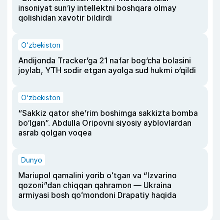
insoniyat sun’iy intellektni boshqara olmay
qolishidan xavotir bildirdi
O‘zbekiston
Andijonda Tracker’ga 21 nafar bog‘cha bolasini
joylab, YTH sodir etgan ayolga sud hukmi o‘qildi
O‘zbekiston
“Sakkiz qator she’rim boshimga sakkizta bomba
bo‘lgan”. Abdulla Oripovni siyosiy ayblovlardan
asrab qolgan voqea
Dunyo
Mariupol qamalini yorib oʻtgan va “Izvarino
qozoni”dan chiqqan qahramon — Ukraina
armiyasi bosh qoʻmondoni Drapatiy haqida