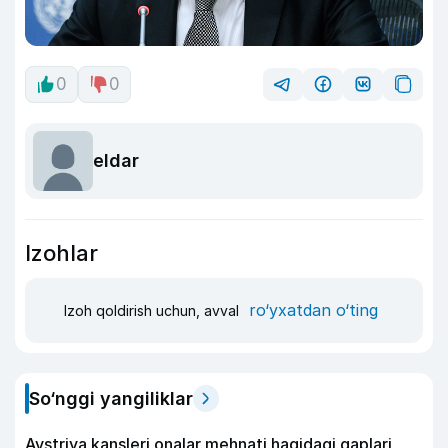
0
0
eldar
Izohlar
ro‘yxatdan o‘ting
Izoh qoldirish uchun, avval
So‘nggi yangiliklar
Avstriya kansleri onalar mehnati haqidagi gaplari