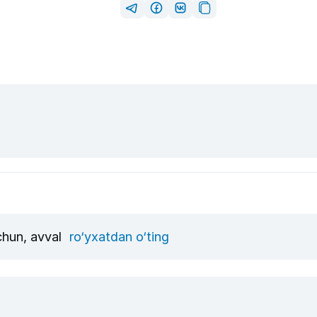
uchun, avval
ro‘yxatdan o‘ting