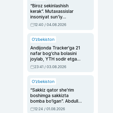
“Biroz sekinlashish
kerak”. Mutaxassislar
insoniyat sun’iy
intellektni boshqara
12:40 / 04.08.2026
olmay qolishidan xavotir
bildirdi
O‘zbekiston
Andijonda Tracker’ga 21
nafar bog‘cha bolasini
joylab, YTH sodir etgan
ayolga sud hukmi o‘qildi
23:41 / 03.08.2026
O‘zbekiston
“Sakkiz qator she’rim
boshimga sakkizta
bomba bo‘lgan”. Abdulla
Oripovni siyosiy
12:24 / 01.08.2026
ayblovlardan asrab