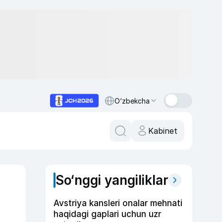
O‘zbekcha
Kabinet
So‘nggi yangiliklar
Avstriya kansleri onalar mehnati
haqidagi gaplari uchun uzr