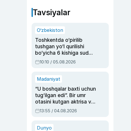
Tavsiyalar
O‘zbekiston
Toshkentda o‘pirilib
tushgan yo‘l qurilishi
bo‘yicha 6 kishiga sud
hukmi o‘qildi
10:10 / 05.08.2026
Madaniyat
“U boshqalar baxti uchun
tug‘ilgan edi”. Bir umr
otasini kutgan aktrisa va
dublyaj ustasi Rimma
13:55 / 04.08.2026
Ahmedovaning
sinovlarga to‘la hayoti
Dunyo