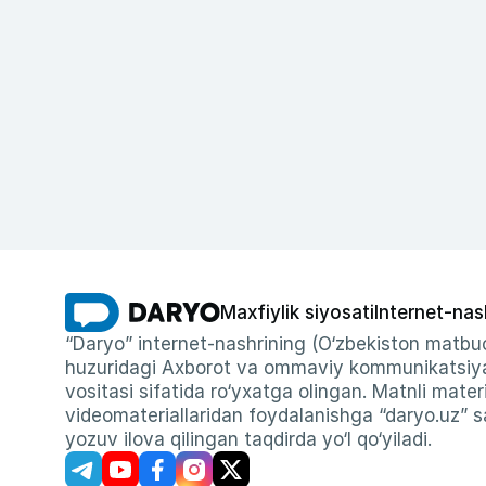
Maxfiylik siyosati
Internet-nas
“Daryo” internet-nashrining (O‘zbekiston matbuo
huzuridagi Axborot va ommaviy kommunikatsiyal
vositasi sifatida ro‘yxatga olingan. Matnli materi
videomateriallaridan foydalanishga “daryo.uz” sa
yozuv ilova qilingan taqdirda yo‘l qo‘yiladi.