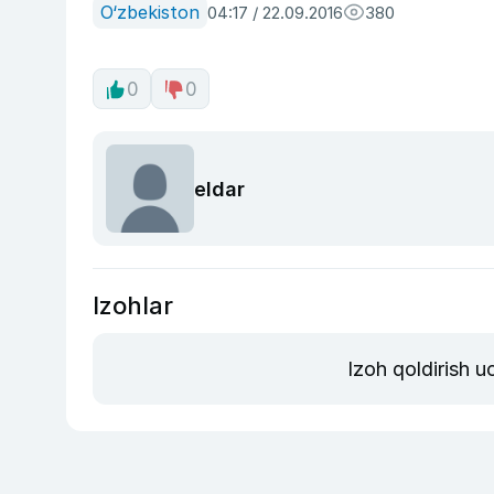
O‘zbekiston
04:17 / 22.09.2016
380
0
0
eldar
Izohlar
Izoh qoldirish 