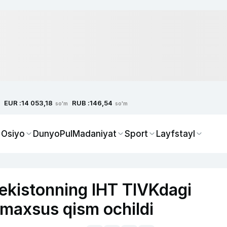
EUR :
RUB :
14 053,18
146,54
so'm
so'm
 Osiyo
Dunyo
Pul
Madaniyat
Sport
Layfstayl
ekistonning IHT TIVKdagi
 maxsus qism ochildi