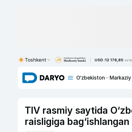
Toshkent
USD :
12 178,85
so'm
O‘zbekiston
Markaziy
TIV rasmiy saytida O‘zb
raisligiga bag‘ishlangan