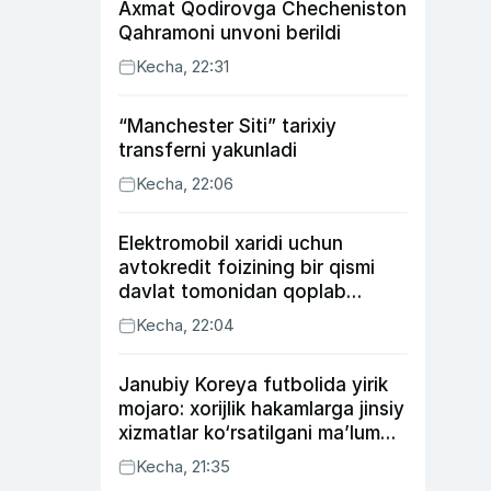
Axmat Qodirovga Checheniston
Qahramoni unvoni berildi
Kecha, 22:31
“Manchester Siti” tarixiy
transferni yakunladi
Kecha, 22:06
Elektromobil xaridi uchun
avtokredit foizining bir qismi
davlat tomonidan qoplab
berilishi mumkin
Kecha, 22:04
Janubiy Koreya futbolida yirik
mojaro: xorijlik hakamlarga jinsiy
xizmatlar ko‘rsatilgani ma’lum
qilindi
Kecha, 21:35