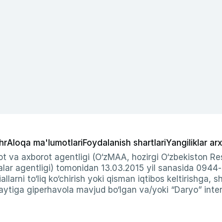
hr
Aloqa ma'lumotlari
Foydalanish shartlari
Yangiliklar arx
t va axborot agentligi (O‘zMAA, hozirgi O‘zbekiston Res
ar agentligi) tomonidan 13.03.2015 yil sanasida 0944
allarni to‘liq ko‘chirish yoki qisman iqtibos keltirishga, 
ytiga giperhavola mavjud bo‘lgan va/yoki “Daryo” intern