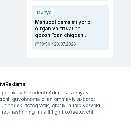
qolgan voqea
Dunyo
Mariupol qamalini yorib
oʻtgan va “Izvarino
qozoni”dan chiqqan
qahramon — Ukraina
19:50 / 29.07.2026
armiyasi bosh
qoʻmondoni Drapatiy
haqida
ivi
Reklama
publikasi Prezidenti Administratsiyasi
-sonli guvohnoma bilan ommaviy axborot
shuningdek, fotografik, grafik, audio va/yoki
et-nashrining muallifligini ko‘rsatuvchi