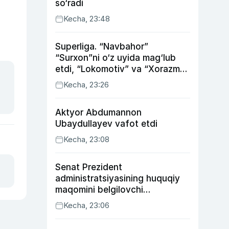
so‘radi
Kecha, 23:48
Superliga. “Navbahor”
“Surxon”ni o‘z uyida mag‘lub
etdi, “Lokomotiv” va “Xorazm”
uyda g‘alaba qozondi
Kecha, 23:26
Aktyor Abdu­mannon
Ubaydullayev vafot etdi
Kecha, 23:08
Senat Prezident
administratsiyasining huquqiy
maqomini belgilovchi
konstitutsiyaviy qonunni
Kecha, 23:06
ma’qulladi