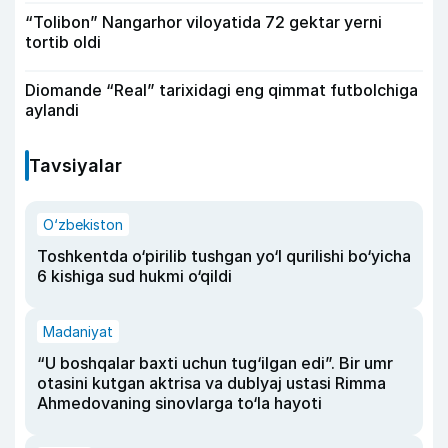
“Tolibon” Nangarhor viloyatida 72 gektar yerni
tortib oldi
Diomande “Real” tarixidagi eng qimmat futbolchiga
aylandi
Tavsiyalar
O‘zbekiston
Toshkentda o‘pirilib tushgan yo‘l qurilishi bo‘yicha
6 kishiga sud hukmi o‘qildi
Madaniyat
“U boshqalar baxti uchun tug‘ilgan edi”. Bir umr
otasini kutgan aktrisa va dublyaj ustasi Rimma
Ahmedovaning sinovlarga to‘la hayoti