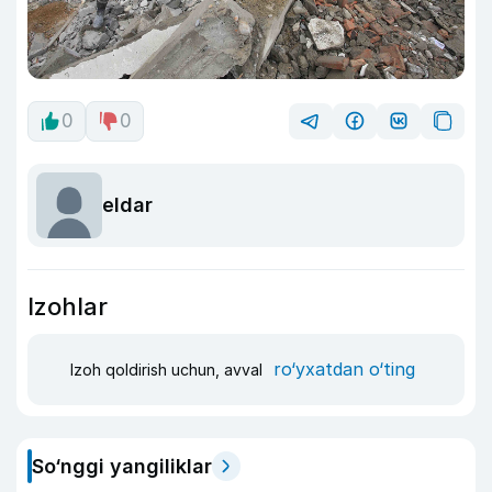
0
0
eldar
Izohlar
ro‘yxatdan o‘ting
Izoh qoldirish uchun, avval
So‘nggi yangiliklar