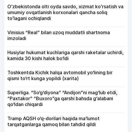
Oʻzbekistonda olti oyda savdo, xizmat koʻrsatish va
umumiy ovqatlanish korxonalari qancha soliq
toʻlagani ochiqlandi
Vinisius “Real” bilan uzoq muddatli shartnoma
imzoladi
Husiylar hukumat kuchlariga qarshi raketalar uchirdi,
kamida 30 kishi halok bo‘ldi
Toshkentda Kichik halqa avtomobil yo‘lining bir
qismi to‘rt kunga yopildi (xarita)
Superliga. “So‘g‘diyona” “Andijon”ni mag‘lub etdi,
“Paxtakor” “Buxoro”ga qarshi bahsda g‘alabani
qo‘ldan chiqardi
Tramp AQSH o‘q-dorilari haqida ma’lumot
tarqatganlarga qamoq bilan tahdid qildi