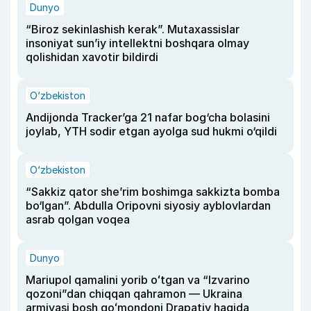
Dunyo
“Biroz sekinlashish kerak”. Mutaxassislar
insoniyat sun’iy intellektni boshqara olmay
qolishidan xavotir bildirdi
O‘zbekiston
Andijonda Tracker’ga 21 nafar bog‘cha bolasini
joylab, YTH sodir etgan ayolga sud hukmi o‘qildi
O‘zbekiston
“Sakkiz qator she’rim boshimga sakkizta bomba
bo‘lgan”. Abdulla Oripovni siyosiy ayblovlardan
asrab qolgan voqea
Dunyo
Mariupol qamalini yorib oʻtgan va “Izvarino
qozoni”dan chiqqan qahramon — Ukraina
armiyasi bosh qoʻmondoni Drapatiy haqida