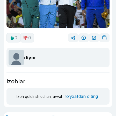
0
0
diyor
Izohlar
ro‘yxatdan o‘ting
Izoh qoldirish uchun, avval