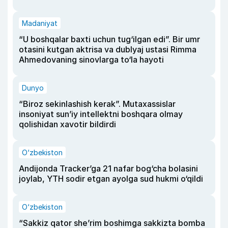
Madaniyat
“U boshqalar baxti uchun tug‘ilgan edi”. Bir umr
otasini kutgan aktrisa va dublyaj ustasi Rimma
Ahmedovaning sinovlarga to‘la hayoti
Dunyo
“Biroz sekinlashish kerak”. Mutaxassislar
insoniyat sun’iy intellektni boshqara olmay
qolishidan xavotir bildirdi
O‘zbekiston
Andijonda Tracker’ga 21 nafar bog‘cha bolasini
joylab, YTH sodir etgan ayolga sud hukmi o‘qildi
O‘zbekiston
“Sakkiz qator she’rim boshimga sakkizta bomba