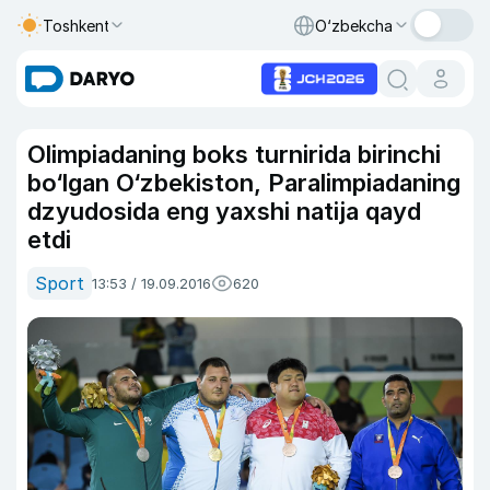
Toshkent
O‘zbekcha
Olimpiadaning boks turnirida birinchi
bo‘lgan O‘zbekiston, Paralimpiadaning
dzyudosida eng yaxshi natija qayd
etdi
Sport
13:53 / 19.09.2016
620