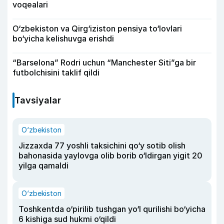
voqealari
O‘zbekiston va Qirg‘iziston pensiya to‘lovlari
bo‘yicha kelishuvga erishdi
“Barselona” Rodri uchun “Manchester Siti”ga bir
futbolchisini taklif qildi
Tavsiyalar
O‘zbekiston
Jizzaxda 77 yoshli taksichini qo‘y sotib olish
bahonasida yaylovga olib borib o‘ldirgan yigit 20
yilga qamaldi
O‘zbekiston
Toshkentda o‘pirilib tushgan yo‘l qurilishi bo‘yicha
6 kishiga sud hukmi o‘qildi