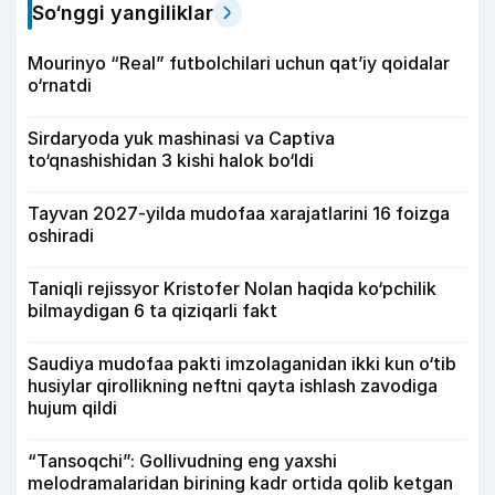
So‘nggi yangiliklar
Mourinyo “Real” futbolchilari uchun qat’iy qoidalar
o‘rnatdi
Sirdaryoda yuk mashinasi va Captiva
to‘qnashishidan 3 kishi halok bo‘ldi
Tayvan 2027-yilda mudofaa xarajatlarini 16 foizga
oshiradi
Taniqli rejissyor Kristofer Nolan haqida ko‘pchilik
bilmaydigan 6 ta qiziqarli fakt
Saudiya mudofaa pakti imzolaganidan ikki kun o‘tib
husiylar qirollikning neftni qayta ishlash zavodiga
hujum qildi
“Tansoqchi”: Gollivudning eng yaxshi
melodramalaridan birining kadr ortida qolib ketgan