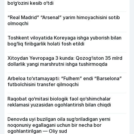
bo‘g‘ozini kesib o‘tdi
“Real Madrid” “Arsenal” yarim himoyachisini sotib
olmoqchi
Toshkent viloyatida Koreyaga ishga yuborish bilan
bog‘liq firibgarlik holati fosh etildi
Xitoydan Yevropaga 3 kunda: Qozog‘iston 35 mlrd
dollarlik yangi marshrutni ishga tushirmoqda
Arbeloa to‘xtamayapti: “Fulhem” endi “Barselona”
futbolchisini transfer qilmoqchi
Raqobat qo‘mitasi biologik faol qo‘shimchalar
reklamasi yuzasidan ogohlantirish bilan chiqdi
Denovda uyi buzilgan oila sug‘oriladigan yerni
noqonuniy egallagani uchun bir necha bor
ogohlantirilgan — Oliy sud