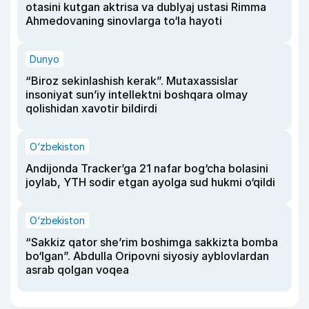
otasini kutgan aktrisa va dublyaj ustasi Rimma
Ahmedovaning sinovlarga to‘la hayoti
Dunyo
“Biroz sekinlashish kerak”. Mutaxassislar
insoniyat sun’iy intellektni boshqara olmay
qolishidan xavotir bildirdi
O‘zbekiston
Andijonda Tracker’ga 21 nafar bog‘cha bolasini
joylab, YTH sodir etgan ayolga sud hukmi o‘qildi
O‘zbekiston
“Sakkiz qator she’rim boshimga sakkizta bomba
bo‘lgan”. Abdulla Oripovni siyosiy ayblovlardan
asrab qolgan voqea