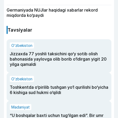
Germaniyada NUJlar haqidagi xabarlar rekord
miqdorda ko‘paydi
Tavsiyalar
O‘zbekiston
Jizzaxda 77 yoshli taksichini qo‘y sotib olish
bahonasida yaylovga olib borib o‘ldirgan yigit 20
yilga qamaldi
O‘zbekiston
Toshkentda o‘pirilib tushgan yo‘l qurilishi bo‘yicha
6 kishiga sud hukmi o‘qildi
Madaniyat
“U boshqalar baxti uchun tug‘ilgan edi”. Bir umr