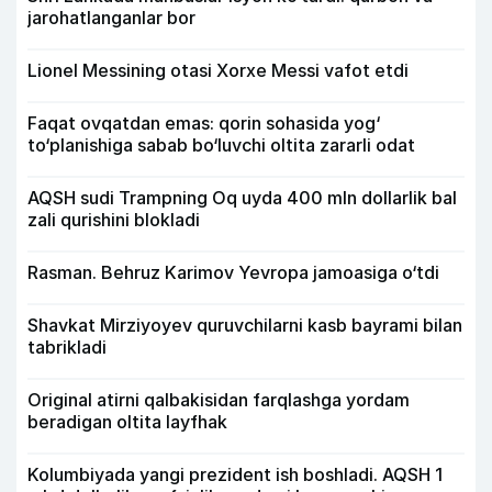
jarohatlanganlar bor
Lionel Messining otasi Xorxe Messi vafot etdi
Faqat ovqatdan emas: qorin sohasida yog‘
to‘planishiga sabab bo‘luvchi oltita zararli odat
AQSH sudi Trampning Oq uyda 400 mln dollarlik bal
zali qurishini blokladi
Rasman. Behruz Karimov Yevropa jamoasiga o‘tdi
Shavkat Mirziyoyev quruvchilarni kasb bayrami bilan
tabrikladi
Original atirni qalbakisidan farqlashga yordam
beradigan oltita layfhak
Kolumbiyada yangi prezident ish boshladi. AQSH 1