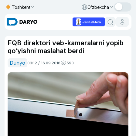
Toshkent
O‘zbekcha
FQB direktori veb-kameralarni yopib
qo‘yishni maslahat berdi
Dunyo
03:12 / 16.09.2016
593