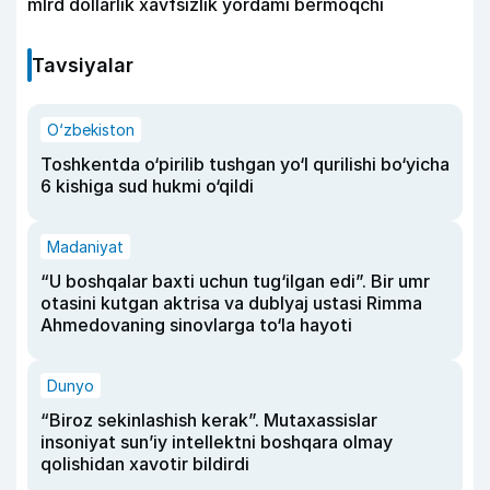
mlrd dollarlik xavfsizlik yordami bermoqchi
Tavsiyalar
O‘zbekiston
Toshkentda o‘pirilib tushgan yo‘l qurilishi bo‘yicha
6 kishiga sud hukmi o‘qildi
Madaniyat
“U boshqalar baxti uchun tug‘ilgan edi”. Bir umr
otasini kutgan aktrisa va dublyaj ustasi Rimma
Ahmedovaning sinovlarga to‘la hayoti
Dunyo
“Biroz sekinlashish kerak”. Mutaxassislar
insoniyat sun’iy intellektni boshqara olmay
qolishidan xavotir bildirdi