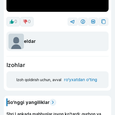
0
0
eldar
Izohlar
ro‘yxatdan o‘ting
Izoh qoldirish uchun, avval
So‘nggi yangiliklar
Shri Lankada mahbuslar isyon ko‘tardi: qurbon va