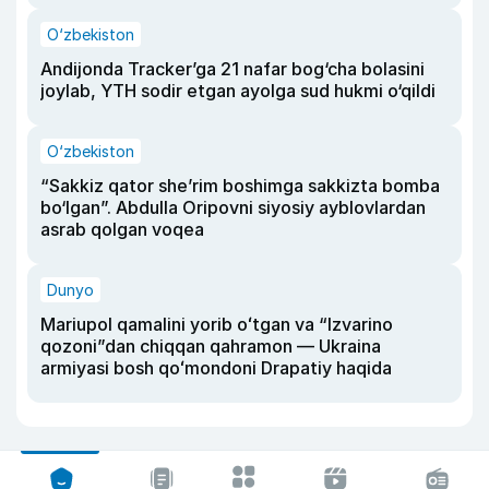
O‘zbekiston
Andijonda Tracker’ga 21 nafar bog‘cha bolasini
joylab, YTH sodir etgan ayolga sud hukmi o‘qildi
O‘zbekiston
“Sakkiz qator she’rim boshimga sakkizta bomba
bo‘lgan”. Abdulla Oripovni siyosiy ayblovlardan
asrab qolgan voqea
Dunyo
Mariupol qamalini yorib oʻtgan va “Izvarino
qozoni”dan chiqqan qahramon — Ukraina
armiyasi bosh qoʻmondoni Drapatiy haqida