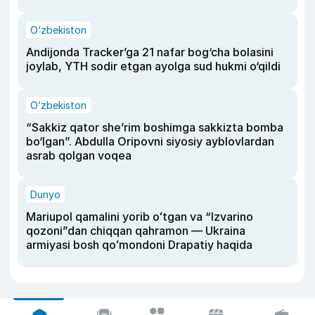
O‘zbekiston
Andijonda Tracker’ga 21 nafar bog‘cha bolasini
joylab, YTH sodir etgan ayolga sud hukmi o‘qildi
O‘zbekiston
“Sakkiz qator she’rim boshimga sakkizta bomba
bo‘lgan”. Abdulla Oripovni siyosiy ayblovlardan
asrab qolgan voqea
Dunyo
Mariupol qamalini yorib oʻtgan va “Izvarino
qozoni”dan chiqqan qahramon — Ukraina
armiyasi bosh qoʻmondoni Drapatiy haqida