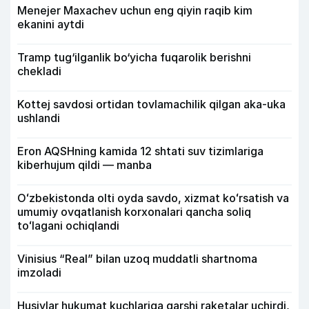
Menejer Maxachev uchun eng qiyin raqib kim
ekanini aytdi
Tramp tug‘ilganlik bo‘yicha fuqarolik berishni
chekladi
Kottej savdosi ortidan tovlamachilik qilgan aka-uka
ushlandi
Eron AQSHning kamida 12 shtati suv tizimlariga
kiberhujum qildi — manba
Oʻzbekistonda olti oyda savdo, xizmat koʻrsatish va
umumiy ovqatlanish korxonalari qancha soliq
toʻlagani ochiqlandi
Vinisius “Real” bilan uzoq muddatli shartnoma
imzoladi
Husiylar hukumat kuchlariga qarshi raketalar uchirdi,