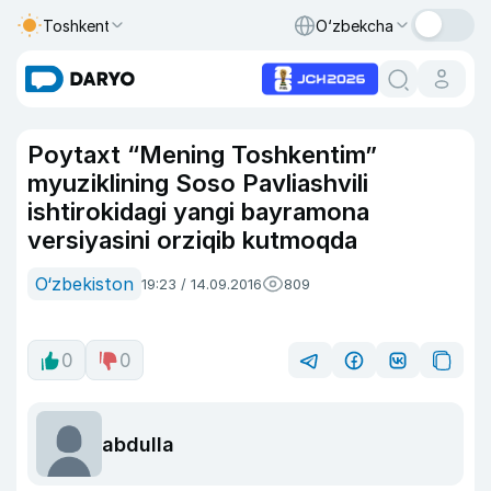
Toshkent
O‘zbekcha
Poytaxt “Mening Toshkentim”
myuziklining Soso Pavliashvili
ishtirokidagi yangi bayramona
versiyasini orziqib kutmoqda
O‘zbekiston
19:23 / 14.09.2016
809
0
0
abdulla