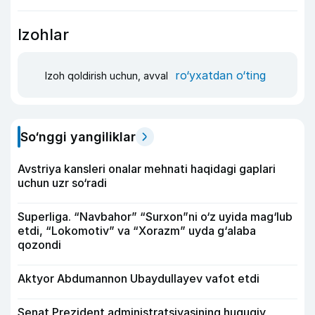
Izohlar
ro‘yxatdan o‘ting
Izoh qoldirish uchun, avval
So‘nggi yangiliklar
Avstriya kansleri onalar mehnati haqidagi gaplari
uchun uzr so‘radi
Superliga. “Navbahor” “Surxon”ni o‘z uyida mag‘lub
etdi, “Lokomotiv” va “Xorazm” uyda g‘alaba
qozondi
Aktyor Abdu­mannon Ubaydullayev vafot etdi
Senat Prezident administratsiyasining huquqiy