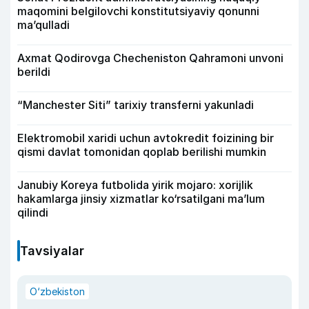
maqomini belgilovchi konstitutsiyaviy qonunni
ma’qulladi
Axmat Qodirovga Checheniston Qahramoni unvoni
berildi
“Manchester Siti” tarixiy transferni yakunladi
Elektromobil xaridi uchun avtokredit foizining bir
qismi davlat tomonidan qoplab berilishi mumkin
Janubiy Koreya futbolida yirik mojaro: xorijlik
hakamlarga jinsiy xizmatlar ko‘rsatilgani ma’lum
qilindi
Tavsiyalar
O‘zbekiston