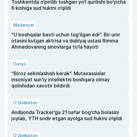
Toshkentda o‘pirilib tushgan yo‘l qurilishi bo‘yicha
6 kishiga sud hukmi o‘qildi
Madaniyat
“U boshqalar baxti uchun tug‘ilgan edi”. Bir umr
otasini kutgan aktrisa va dublyaj ustasi Rimma
Ahmedovaning sinovlarga to‘la hayoti
Dunyo
“Biroz sekinlashish kerak”. Mutaxassislar
insoniyat sun’iy intellektni boshqara olmay
qolishidan xavotir bildirdi
O‘zbekiston
Andijonda Tracker’ga 21 nafar bog‘cha bolasini
joylab, YTH sodir etgan ayolga sud hukmi o‘qildi
O‘zbekiston