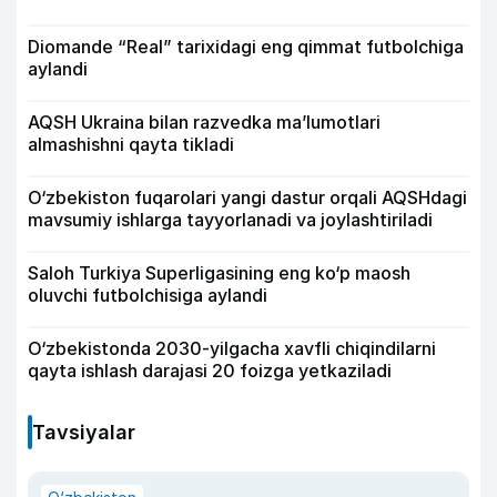
Diomande “Real” tarixidagi eng qimmat futbolchiga
aylandi
AQSH Ukraina bilan razvedka ma’lumotlari
almashishni qayta tikladi
O‘zbekiston fuqarolari yangi dastur orqali AQSHdagi
mavsumiy ishlarga tayyorlanadi va joylashtiriladi
Saloh Turkiya Superligasining eng ko‘p maosh
oluvchi futbolchisiga aylandi
O‘zbekistonda 2030-yilgacha xavfli chiqindilarni
qayta ishlash darajasi 20 foizga yetkaziladi
Tavsiyalar