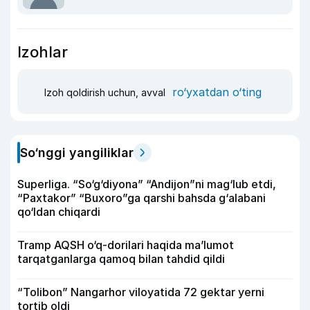
Izohlar
ro‘yxatdan o‘ting
Izoh qoldirish uchun, avval
So‘nggi yangiliklar
Superliga. “So‘g‘diyona” “Andijon”ni mag‘lub etdi,
“Paxtakor” “Buxoro”ga qarshi bahsda g‘alabani
qo‘ldan chiqardi
Tramp AQSH o‘q-dorilari haqida ma’lumot
tarqatganlarga qamoq bilan tahdid qildi
“Tolibon” Nangarhor viloyatida 72 gektar yerni
tortib oldi