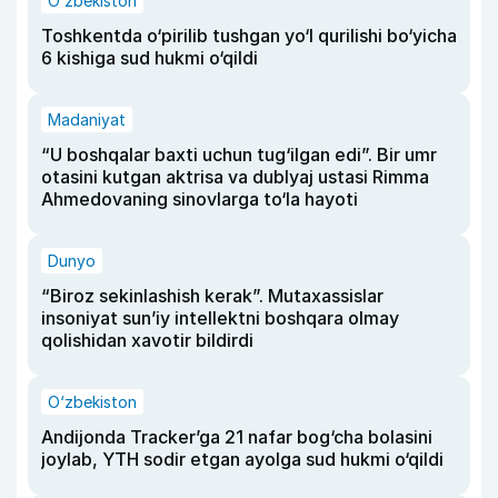
O‘zbekiston
Toshkentda o‘pirilib tushgan yo‘l qurilishi bo‘yicha
6 kishiga sud hukmi o‘qildi
Madaniyat
“U boshqalar baxti uchun tug‘ilgan edi”. Bir umr
otasini kutgan aktrisa va dublyaj ustasi Rimma
Ahmedovaning sinovlarga to‘la hayoti
Dunyo
“Biroz sekinlashish kerak”. Mutaxassislar
insoniyat sun’iy intellektni boshqara olmay
qolishidan xavotir bildirdi
O‘zbekiston
Andijonda Tracker’ga 21 nafar bog‘cha bolasini
joylab, YTH sodir etgan ayolga sud hukmi o‘qildi