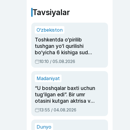
Tavsiyalar
O‘zbekiston
Toshkentda o‘pirilib
tushgan yo‘l qurilishi
bo‘yicha 6 kishiga sud
hukmi o‘qildi
10:10 / 05.08.2026
Madaniyat
“U boshqalar baxti uchun
tug‘ilgan edi”. Bir umr
otasini kutgan aktrisa va
dublyaj ustasi Rimma
13:55 / 04.08.2026
Ahmedovaning
sinovlarga to‘la hayoti
Dunyo