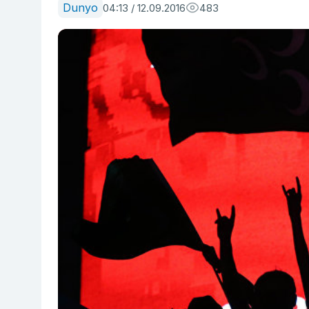
Dunyo
04:13 / 12.09.2016
483