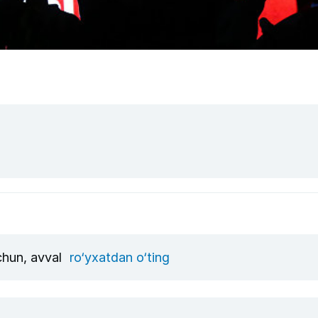
uchun, avval
ro‘yxatdan o‘ting