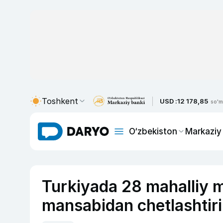
Toshkent
USD :
12 178,85
so'm
O‘zbekiston
Markaziy
Turkiyada 28 mahalliy m
mansabidan chetlashtiri