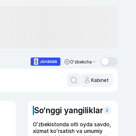
O‘zbekcha
Kabinet
So‘nggi yangiliklar
Oʻzbekistonda olti oyda savdo,
xizmat koʻrsatish va umumiy