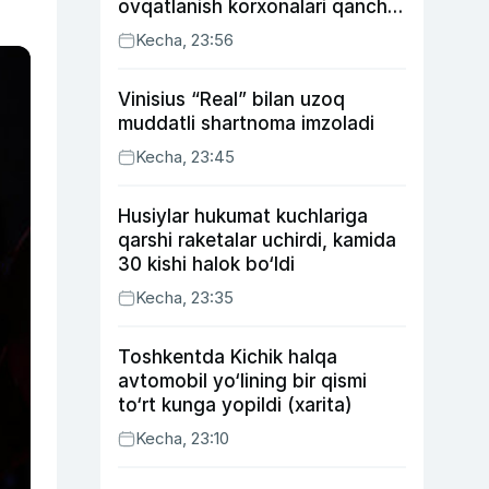
ovqatlanish korxonalari qancha
soliq toʻlagani ochiqlandi
Kecha, 23:56
Vinisius “Real” bilan uzoq
muddatli shartnoma imzoladi
Kecha, 23:45
Husiylar hukumat kuchlariga
qarshi raketalar uchirdi, kamida
30 kishi halok bo‘ldi
Kecha, 23:35
Toshkentda Kichik halqa
avtomobil yo‘lining bir qismi
to‘rt kunga yopildi (xarita)
Kecha, 23:10