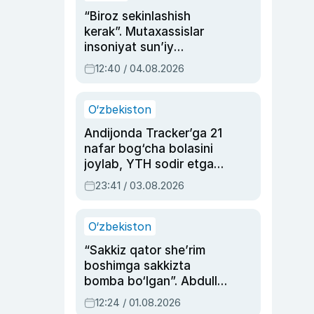
“Biroz sekinlashish
kerak”. Mutaxassislar
insoniyat sun’iy
intellektni boshqara
12:40 / 04.08.2026
olmay qolishidan xavotir
bildirdi
O‘zbekiston
Andijonda Tracker’ga 21
nafar bog‘cha bolasini
joylab, YTH sodir etgan
ayolga sud hukmi o‘qildi
23:41 / 03.08.2026
O‘zbekiston
“Sakkiz qator she’rim
boshimga sakkizta
bomba bo‘lgan”. Abdulla
Oripovni siyosiy
12:24 / 01.08.2026
ayblovlardan asrab