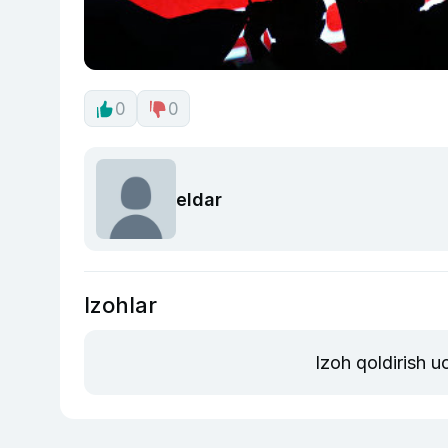
0
0
eldar
Izohlar
Izoh qoldirish 