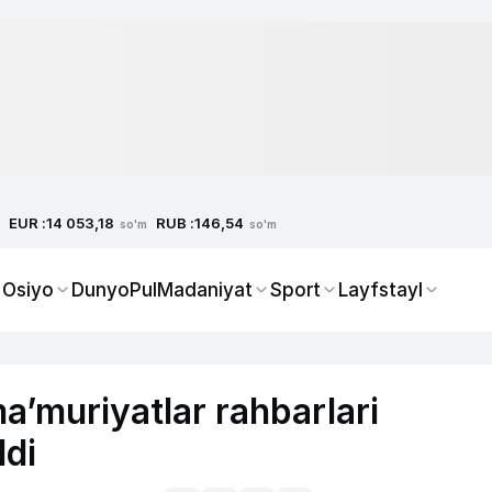
EUR :
RUB :
14 053,18
146,54
so'm
so'm
 Osiyo
Dunyo
Pul
Madaniyat
Sport
Layfstayl
a’muriyatlar rahbarlari
ldi