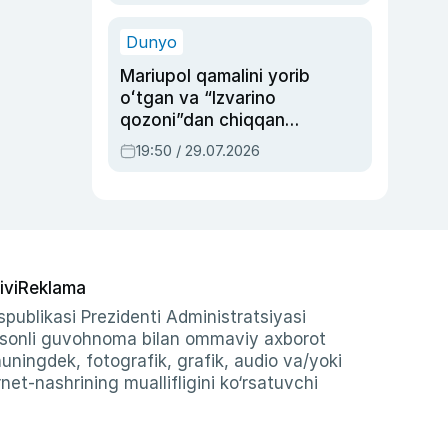
qolgan voqea
Dunyo
Mariupol qamalini yorib
oʻtgan va “Izvarino
qozoni”dan chiqqan
qahramon — Ukraina
19:50 / 29.07.2026
armiyasi bosh
qoʻmondoni Drapatiy
haqida
ivi
Reklama
publikasi Prezidenti Administratsiyasi
-sonli guvohnoma bilan ommaviy axborot
shuningdek, fotografik, grafik, audio va/yoki
et-nashrining muallifligini ko‘rsatuvchi