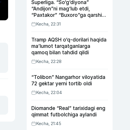
Superliga. “So‘g‘diyona”
“Andijon”ni mag‘lub etdi,
“Paxtakor” “Buxoro”ga qarshi
bahsda g‘alabani qo‘ldan
Kecha, 22:31
chiqardi
Tramp AQSH o‘q-dorilari haqida
ma’lumot tarqatganlarga
qamoq bilan tahdid qildi
Kecha, 22:28
“Tolibon” Nangarhor viloyatida
72 gektar yerni tortib oldi
Kecha, 22:04
Diomande “Real” tarixidagi eng
qimmat futbolchiga aylandi
Kecha, 21:45