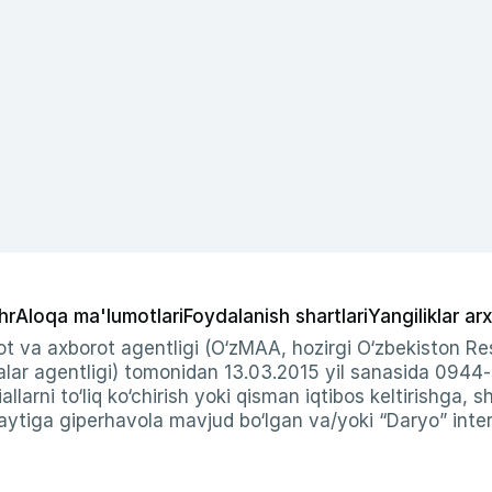
hr
Aloqa ma'lumotlari
Foydalanish shartlari
Yangiliklar arx
t va axborot agentligi (O‘zMAA, hozirgi O‘zbekiston Res
ar agentligi) tomonidan 13.03.2015 yil sanasida 0944
allarni to‘liq ko‘chirish yoki qisman iqtibos keltirishga, 
ytiga giperhavola mavjud bo‘lgan va/yoki “Daryo” intern