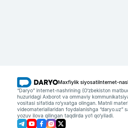
Maxfiylik siyosati
Internet-nas
“Daryo” internet-nashrining (O‘zbekiston matbuo
huzuridagi Axborot va ommaviy kommunikatsiyal
vositasi sifatida ro‘yxatga olingan. Matnli materi
videomateriallaridan foydalanishga “daryo.uz” sa
yozuv ilova qilingan taqdirda yo‘l qo‘yiladi.