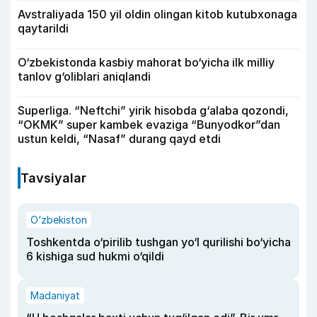
Avstraliyada 150 yil oldin olingan kitob kutubxonaga
qaytarildi
O‘zbekistonda kasbiy mahorat bo‘yicha ilk milliy
tanlov g‘oliblari aniqlandi
Superliga. “Neftchi” yirik hisobda g‘alaba qozondi,
“OKMK” super kambek evaziga “Bunyodkor”dan
ustun keldi, “Nasaf” durang qayd etdi
Tavsiyalar
O‘zbekiston
Toshkentda o‘pirilib tushgan yo‘l qurilishi bo‘yicha
6 kishiga sud hukmi o‘qildi
Madaniyat