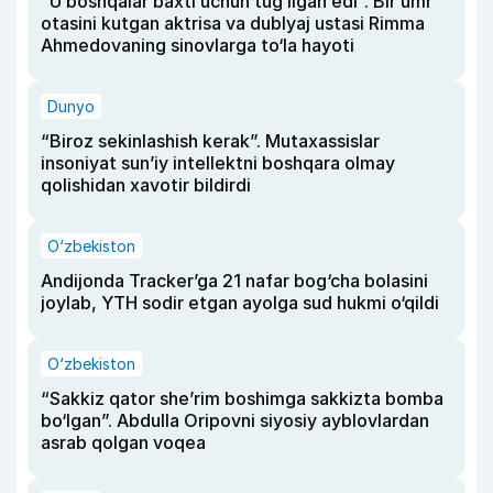
“U boshqalar baxti uchun tug‘ilgan edi”. Bir umr
otasini kutgan aktrisa va dublyaj ustasi Rimma
Ahmedovaning sinovlarga to‘la hayoti
Dunyo
“Biroz sekinlashish kerak”. Mutaxassislar
insoniyat sun’iy intellektni boshqara olmay
qolishidan xavotir bildirdi
O‘zbekiston
Andijonda Tracker’ga 21 nafar bog‘cha bolasini
joylab, YTH sodir etgan ayolga sud hukmi o‘qildi
O‘zbekiston
“Sakkiz qator she’rim boshimga sakkizta bomba
bo‘lgan”. Abdulla Oripovni siyosiy ayblovlardan
asrab qolgan voqea