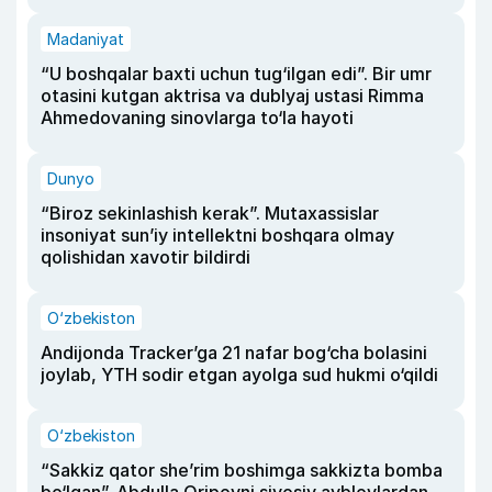
Madaniyat
“U boshqalar baxti uchun tug‘ilgan edi”. Bir umr
otasini kutgan aktrisa va dublyaj ustasi Rimma
Ahmedovaning sinovlarga to‘la hayoti
Dunyo
“Biroz sekinlashish kerak”. Mutaxassislar
insoniyat sun’iy intellektni boshqara olmay
qolishidan xavotir bildirdi
O‘zbekiston
Andijonda Tracker’ga 21 nafar bog‘cha bolasini
joylab, YTH sodir etgan ayolga sud hukmi o‘qildi
O‘zbekiston
“Sakkiz qator she’rim boshimga sakkizta bomba