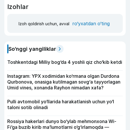
Izohlar
ro‘yxatdan o‘ting
Izoh qoldirish uchun, avval
So‘nggi yangiliklar
Toshkentdagi Milliy bog‘da 4 yoshli qiz cho‘kib ketdi
Instagram: YPX xodimidan ko‘rmana olgan Durdona
Qurbonova, onasiga kutilmagan sovg‘a tayyorlagan
Umid vines, xonanda Rayhon nimadan xafa?
Pulli avtomobil yo‘llarida harakatlanish uchun yo‘l
taloni sotib olinadi
Rossiya hakerlari dunyo bo‘ylab mehmonxona Wi-
Fi’ga buzib kirib ma’lumotlarni o‘g‘irlamoqda —