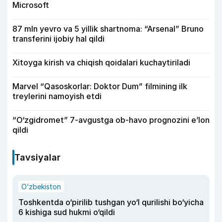
Microsoft
87 mln yevro va 5 yillik shartnoma: “Arsenal” Bruno
transferini ijobiy hal qildi
Xitoyga kirish va chiqish qoidalari kuchaytiriladi
Marvel “Qasoskorlar: Doktor Dum” filmining ilk
treylerini namoyish etdi
“O‘zgidromet” 7-avgustga ob-havo prognozini e’lon
qildi
Tavsiyalar
O‘zbekiston
Toshkentda o‘pirilib tushgan yo‘l qurilishi bo‘yicha
6 kishiga sud hukmi o‘qildi