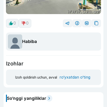
0
0
Habiba
Izohlar
ro‘yxatdan o‘ting
Izoh qoldirish uchun, avval
So‘nggi yangiliklar