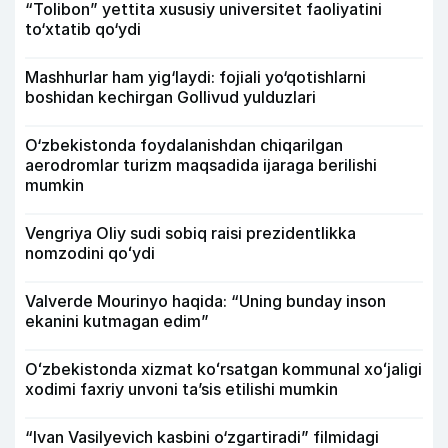
“Tolibon” yettita xususiy universitet faoliyatini
to‘xtatib qo‘ydi
Mashhurlar ham yig‘laydi: fojiali yo‘qotishlarni
boshidan kechirgan Gollivud yulduzlari
O‘zbekistonda foydalanishdan chiqarilgan
aerodromlar turizm maqsadida ijaraga berilishi
mumkin
Vengriya Oliy sudi sobiq raisi prezidentlikka
nomzodini qoʻydi
Valverde Mourinyo haqida: “Uning bunday inson
ekanini kutmagan edim”
Oʻzbekistonda xizmat koʻrsatgan kommunal xoʻjaligi
xodimi faxriy unvoni taʼsis etilishi mumkin
“Ivan Vasilyevich kasbini o‘zgartiradi” filmidagi