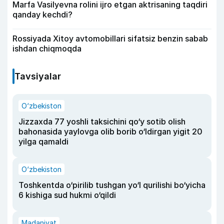
Marfa Vasilyevna rolini ijro etgan aktrisaning taqdiri
qanday kechdi?
Rossiyada Xitoy avtomobillari sifatsiz benzin sabab
ishdan chiqmoqda
Tavsiyalar
O‘zbekiston
Jizzaxda 77 yoshli taksichini qo‘y sotib olish
bahonasida yaylovga olib borib o‘ldirgan yigit 20
yilga qamaldi
O‘zbekiston
Toshkentda o‘pirilib tushgan yo‘l qurilishi bo‘yicha
6 kishiga sud hukmi o‘qildi
Madaniyat