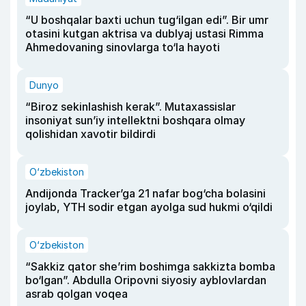
“U boshqalar baxti uchun tug‘ilgan edi”. Bir umr
otasini kutgan aktrisa va dublyaj ustasi Rimma
Ahmedovaning sinovlarga to‘la hayoti
Dunyo
“Biroz sekinlashish kerak”. Mutaxassislar
insoniyat sun’iy intellektni boshqara olmay
qolishidan xavotir bildirdi
O‘zbekiston
Andijonda Tracker’ga 21 nafar bog‘cha bolasini
joylab, YTH sodir etgan ayolga sud hukmi o‘qildi
O‘zbekiston
“Sakkiz qator she’rim boshimga sakkizta bomba
bo‘lgan”. Abdulla Oripovni siyosiy ayblovlardan
asrab qolgan voqea