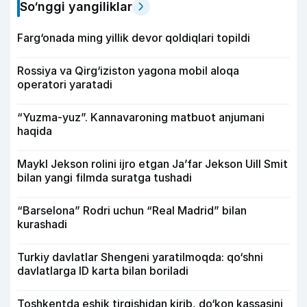
So‘nggi yangiliklar
Farg‘onada ming yillik devor qoldiqlari topildi
Rossiya va Qirg‘iziston yagona mobil aloqa
operatori yaratadi
“Yuzma-yuz”. Kannavaroning matbuot anjumani
haqida
Maykl Jekson rolini ijro etgan Ja’far Jekson Uill Smit
bilan yangi filmda suratga tushadi
“Barselona” Rodri uchun “Real Madrid” bilan
kurashadi
Turkiy davlatlar Shengeni yaratilmoqda: qo‘shni
davlatlarga ID karta bilan boriladi
Toshkentda eshik tirqishidan kirib, do‘kon kassasini