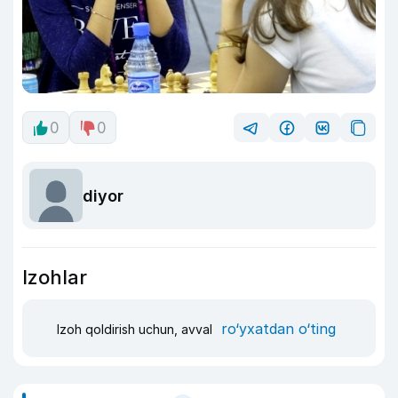
0
0
diyor
Izohlar
ro‘yxatdan o‘ting
Izoh qoldirish uchun, avval