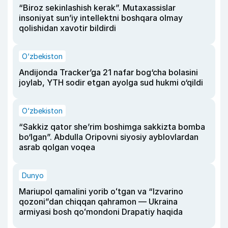
“Biroz sekinlashish kerak”. Mutaxassislar
insoniyat sun’iy intellektni boshqara olmay
qolishidan xavotir bildirdi
O‘zbekiston
Andijonda Tracker’ga 21 nafar bog‘cha bolasini
joylab, YTH sodir etgan ayolga sud hukmi o‘qildi
O‘zbekiston
“Sakkiz qator she’rim boshimga sakkizta bomba
bo‘lgan”. Abdulla Oripovni siyosiy ayblovlardan
asrab qolgan voqea
Dunyo
Mariupol qamalini yorib oʻtgan va “Izvarino
qozoni”dan chiqqan qahramon — Ukraina
armiyasi bosh qoʻmondoni Drapatiy haqida