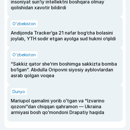
insoniyat sun’iy intellektni boshqara olmay
qolishidan xavotir bildirdi
O‘zbekiston
Andijonda Tracker’ga 21 nafar bog‘cha bolasini
joylab, YTH sodir etgan ayolga sud hukmi o‘qildi
O‘zbekiston
“Sakkiz qator she’rim boshimga sakkizta bomba
bo‘lgan”. Abdulla Oripovni siyosiy ayblovlardan
asrab qolgan voqea
Dunyo
Mariupol qamalini yorib oʻtgan va “Izvarino
qozoni”dan chiqqan qahramon — Ukraina
armiyasi bosh qoʻmondoni Drapatiy haqida