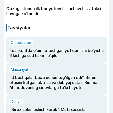
Qozog‘istonda ilk bor yo‘lovchili uchuvchisiz taksi
havoga ko‘tarildi
Tavsiyalar
O‘zbekiston
Toshkentda o‘pirilib tushgan yo‘l qurilishi bo‘yicha
6 kishiga sud hukmi o‘qildi
Madaniyat
“U boshqalar baxti uchun tug‘ilgan edi”. Bir umr
otasini kutgan aktrisa va dublyaj ustasi Rimma
Ahmedovaning sinovlarga to‘la hayoti
Dunyo
“Biroz sekinlashish kerak”. Mutaxassislar