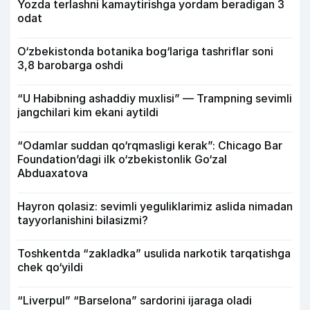
Yozda terlashni kamaytirishga yordam beradigan 3
odat
O‘zbekistonda botanika bog‘lariga tashriflar soni
3,8 barobarga oshdi
“U Habibning ashaddiy muxlisi” — Trampning sevimli
jangchilari kim ekani aytildi
“Odamlar suddan qo‘rqmasligi kerak”: Chicago Bar
Foundation’dagi ilk o‘zbekistonlik Go‘zal
Abduaxatova
Hayron qolasiz: sevimli yeguliklarimiz aslida nimadan
tayyorlanishini bilasizmi?
Toshkentda “zakladka” usulida narkotik tarqatishga
chek qo‘yildi
“Liverpul” “Barselona” sardorini ijaraga oladi