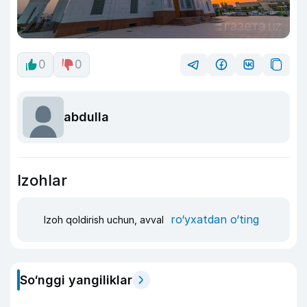
0
0
abdulla
Izohlar
ro‘yxatdan o‘ting
Izoh qoldirish uchun, avval
So‘nggi yangiliklar