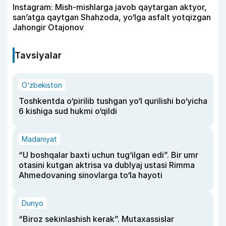
Instagram: Mish-mishlarga javob qaytargan aktyor,
san’atga qaytgan Shahzoda, yo‘lga asfalt yotqizgan
Jahongir Otajonov
Tavsiyalar
O‘zbekiston
Toshkentda o‘pirilib tushgan yo‘l qurilishi bo‘yicha
6 kishiga sud hukmi o‘qildi
Madaniyat
“U boshqalar baxti uchun tug‘ilgan edi”. Bir umr
otasini kutgan aktrisa va dublyaj ustasi Rimma
Ahmedovaning sinovlarga to‘la hayoti
Dunyo
“Biroz sekinlashish kerak”. Mutaxassislar