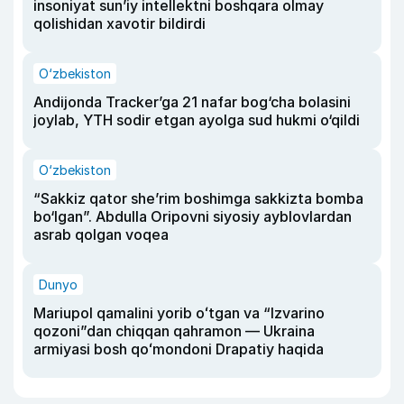
insoniyat sun’iy intellektni boshqara olmay
qolishidan xavotir bildirdi
O‘zbekiston
Andijonda Tracker’ga 21 nafar bog‘cha bolasini
joylab, YTH sodir etgan ayolga sud hukmi o‘qildi
O‘zbekiston
“Sakkiz qator she’rim boshimga sakkizta bomba
bo‘lgan”. Abdulla Oripovni siyosiy ayblovlardan
asrab qolgan voqea
Dunyo
Mariupol qamalini yorib oʻtgan va “Izvarino
qozoni”dan chiqqan qahramon — Ukraina
armiyasi bosh qoʻmondoni Drapatiy haqida