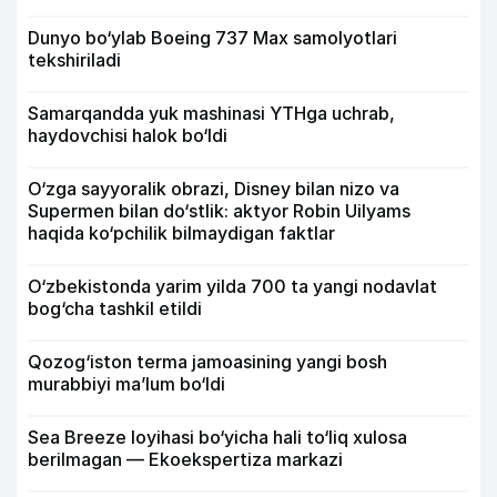
Dunyo bo‘ylab Boeing 737 Max samolyotlari
tekshiriladi
Samarqandda yuk mashinasi YTHga uchrab,
haydovchisi halok bo‘ldi
O‘zga sayyoralik obrazi, Disney bilan nizo va
Supermen bilan do‘stlik: aktyor Robin Uilyams
haqida ko‘pchilik bilmaydigan faktlar
O‘zbekistonda yarim yilda 700 ta yangi nodavlat
bog‘cha tashkil etildi
Qozog‘iston terma jamoasining yangi bosh
murabbiyi ma’lum bo‘ldi
Sea Breeze loyihasi bo‘yicha hali to‘liq xulosa
berilmagan — Ekoekspertiza markazi