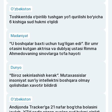
O‘zbekiston
Toshkentda o‘pirilib tushgan yo‘l qurilishi bo‘yicha
6 kishiga sud hukmi o‘qildi
Madaniyat
“U boshqalar baxti uchun tug‘ilgan edi”. Bir umr
otasini kutgan aktrisa va dublyaj ustasi Rimma
Ahmedovaning sinovlarga to‘la hayoti
Dunyo
“Biroz sekinlashish kerak”. Mutaxassislar
insoniyat sun’iy intellektni boshqara olmay
qolishidan xavotir bildirdi
O‘zbekiston
Andijonda Tracker’ga 21 nafar bog‘cha bolasini
joylab, YTH sodir etgan ayolga sud hukmi o‘qildi