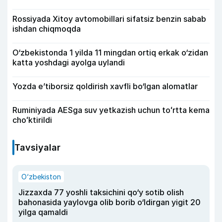
Rossiyada Xitoy avtomobillari sifatsiz benzin sabab
ishdan chiqmoqda
O‘zbekistonda 1 yilda 11 mingdan ortiq erkak o‘zidan
katta yoshdagi ayolga uylandi
Yozda e’tiborsiz qoldirish xavfli bo‘lgan alomatlar
Ruminiyada AESga suv yetkazish uchun toʻrtta kema
choʻktirildi
Tavsiyalar
O‘zbekiston
Jizzaxda 77 yoshli taksichini qo‘y sotib olish
bahonasida yaylovga olib borib o‘ldirgan yigit 20
yilga qamaldi