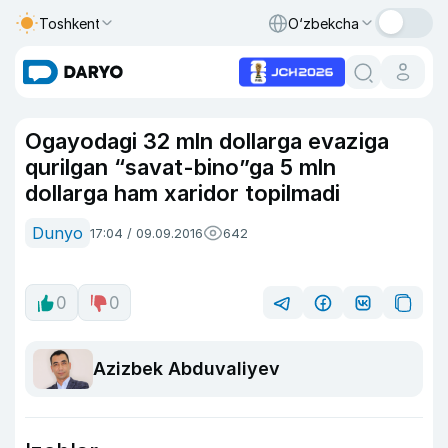
Toshkent
O‘zbekcha
Ogayodagi 32 mln dollarga evaziga
qurilgan “savat-bino”ga 5 mln
dollarga ham xaridor topilmadi
Dunyo
17:04 / 09.09.2016
642
0
0
Azizbek Abduvaliyev