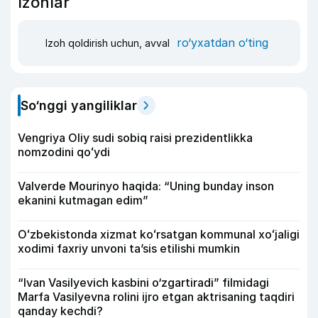
Izohlar
ro‘yxatdan o‘ting
Izoh qoldirish uchun, avval
So‘nggi yangiliklar
Vengriya Oliy sudi sobiq raisi prezidentlikka
nomzodini qoʻydi
Valverde Mourinyo haqida: “Uning bunday inson
ekanini kutmagan edim”
Oʻzbekistonda xizmat koʻrsatgan kommunal xoʻjaligi
xodimi faxriy unvoni taʼsis etilishi mumkin
“Ivan Vasilyevich kasbini o‘zgartiradi” filmidagi
Marfa Vasilyevna rolini ijro etgan aktrisaning taqdiri
qanday kechdi?