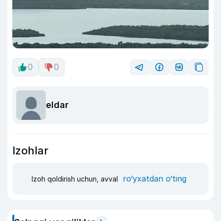
0
0
eldar
Izohlar
ro‘yxatdan o‘ting
Izoh qoldirish uchun, avval