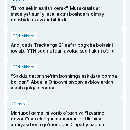
“Biroz sekinlashish kerak”. Mutaxassislar
insoniyat sun’iy intellektni boshqara olmay
qolishidan xavotir bildirdi
O‘zbekiston
Andijonda Tracker’ga 21 nafar bog‘cha bolasini
joylab, YTH sodir etgan ayolga sud hukmi o‘qildi
O‘zbekiston
“Sakkiz qator she’rim boshimga sakkizta bomba
bo‘lgan”. Abdulla Oripovni siyosiy ayblovlardan
asrab qolgan voqea
Dunyo
Mariupol qamalini yorib oʻtgan va “Izvarino
qozoni”dan chiqqan qahramon — Ukraina
armiyasi bosh qoʻmondoni Drapatiy haqida