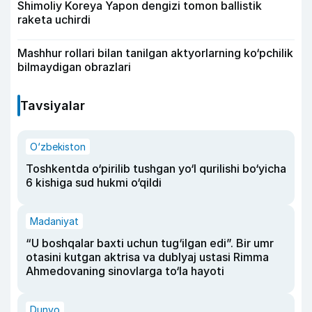
Shimoliy Koreya Yapon dengizi tomon ballistik
raketa uchirdi
Mashhur rollari bilan tanilgan aktyorlarning ko‘pchilik
bilmaydigan obrazlari
Tavsiyalar
O‘zbekiston
Toshkentda o‘pirilib tushgan yo‘l qurilishi bo‘yicha
6 kishiga sud hukmi o‘qildi
Madaniyat
“U boshqalar baxti uchun tug‘ilgan edi”. Bir umr
otasini kutgan aktrisa va dublyaj ustasi Rimma
Ahmedovaning sinovlarga to‘la hayoti
Dunyo