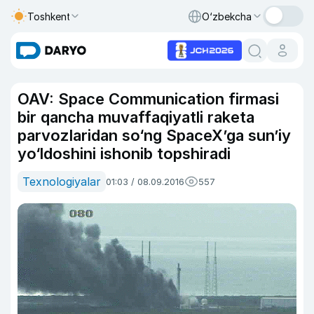
Toshkent
O‘zbekcha
OAV: Space Communication firmasi
bir qancha muvaffaqiyatli raketa
parvozlaridan so‘ng SpaceX’ga sun’iy
yo‘ldoshini ishonib topshiradi
Texnologiyalar
01:03 / 08.09.2016
557