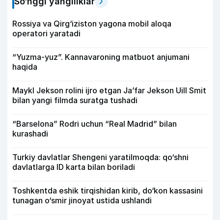
So‘nggi yangiliklar
Rossiya va Qirg‘iziston yagona mobil aloqa
operatori yaratadi
“Yuzma-yuz”. Kannavaroning matbuot anjumani
haqida
Maykl Jekson rolini ijro etgan Ja’far Jekson Uill Smit
bilan yangi filmda suratga tushadi
“Barselona” Rodri uchun “Real Madrid” bilan
kurashadi
Turkiy davlatlar Shengeni yaratilmoqda: qo‘shni
davlatlarga ID karta bilan boriladi
Toshkentda eshik tirqishidan kirib, do‘kon kassasini
tunagan o‘smir jinoyat ustida ushlandi