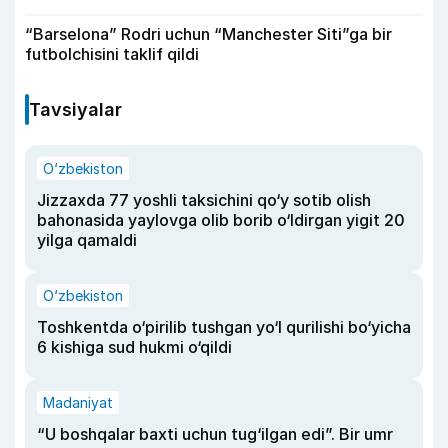
“Barselona” Rodri uchun “Manchester Siti”ga bir
futbolchisini taklif qildi
Tavsiyalar
O‘zbekiston
Jizzaxda 77 yoshli taksichini qo‘y sotib olish
bahonasida yaylovga olib borib o‘ldirgan yigit 20
yilga qamaldi
O‘zbekiston
Toshkentda o‘pirilib tushgan yo‘l qurilishi bo‘yicha
6 kishiga sud hukmi o‘qildi
Madaniyat
“U boshqalar baxti uchun tug‘ilgan edi”. Bir umr