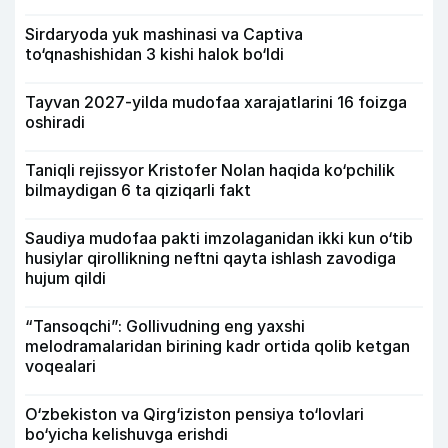
Sirdaryoda yuk mashinasi va Captiva
to‘qnashishidan 3 kishi halok bo‘ldi
Tayvan 2027-yilda mudofaa xarajatlarini 16 foizga
oshiradi
Taniqli rejissyor Kristofer Nolan haqida ko‘pchilik
bilmaydigan 6 ta qiziqarli fakt
Saudiya mudofaa pakti imzolaganidan ikki kun o‘tib
husiylar qirollikning neftni qayta ishlash zavodiga
hujum qildi
“Tansoqchi”: Gollivudning eng yaxshi
melodramalaridan birining kadr ortida qolib ketgan
voqealari
O‘zbekiston va Qirg‘iziston pensiya to‘lovlari
bo‘yicha kelishuvga erishdi