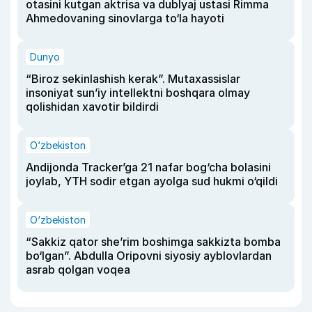
otasini kutgan aktrisa va dublyaj ustasi Rimma
Ahmedovaning sinovlarga to‘la hayoti
Dunyo
“Biroz sekinlashish kerak”. Mutaxassislar
insoniyat sun’iy intellektni boshqara olmay
qolishidan xavotir bildirdi
O‘zbekiston
Andijonda Tracker’ga 21 nafar bog‘cha bolasini
joylab, YTH sodir etgan ayolga sud hukmi o‘qildi
O‘zbekiston
“Sakkiz qator she’rim boshimga sakkizta bomba
bo‘lgan”. Abdulla Oripovni siyosiy ayblovlardan
asrab qolgan voqea