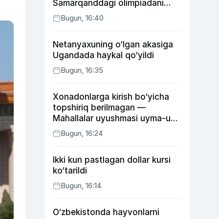
Samarqanddagi olimpiadani
o‘tkazib yuboradi
Bugun, 16:40
Netanyaxuning o‘lgan akasiga
Ugandada haykal qo‘yildi
Bugun, 16:35
Xonadonlarga kirish bo‘yicha
topshiriq berilmagan —
Mahallalar uyushmasi uyma-uy
yurgan mas’ullar haqida
Bugun, 16:24
Ikki kun pastlagan dollar kursi
ko‘tarildi
Bugun, 16:14
O‘zbekistonda hayvonlarni