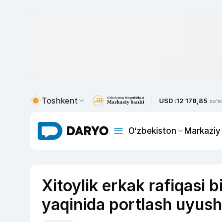
Toshkent
USD :
12 178,85
so'm
O‘zbekiston
Markaziy
Xitoylik erkak rafiqasi 
yaqinida portlash uyusht