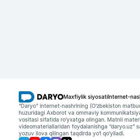
Maxfiylik siyosati
Internet-nas
“Daryo” internet-nashrining (O‘zbekiston matbuo
huzuridagi Axborot va ommaviy kommunikatsiyal
vositasi sifatida ro‘yxatga olingan. Matnli materi
videomateriallaridan foydalanishga “daryo.uz” sa
yozuv ilova qilingan taqdirda yo‘l qo‘yiladi.