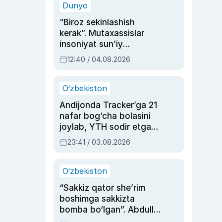
Dunyo
“Biroz sekinlashish
kerak”. Mutaxassislar
insoniyat sun’iy
intellektni boshqara
12:40 / 04.08.2026
olmay qolishidan xavotir
bildirdi
O‘zbekiston
Andijonda Tracker’ga 21
nafar bog‘cha bolasini
joylab, YTH sodir etgan
ayolga sud hukmi o‘qildi
23:41 / 03.08.2026
O‘zbekiston
“Sakkiz qator she’rim
boshimga sakkizta
bomba bo‘lgan”. Abdulla
Oripovni siyosiy