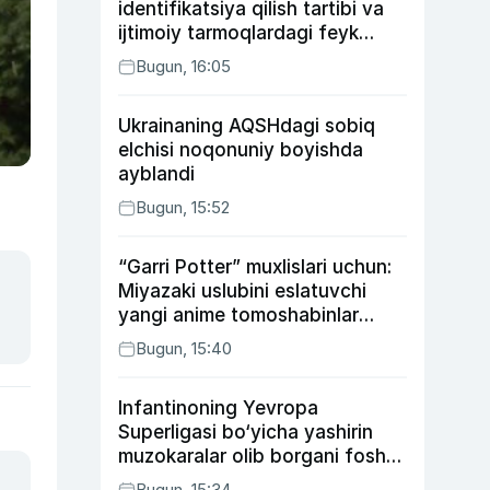
identifikatsiya qilish tartibi va
ijtimoiy tarmoqlardagi feyk
xabarlarga izoh berildi
Bugun, 16:05
Ukrainaning AQSHdagi sobiq
elchisi noqonuniy boyishda
ayblandi
Bugun, 15:52
“Garri Potter” muxlislari uchun:
Miyazaki uslubini eslatuvchi
yangi anime tomoshabinlar
e’tiborini qozonmoqda
Bugun, 15:40
Infantinoning Yevropa
Superligasi bo‘yicha yashirin
muzokaralar olib borgani fosh
bo‘ldi
Bugun, 15:34