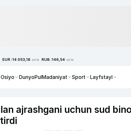
EUR :
RUB :
14 053,18
146,54
so'm
so'm
 Osiyo
Dunyo
Pul
Madaniyat
Sport
Layfstayl
bilan ajrashgani uchun sud bino
irdi