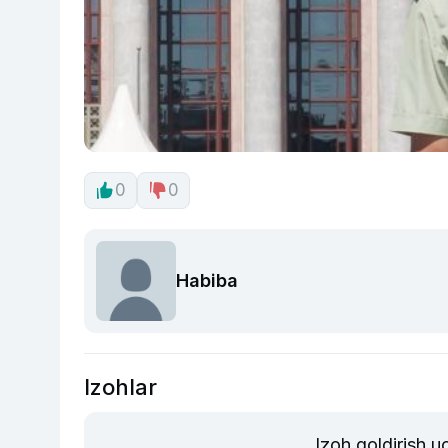
0
0
Habiba
Izohlar
Izoh qoldirish 