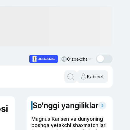
O‘zbekcha
Kabinet
So‘nggi yangiliklar
si
Magnus Karlsen va dunyoning
boshqa yetakchi shaxmatchilari