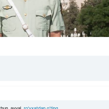
uchun, avval
ro‘yxatdan o‘ting