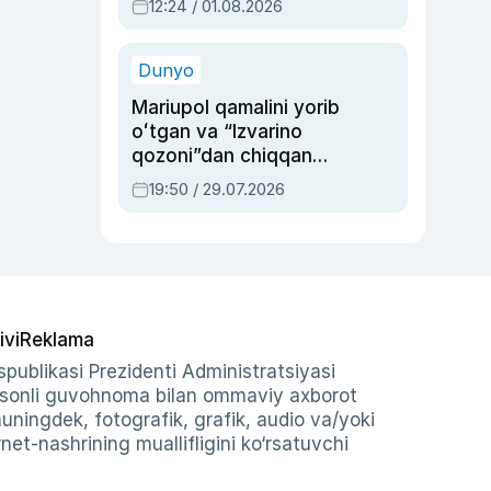
12:24 / 01.08.2026
ayblovlardan asrab
qolgan voqea
Dunyo
Mariupol qamalini yorib
oʻtgan va “Izvarino
qozoni”dan chiqqan
qahramon — Ukraina
19:50 / 29.07.2026
armiyasi bosh
qoʻmondoni Drapatiy
haqida
ivi
Reklama
publikasi Prezidenti Administratsiyasi
-sonli guvohnoma bilan ommaviy axborot
shuningdek, fotografik, grafik, audio va/yoki
et-nashrining muallifligini ko‘rsatuvchi