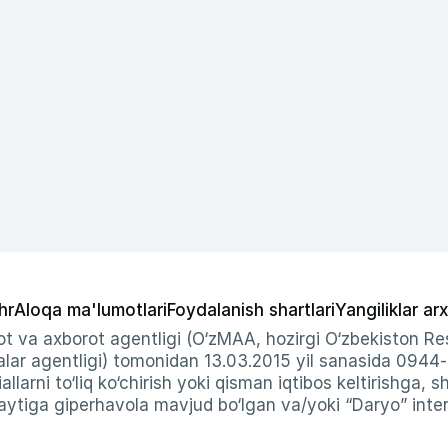
hr
Aloqa ma'lumotlari
Foydalanish shartlari
Yangiliklar arx
t va axborot agentligi (O‘zMAA, hozirgi O‘zbekiston Res
ar agentligi) tomonidan 13.03.2015 yil sanasida 0944
allarni to‘liq ko‘chirish yoki qisman iqtibos keltirishga, 
ytiga giperhavola mavjud bo‘lgan va/yoki “Daryo” intern