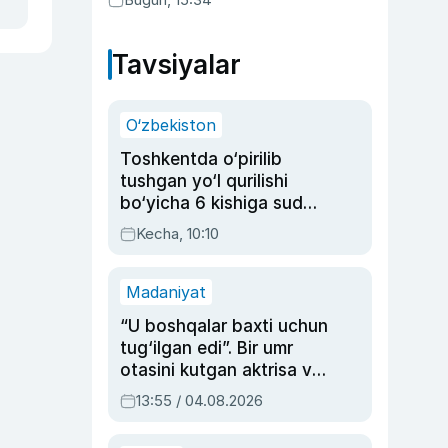
Tavsiyalar
O‘zbekiston
Toshkentda o‘pirilib
tushgan yo‘l qurilishi
bo‘yicha 6 kishiga sud
hukmi o‘qildi
Kecha, 10:10
Madaniyat
“U boshqalar baxti uchun
tug‘ilgan edi”. Bir umr
otasini kutgan aktrisa va
dublyaj ustasi Rimma
13:55 / 04.08.2026
Ahmedovaning
sinovlarga to‘la hayoti