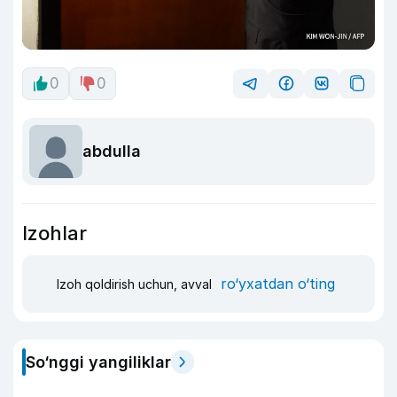
0
0
abdulla
Izohlar
ro‘yxatdan o‘ting
Izoh qoldirish uchun, avval
So‘nggi yangiliklar