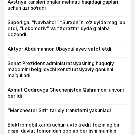
Avstriya kansleri onalar mehnati haqidagi gaplari
uchun uzr so‘radi
Superliga. “Navbahor” “Surxon”ni o‘z uyida mag‘lub
etdi, “Lokomotiv” va “Xorazm” uyda g‘alaba
qozondi
Aktyor Abdu­mannon Ubaydullayev vafot etdi
Senat Prezident administratsiyasining huquqiy
maqomini belgilovchi konstitutsiyaviy qonunni
ma’qulladi
Axmat Qodirovga Checheniston Qahramoni unvoni
berildi
“Manchester Siti” tarixiy transferni yakunladi
Elektromobil xaridi uchun avtokredit foizining bir
qismi davlat tomonidan qoplab berilishi mumkin