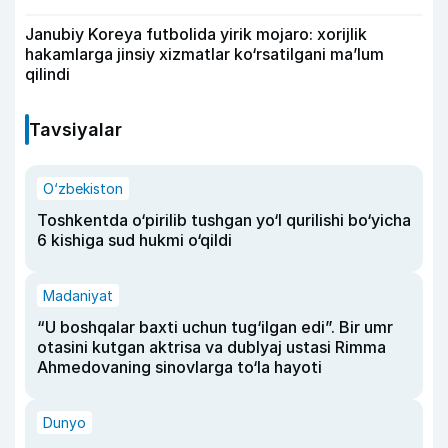
Janubiy Koreya futbolida yirik mojaro: xorijlik
hakamlarga jinsiy xizmatlar ko‘rsatilgani ma’lum
qilindi
Tavsiyalar
O‘zbekiston
Toshkentda o‘pirilib tushgan yo‘l qurilishi bo‘yicha
6 kishiga sud hukmi o‘qildi
Madaniyat
“U boshqalar baxti uchun tug‘ilgan edi”. Bir umr
otasini kutgan aktrisa va dublyaj ustasi Rimma
Ahmedovaning sinovlarga to‘la hayoti
Dunyo