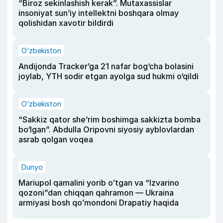
“Biroz sekinlashish kerak”. Mutaxassislar
insoniyat sun’iy intellektni boshqara olmay
qolishidan xavotir bildirdi
O‘zbekiston
Andijonda Tracker’ga 21 nafar bog‘cha bolasini
joylab, YTH sodir etgan ayolga sud hukmi o‘qildi
O‘zbekiston
“Sakkiz qator she’rim boshimga sakkizta bomba
bo‘lgan”. Abdulla Oripovni siyosiy ayblovlardan
asrab qolgan voqea
Dunyo
Mariupol qamalini yorib oʻtgan va “Izvarino
qozoni”dan chiqqan qahramon — Ukraina
armiyasi bosh qoʻmondoni Drapatiy haqida