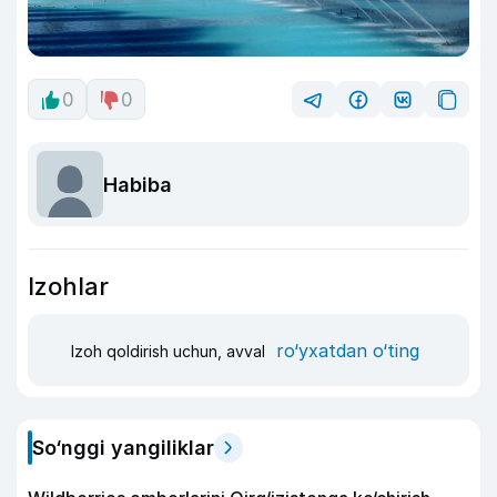
0
0
Habiba
Izohlar
ro‘yxatdan o‘ting
Izoh qoldirish uchun, avval
So‘nggi yangiliklar