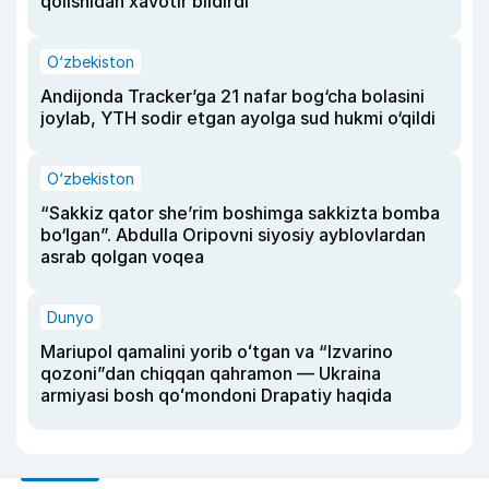
qolishidan xavotir bildirdi
O‘zbekiston
Andijonda Tracker’ga 21 nafar bog‘cha bolasini
joylab, YTH sodir etgan ayolga sud hukmi o‘qildi
O‘zbekiston
“Sakkiz qator she’rim boshimga sakkizta bomba
bo‘lgan”. Abdulla Oripovni siyosiy ayblovlardan
asrab qolgan voqea
Dunyo
Mariupol qamalini yorib oʻtgan va “Izvarino
qozoni”dan chiqqan qahramon — Ukraina
armiyasi bosh qoʻmondoni Drapatiy haqida