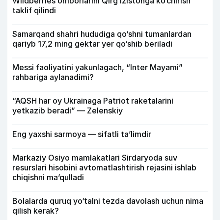
Wildberries omborlarini Qirg‘izistonga ko‘chirish
taklif qilindi
Samarqand shahri hududiga qo‘shni tumanlardan
qariyb 17,2 ming gektar yer qo‘shib beriladi
Messi faoliyatini yakunlagach, “Inter Mayami”
rahbariga aylanadimi?
“AQSH har oy Ukrainaga Patriot raketalarini
yetkazib beradi” — Zelenskiy
Eng yaxshi sarmoya — sifatli ta’limdir
Markaziy Osiyo mamlakatlari Sirdaryoda suv
resurslari hisobini avtomatlashtirish rejasini ishlab
chiqishni ma’qulladi
Bolalarda quruq yo‘talni tezda davolash uchun nima
qilish kerak?