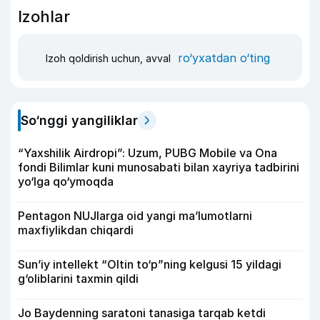
Izohlar
ro‘yxatdan o‘ting
Izoh qoldirish uchun, avval
So‘nggi yangiliklar
“Yaxshilik Airdropi”: Uzum, PUBG Mobile va Ona
fondi Bilimlar kuni munosabati bilan xayriya tadbirini
yo‘lga qo‘ymoqda
Pentagon NUJlarga oid yangi maʼlumotlarni
maxfiylikdan chiqardi
Sun’iy intellekt “Oltin to‘p”ning kelgusi 15 yildagi
g‘oliblarini taxmin qildi
Jo Baydenning saratoni tanasiga tarqab ketdi