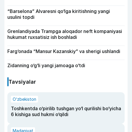
“Barselona” Alvaresni qo‘lga kiritishning yangi
usulini topdi
Grenlandiyada Trampga aloqador neft kompaniyasi
hukumat ruxsatisiz ish boshladi
Farg‘onada “Mansur Kazanskiy” va sherigi ushlandi
Zidanning o‘g‘li yangi jamoaga o‘tdi
Tavsiyalar
O‘zbekiston
Toshkentda o‘pirilib tushgan yo‘l qurilishi bo‘yicha
6 kishiga sud hukmi o‘qildi
Madaniyat