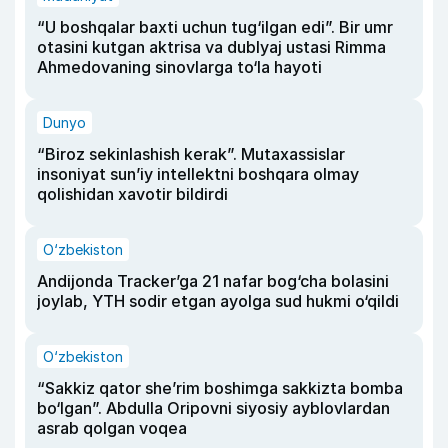
“U boshqalar baxti uchun tug‘ilgan edi”. Bir umr
otasini kutgan aktrisa va dublyaj ustasi Rimma
Ahmedovaning sinovlarga to‘la hayoti
Dunyo
“Biroz sekinlashish kerak”. Mutaxassislar
insoniyat sun’iy intellektni boshqara olmay
qolishidan xavotir bildirdi
O‘zbekiston
Andijonda Tracker’ga 21 nafar bog‘cha bolasini
joylab, YTH sodir etgan ayolga sud hukmi o‘qildi
O‘zbekiston
“Sakkiz qator she’rim boshimga sakkizta bomba
bo‘lgan”. Abdulla Oripovni siyosiy ayblovlardan
asrab qolgan voqea