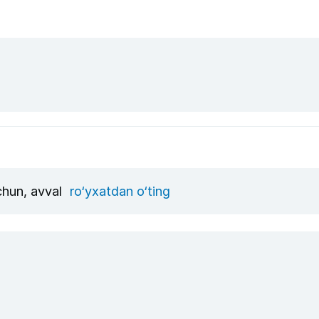
uchun, avval
ro‘yxatdan o‘ting