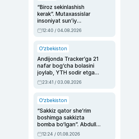
“Biroz sekinlashish
kerak”. Mutaxassislar
insoniyat sun’iy
intellektni boshqara
12:40 / 04.08.2026
olmay qolishidan xavotir
bildirdi
O‘zbekiston
Andijonda Tracker’ga 21
nafar bog‘cha bolasini
joylab, YTH sodir etgan
ayolga sud hukmi o‘qildi
23:41 / 03.08.2026
O‘zbekiston
“Sakkiz qator she’rim
boshimga sakkizta
bomba bo‘lgan”. Abdulla
Oripovni siyosiy
12:24 / 01.08.2026
ayblovlardan asrab