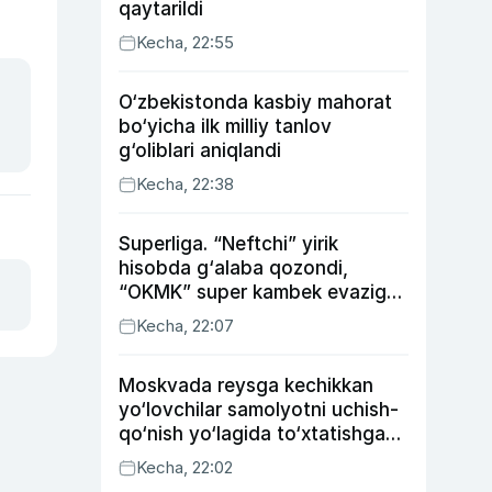
qaytarildi
Kecha, 22:55
O‘zbekistonda kasbiy mahorat
bo‘yicha ilk milliy tanlov
g‘oliblari aniqlandi
Kecha, 22:38
Superliga. “Neftchi” yirik
hisobda g‘alaba qozondi,
“OKMK” super kambek evaziga
“Bunyodkor”dan ustun keldi,
Kecha, 22:07
“Nasaf” durang qayd etdi
Moskvada reysga kechikkan
yo‘lovchilar samolyotni uchish-
qo‘nish yo‘lagida to‘xtatishga
urindi (video)
Kecha, 22:02