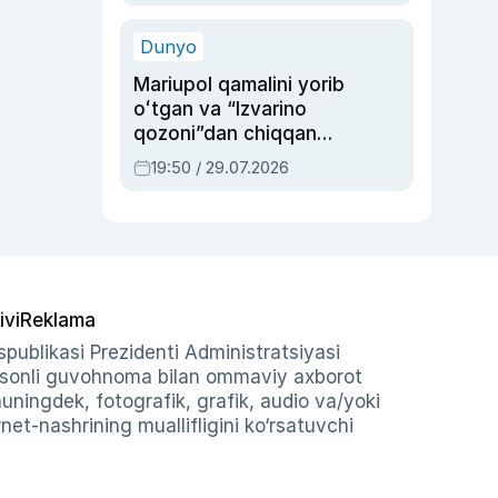
qolgan voqea
Dunyo
Mariupol qamalini yorib
oʻtgan va “Izvarino
qozoni”dan chiqqan
qahramon — Ukraina
19:50 / 29.07.2026
armiyasi bosh
qoʻmondoni Drapatiy
haqida
ivi
Reklama
publikasi Prezidenti Administratsiyasi
-sonli guvohnoma bilan ommaviy axborot
shuningdek, fotografik, grafik, audio va/yoki
et-nashrining muallifligini ko‘rsatuvchi