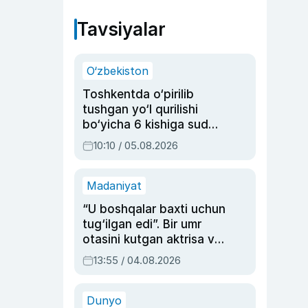
Tavsiyalar
O‘zbekiston
Toshkentda o‘pirilib
tushgan yo‘l qurilishi
bo‘yicha 6 kishiga sud
hukmi o‘qildi
10:10 / 05.08.2026
Madaniyat
“U boshqalar baxti uchun
tug‘ilgan edi”. Bir umr
otasini kutgan aktrisa va
dublyaj ustasi Rimma
13:55 / 04.08.2026
Ahmedovaning
sinovlarga to‘la hayoti
Dunyo