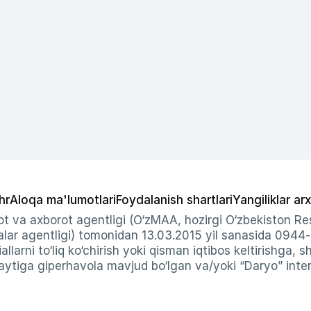
hr
Aloqa ma'lumotlari
Foydalanish shartlari
Yangiliklar arx
t va axborot agentligi (O‘zMAA, hozirgi O‘zbekiston Res
ar agentligi) tomonidan 13.03.2015 yil sanasida 0944
allarni to‘liq ko‘chirish yoki qisman iqtibos keltirishga, 
ytiga giperhavola mavjud bo‘lgan va/yoki “Daryo” intern