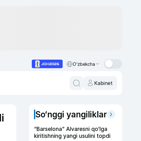
O‘zbekcha
Kabinet
So‘nggi yangiliklar
i
“Barselona” Alvaresni qo‘lga
kiritishning yangi usulini topdi