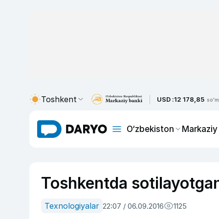
Toshkent
USD :
12 178,85
so'm
O‘zbekiston
Markaziy
Toshkentda sotilayotgan t
Texnologiyalar
22:07 / 06.09.2016
1125