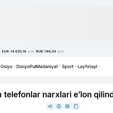
EUR :
RUB :
14 053,18
146,54
so'm
so'm
 Osiyo
Dunyo
Pul
Madaniyat
Sport
Layfstayl
elefonlar narxlari e’lon qilind