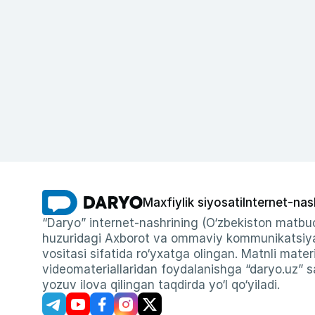
Maxfiylik siyosati
Internet-nas
“Daryo” internet-nashrining (O‘zbekiston matbuo
huzuridagi Axborot va ommaviy kommunikatsiyal
vositasi sifatida ro‘yxatga olingan. Matnli materi
videomateriallaridan foydalanishga “daryo.uz” sa
yozuv ilova qilingan taqdirda yo‘l qo‘yiladi.