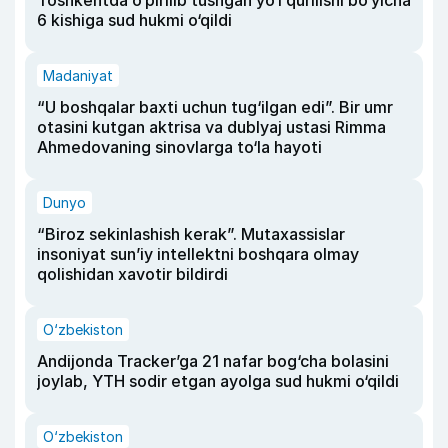
Toshkentda o‘pirilib tushgan yo‘l qurilishi bo‘yicha
6 kishiga sud hukmi o‘qildi
Madaniyat
“U boshqalar baxti uchun tug‘ilgan edi”. Bir umr
otasini kutgan aktrisa va dublyaj ustasi Rimma
Ahmedovaning sinovlarga to‘la hayoti
Dunyo
“Biroz sekinlashish kerak”. Mutaxassislar
insoniyat sun’iy intellektni boshqara olmay
qolishidan xavotir bildirdi
O‘zbekiston
Andijonda Tracker’ga 21 nafar bog‘cha bolasini
joylab, YTH sodir etgan ayolga sud hukmi o‘qildi
O‘zbekiston