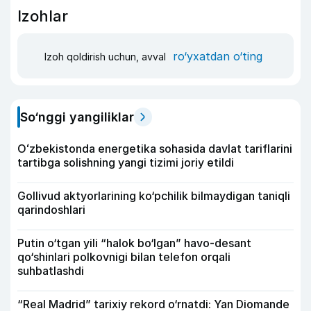
Izohlar
ro‘yxatdan o‘ting
Izoh qoldirish uchun, avval
So‘nggi yangiliklar
Oʻzbekistonda energetika sohasida davlat tariflarini
tartibga solishning yangi tizimi joriy etildi
Gollivud aktyorlarining ko‘pchilik bilmaydigan taniqli
qarindoshlari
Putin o‘tgan yili “halok bo‘lgan” havo-desant
qo‘shinlari polkovnigi bilan telefon orqali
suhbatlashdi
“Real Madrid” tarixiy rekord o‘rnatdi: Yan Diomande