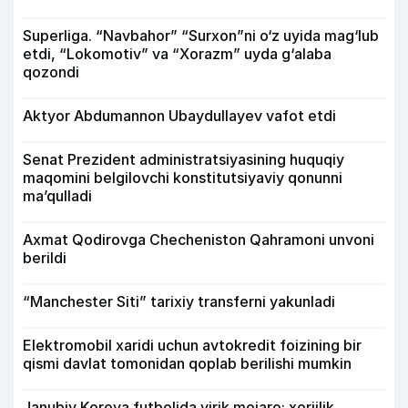
Superliga. “Navbahor” “Surxon”ni o‘z uyida mag‘lub
etdi, “Lokomotiv” va “Xorazm” uyda g‘alaba
qozondi
Aktyor Abdu­mannon Ubaydullayev vafot etdi
Senat Prezident administratsiyasining huquqiy
maqomini belgilovchi konstitutsiyaviy qonunni
ma’qulladi
Axmat Qodirovga Checheniston Qahramoni unvoni
berildi
“Manchester Siti” tarixiy transferni yakunladi
Elektromobil xaridi uchun avtokredit foizining bir
qismi davlat tomonidan qoplab berilishi mumkin
Janubiy Koreya futbolida yirik mojaro: xorijlik