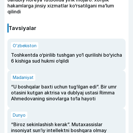
hakamlarga jinsiy xizmatlar ko‘rsatilgani ma’lum
qilindi
Tavsiyalar
O‘zbekiston
Toshkentda o‘pirilib tushgan yo‘l qurilishi bo‘yicha
6 kishiga sud hukmi o‘qildi
Madaniyat
“U boshqalar baxti uchun tug‘ilgan edi”. Bir umr
otasini kutgan aktrisa va dublyaj ustasi Rimma
Ahmedovaning sinovlarga to‘la hayoti
Dunyo
“Biroz sekinlashish kerak”. Mutaxassislar
insoniyat sun’iy intellektni boshqara olmay