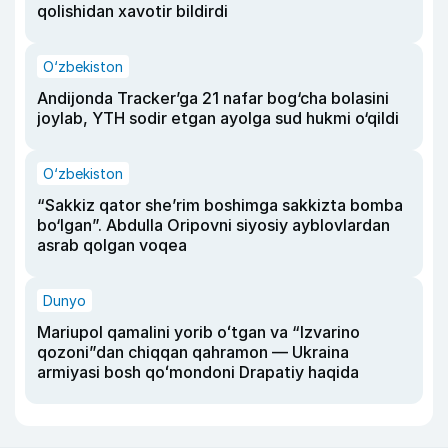
qolishidan xavotir bildirdi
O‘zbekiston
Andijonda Tracker’ga 21 nafar bog‘cha bolasini
joylab, YTH sodir etgan ayolga sud hukmi o‘qildi
O‘zbekiston
“Sakkiz qator she’rim boshimga sakkizta bomba
bo‘lgan”. Abdulla Oripovni siyosiy ayblovlardan
asrab qolgan voqea
Dunyo
Mariupol qamalini yorib oʻtgan va “Izvarino
qozoni”dan chiqqan qahramon — Ukraina
armiyasi bosh qoʻmondoni Drapatiy haqida