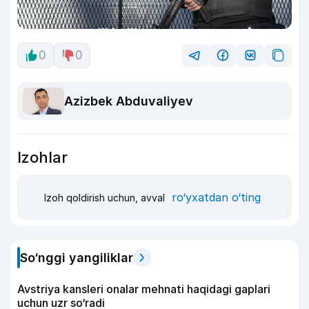
0
0
Azizbek Abduvaliyev
Izohlar
ro‘yxatdan o‘ting
Izoh qoldirish uchun, avval
So‘nggi yangiliklar
Avstriya kansleri onalar mehnati haqidagi gaplari
uchun uzr so‘radi