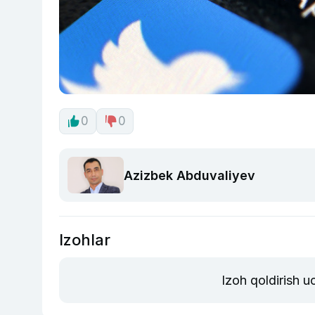
0
0
Azizbek Abduvaliyev
Izohlar
Izoh qoldirish 