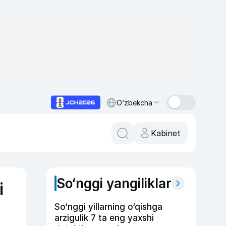
O‘zbekcha
Kabinet
So‘nggi yangiliklar
i
So‘nggi yillarning o‘qishga
arzigulik 7 ta eng yaxshi