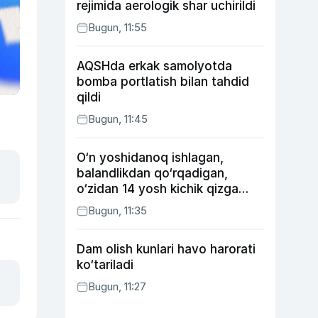
rejimida aerologik shar uchirildi
Bugun, 11:55
AQSHda erkak samolyotda
bomba portlatish bilan tahdid
qildi
Bugun, 11:45
O‘n yoshidanoq ishlagan,
balandlikdan qo‘rqadigan,
o‘zidan 14 yosh kichik qizga
uylangan Yorqinxo‘ja Umarov
Bugun, 11:35
34 yoshda
Dam olish kunlari havo harorati
ko‘tariladi
Bugun, 11:27