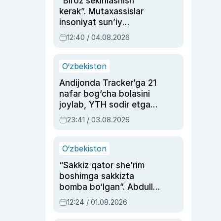
“Biroz sekinlashish
kerak”. Mutaxassislar
insoniyat sun’iy
intellektni boshqara
12:40 / 04.08.2026
olmay qolishidan xavotir
bildirdi
O‘zbekiston
Andijonda Tracker’ga 21
nafar bog‘cha bolasini
joylab, YTH sodir etgan
ayolga sud hukmi o‘qildi
23:41 / 03.08.2026
O‘zbekiston
“Sakkiz qator she’rim
boshimga sakkizta
bomba bo‘lgan”. Abdulla
Oripovni siyosiy
12:24 / 01.08.2026
ayblovlardan asrab
qolgan voqea