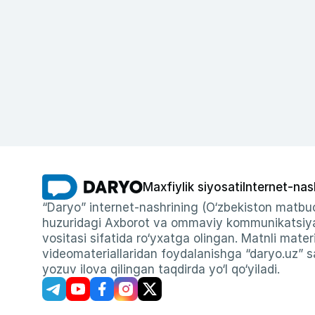
Maxfiylik siyosati
Internet-nas
“Daryo” internet-nashrining (O‘zbekiston matbuo
huzuridagi Axborot va ommaviy kommunikatsiyal
vositasi sifatida ro‘yxatga olingan. Matnli materi
videomateriallaridan foydalanishga “daryo.uz” sa
yozuv ilova qilingan taqdirda yo‘l qo‘yiladi.