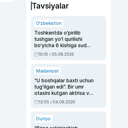
Tavsiyalar
O‘zbekiston
Toshkentda o‘pirilib
tushgan yo‘l qurilishi
bo‘yicha 6 kishiga sud
hukmi o‘qildi
10:10 / 05.08.2026
Madaniyat
“U boshqalar baxti uchun
tug‘ilgan edi”. Bir umr
otasini kutgan aktrisa va
dublyaj ustasi Rimma
13:55 / 04.08.2026
Ahmedovaning
sinovlarga to‘la hayoti
Dunyo