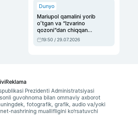
Dunyo
Mariupol qamalini yorib
oʻtgan va “Izvarino
qozoni”dan chiqqan
qahramon — Ukraina
19:50 / 29.07.2026
armiyasi bosh
qoʻmondoni Drapatiy
haqida
ivi
Reklama
publikasi Prezidenti Administratsiyasi
-sonli guvohnoma bilan ommaviy axborot
shuningdek, fotografik, grafik, audio va/yoki
et-nashrining muallifligini ko‘rsatuvchi