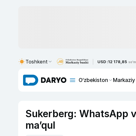
Toshkent
USD :
12 178,85
so'm
O‘zbekiston
Markaziy
Sukerberg: WhatsApp va
ma’qul