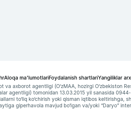
hr
Aloqa ma'lumotlari
Foydalanish shartlari
Yangiliklar arx
t va axborot agentligi (O‘zMAA, hozirgi O‘zbekiston Res
ar agentligi) tomonidan 13.03.2015 yil sanasida 0944
allarni to‘liq ko‘chirish yoki qisman iqtibos keltirishga, 
ytiga giperhavola mavjud bo‘lgan va/yoki “Daryo” intern