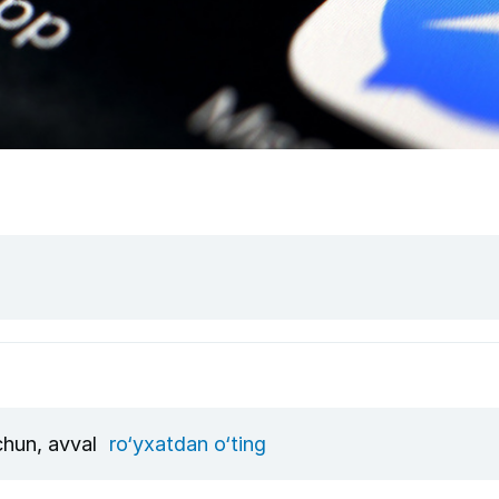
uchun, avval
ro‘yxatdan o‘ting