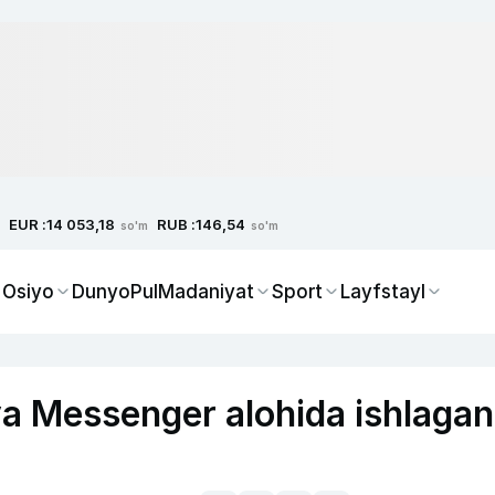
EUR :
RUB :
14 053,18
146,54
so'm
so'm
 Osiyo
Dunyo
Pul
Madaniyat
Sport
Layfstayl
 Messenger alohida ishlagan