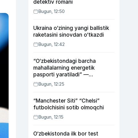
detektiv romani
Bugun, 12:50
Ukraina o‘zining yangi ballistik
raketasini sinovdan o‘tkazdi
Bugun, 12:42
“O‘zbekistondagi barcha
mahallalarning energetik
pasporti yaratiladi” —
energetika vaziri
Bugun, 12:25
“Manchester Siti” “Chelsi”
futbolchisini sotib olmoqchi
Bugun, 12:15
O‘zbekistonda ilk bor test