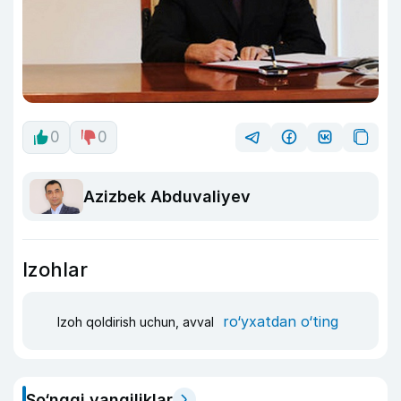
0
0
Azizbek Abduvaliyev
Izohlar
ro‘yxatdan o‘ting
Izoh qoldirish uchun, avval
So‘nggi yangiliklar