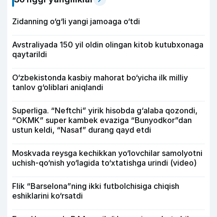
Zidanning o‘g‘li yangi jamoaga o‘tdi
Avstraliyada 150 yil oldin olingan kitob kutubxonaga
qaytarildi
O‘zbekistonda kasbiy mahorat bo‘yicha ilk milliy
tanlov g‘oliblari aniqlandi
Superliga. “Neftchi” yirik hisobda g‘alaba qozondi,
“OKMK” super kambek evaziga “Bunyodkor”dan
ustun keldi, “Nasaf” durang qayd etdi
Moskvada reysga kechikkan yo‘lovchilar samolyotni
uchish-qo‘nish yo‘lagida to‘xtatishga urindi (video)
Flik “Barselona”ning ikki futbolchisiga chiqish
eshiklarini ko‘rsatdi