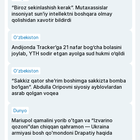
“Biroz sekinlashish kerak”. Mutaxassislar
insoniyat sun’iy intellektni boshqara olmay
qolishidan xavotir bildirdi
O‘zbekiston
Andijonda Tracker’ga 21 nafar bog‘cha bolasini
joylab, YTH sodir etgan ayolga sud hukmi o‘qildi
O‘zbekiston
“Sakkiz qator she’rim boshimga sakkizta bomba
bo‘lgan”. Abdulla Oripovni siyosiy ayblovlardan
asrab qolgan voqea
Dunyo
Mariupol qamalini yorib oʻtgan va “Izvarino
qozoni”dan chiqqan qahramon — Ukraina
armiyasi bosh qoʻmondoni Drapatiy haqida