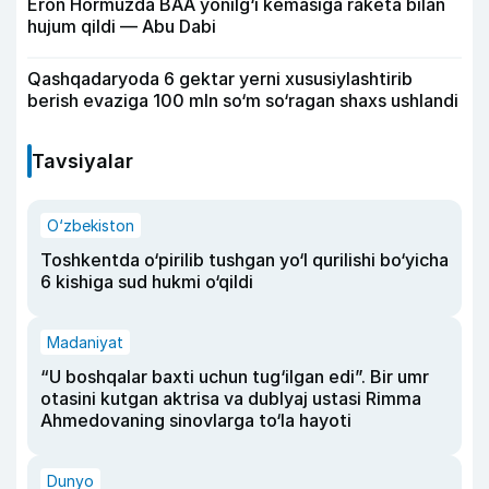
Eron Hormuzda BAA yonilg‘i kemasiga raketa bilan
hujum qildi — Abu Dabi
Qashqadaryoda 6 gektar yerni xususiylashtirib
berish evaziga 100 mln so‘m so‘ragan shaxs ushlandi
Tavsiyalar
O‘zbekiston
Toshkentda o‘pirilib tushgan yo‘l qurilishi bo‘yicha
6 kishiga sud hukmi o‘qildi
Madaniyat
“U boshqalar baxti uchun tug‘ilgan edi”. Bir umr
otasini kutgan aktrisa va dublyaj ustasi Rimma
Ahmedovaning sinovlarga to‘la hayoti
Dunyo