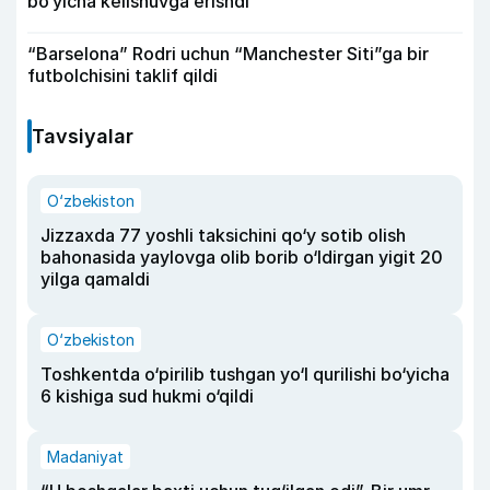
bo‘yicha kelishuvga erishdi
“Barselona” Rodri uchun “Manchester Siti”ga bir
futbolchisini taklif qildi
Tavsiyalar
O‘zbekiston
Jizzaxda 77 yoshli taksichini qo‘y sotib olish
bahonasida yaylovga olib borib o‘ldirgan yigit 20
yilga qamaldi
O‘zbekiston
Toshkentda o‘pirilib tushgan yo‘l qurilishi bo‘yicha
6 kishiga sud hukmi o‘qildi
Madaniyat