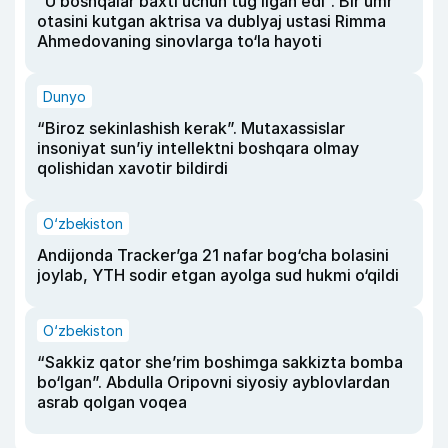
“U boshqalar baxti uchun tug‘ilgan edi”. Bir umr
otasini kutgan aktrisa va dublyaj ustasi Rimma
Ahmedovaning sinovlarga to‘la hayoti
Dunyo
“Biroz sekinlashish kerak”. Mutaxassislar
insoniyat sun’iy intellektni boshqara olmay
qolishidan xavotir bildirdi
O‘zbekiston
Andijonda Tracker’ga 21 nafar bog‘cha bolasini
joylab, YTH sodir etgan ayolga sud hukmi o‘qildi
O‘zbekiston
“Sakkiz qator she’rim boshimga sakkizta bomba
bo‘lgan”. Abdulla Oripovni siyosiy ayblovlardan
asrab qolgan voqea