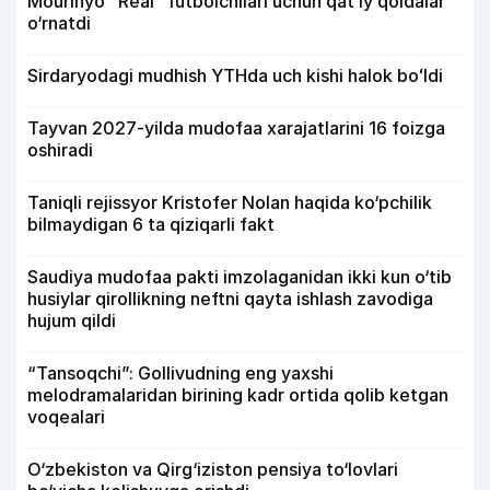
Mourinyo “Real” futbolchilari uchun qat’iy qoidalar
o‘rnatdi
Sirdaryodagi mudhish YTHda uch kishi halok boʻldi
Tayvan 2027-yilda mudofaa xarajatlarini 16 foizga
oshiradi
Taniqli rejissyor Kristofer Nolan haqida ko‘pchilik
bilmaydigan 6 ta qiziqarli fakt
Saudiya mudofaa pakti imzolaganidan ikki kun o‘tib
husiylar qirollikning neftni qayta ishlash zavodiga
hujum qildi
“Tansoqchi”: Gollivudning eng yaxshi
melodramalaridan birining kadr ortida qolib ketgan
voqealari
O‘zbekiston va Qirg‘iziston pensiya to‘lovlari