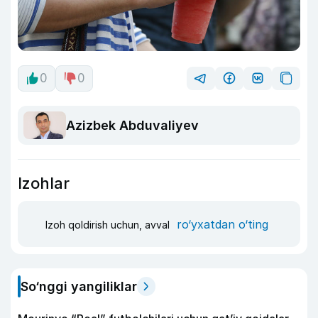
0
0
Azizbek Abduvaliyev
Izohlar
ro‘yxatdan o‘ting
Izoh qoldirish uchun, avval
So‘nggi yangiliklar