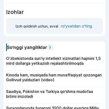
Izohlar
ro‘yxatdan o‘ting
Izoh qoldirish uchun, avval
So‘nggi yangiliklar
Oʻzbekistonda sunʼiy intellekt xizmatlari hajmini 1,5
mlrd dollarga yetkazish rejalashtirilmoqda
Kinoda ham, musiqada ham muvaffaqiyat qozongan
Gollivud yulduzlari (video)
Saudiya, Pokiston va Turkiya qo‘shma mudofaa
bitimi imzoladi
Surxondaryoda fuqaroni 1000 dollar evaziga Milliy