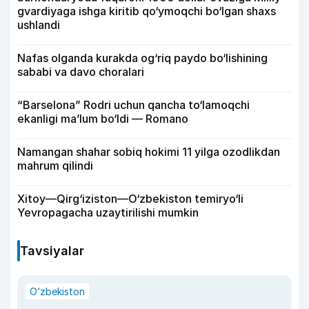
gvardiyaga ishga kiritib qo‘ymoqchi bo‘lgan shaxs
ushlandi
Nafas olganda kurakda og‘riq paydo bo‘lishining
sababi va davo choralari
“Barselona” Rodri uchun qancha to‘lamoqchi
ekanligi ma’lum bo‘ldi — Romano
Namangan shahar sobiq hokimi 11 yilga ozodlikdan
mahrum qilindi
Xitoy—Qirg‘iziston—O‘zbekiston temiryo‘li
Yevropagacha uzaytirilishi mumkin
Tavsiyalar
O‘zbekiston