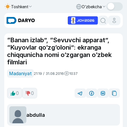
Toshkent
O‘zbekcha
“Banan izlab”, “Sevuvchi apparat”,
“Kuyovlar qo‘zg‘oloni”: ekranga
chiqqunicha nomi o‘zgargan o‘zbek
filmlari
Madaniyat
21:19 / 31.08.2016
1037
0
0
abdulla