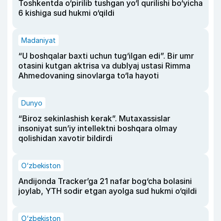
Toshkentda o‘pirilib tushgan yo‘l qurilishi bo‘yicha
6 kishiga sud hukmi o‘qildi
Madaniyat
“U boshqalar baxti uchun tug‘ilgan edi”. Bir umr
otasini kutgan aktrisa va dublyaj ustasi Rimma
Ahmedovaning sinovlarga to‘la hayoti
Dunyo
“Biroz sekinlashish kerak”. Mutaxassislar
insoniyat sun’iy intellektni boshqara olmay
qolishidan xavotir bildirdi
O‘zbekiston
Andijonda Tracker’ga 21 nafar bog‘cha bolasini
joylab, YTH sodir etgan ayolga sud hukmi o‘qildi
O‘zbekiston