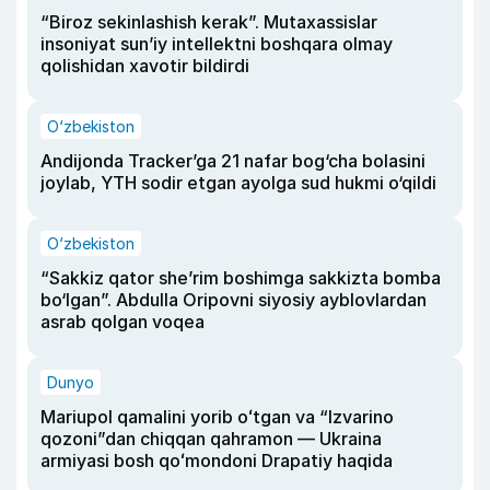
“Biroz sekinlashish kerak”. Mutaxassislar
insoniyat sun’iy intellektni boshqara olmay
qolishidan xavotir bildirdi
O‘zbekiston
Andijonda Tracker’ga 21 nafar bog‘cha bolasini
joylab, YTH sodir etgan ayolga sud hukmi o‘qildi
O‘zbekiston
“Sakkiz qator she’rim boshimga sakkizta bomba
bo‘lgan”. Abdulla Oripovni siyosiy ayblovlardan
asrab qolgan voqea
Dunyo
Mariupol qamalini yorib oʻtgan va “Izvarino
qozoni”dan chiqqan qahramon — Ukraina
armiyasi bosh qoʻmondoni Drapatiy haqida