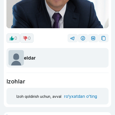
0
0
eldar
Izohlar
ro‘yxatdan o‘ting
Izoh qoldirish uchun, avval