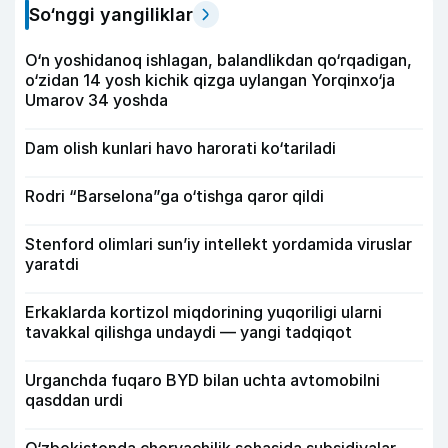
So‘nggi yangiliklar
O‘n yoshidanoq ishlagan, balandlikdan qo‘rqadigan,
o‘zidan 14 yosh kichik qizga uylangan Yorqinxo‘ja
Umarov 34 yoshda
Dam olish kunlari havo harorati ko‘tariladi
Rodri “Barselona”ga o‘tishga qaror qildi
Stenford olimlari sun’iy intellekt yordamida viruslar
yaratdi
Erkaklarda kortizol miqdorining yuqoriligi ularni
tavakkal qilishga undaydi — yangi tadqiqot
Urganchda fuqaro BYD bilan uchta avtomobilni
qasddan urdi