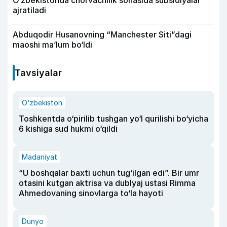
O‘zbekistonda chorvachilik sohasida subsidiyalar
ajratiladi
Abduqodir Husanovning “Manchester Siti”dagi
maoshi ma’lum bo‘ldi
Tavsiyalar
O‘zbekiston
Toshkentda o‘pirilib tushgan yo‘l qurilishi bo‘yicha
6 kishiga sud hukmi o‘qildi
Madaniyat
“U boshqalar baxti uchun tug‘ilgan edi”. Bir umr
otasini kutgan aktrisa va dublyaj ustasi Rimma
Ahmedovaning sinovlarga to‘la hayoti
Dunyo