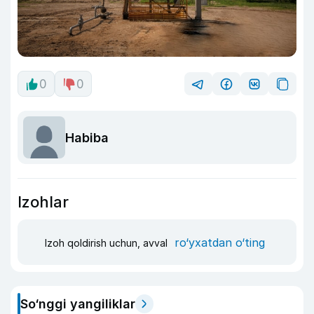
0
0
Habiba
Izohlar
ro‘yxatdan o‘ting
Izoh qoldirish uchun, avval
So‘nggi yangiliklar