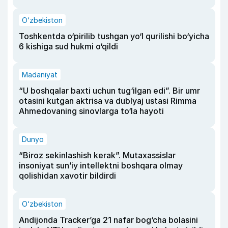
O‘zbekiston
Toshkentda o‘pirilib tushgan yo‘l qurilishi bo‘yicha
6 kishiga sud hukmi o‘qildi
Madaniyat
“U boshqalar baxti uchun tug‘ilgan edi”. Bir umr
otasini kutgan aktrisa va dublyaj ustasi Rimma
Ahmedovaning sinovlarga to‘la hayoti
Dunyo
“Biroz sekinlashish kerak”. Mutaxassislar
insoniyat sun’iy intellektni boshqara olmay
qolishidan xavotir bildirdi
O‘zbekiston
Andijonda Tracker’ga 21 nafar bog‘cha bolasini