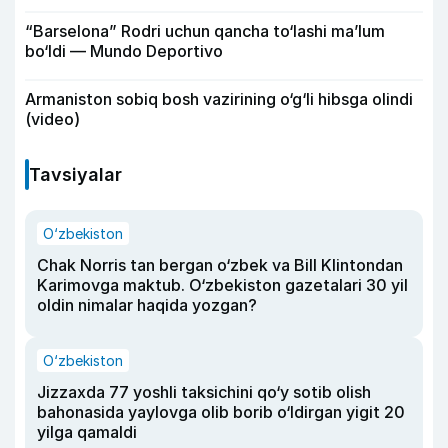
“Barselona” Rodri uchun qancha to‘lashi ma’lum
bo‘ldi — Mundo Deportivo
Armaniston sobiq bosh vazirining o‘g‘li hibsga olindi
(video)
Tavsiyalar
O‘zbekiston
Chak Norris tan bergan o‘zbek va Bill Klintondan
Karimovga maktub. O‘zbekiston gazetalari 30 yil
oldin nimalar haqida yozgan?
O‘zbekiston
Jizzaxda 77 yoshli taksichini qo‘y sotib olish
bahonasida yaylovga olib borib o‘ldirgan yigit 20
yilga qamaldi