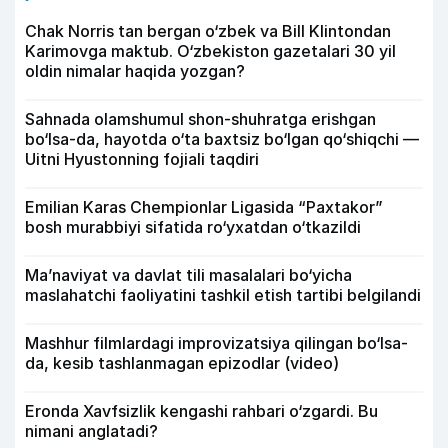
Chak Norris tan bergan o‘zbek va Bill Klintondan
Karimovga maktub. O‘zbekiston gazetalari 30 yil
oldin nimalar haqida yozgan?
Sahnada olamshumul shon-shuhratga erishgan
bo‘lsa-da, hayotda o‘ta baxtsiz bo‘lgan qo‘shiqchi —
Uitni Hyustonning fojiali taqdiri
Emilian Karas Chempionlar Ligasida “Paxtakor”
bosh murabbiyi sifatida ro‘yxatdan o‘tkazildi
Ma’naviyat va davlat tili masalalari bo‘yicha
maslahatchi faoliyatini tashkil etish tartibi belgilandi
Mashhur filmlardagi improvizatsiya qilingan bo‘lsa-
da, kesib tashlanmagan epizodlar (video)
Eronda Xavfsizlik kengashi rahbari o‘zgardi. Bu
nimani anglatadi?